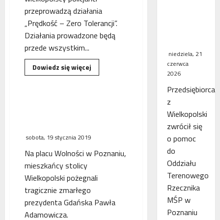
WSA
przeprowadzą działania
uchylił
„Prędkość – Zero Tolerancji”.
decyzję
Działania prowadzone będą
fiskusa
przede wszystkim...
niedziela, 21
czerwca
Dowiedz
Dowiedz się więcej
się
2026
więcej
o
Przedsiębiorca
Wielkopolscy
policjanci
z
Poznaniacy tłumnie
przeprowadzą
pożegnali prezydenta
Wielkopolski
akcję
przeciwko
Gdańska Pawła Adamowicza
zwrócił się
piratom
drogowym
sobota, 19 stycznia 2019
o pomoc
do
Na placu Wolności w Poznaniu,
Oddziału
mieszkańcy stolicy
Terenowego
Wielkopolski pożegnali
Rzecznika
tragicznie zmarłego
MŚP w
prezydenta Gdańska Pawła
Poznaniu
Adamowicza.