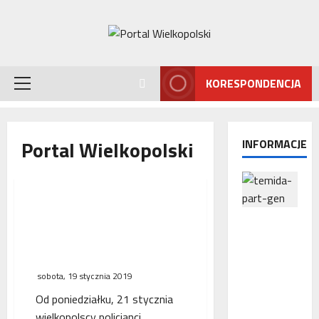
Przejdź
do
treści
KORESPONDENCJA
Menu
główne
Portal Wielkopolski
INFORMACJE
Wielkopolscy policjanci
Interwencj
przeprowadzą akcję
a
przeciwko piratom
Rzecznika
drogowym
MŚP po
sobota, 19 stycznia 2019
błędnym
Od poniedziałku, 21 stycznia
naliczeniu
odsetek.
wielkopolscy policjanci