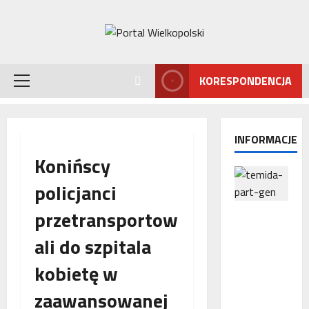
Przejdź
do
treści
KORESPONDENCJA
Menu
główne
INFORMACJE
Konińscy
policjanci
przetransportow
Interwencj
a
ali do szpitala
Rzecznika
MŚP po
kobietę w
błędnym
naliczeniu
zaawansowanej
odsetek.