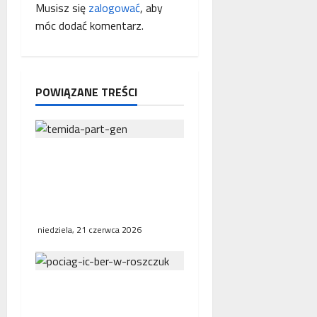
p
Musisz się
zalogować
, aby
i
r
móc dodać komentarz.
a
s
c
ę
y
POWIĄZANE TREŚCI
Interwencja Rzecznika
MŚP po błędnym
naliczeniu odsetek. WSA
uchylił decyzję fiskusa
niedziela, 21 czerwca 2026
Bezpośrednie połączenia
kolejowe w Europie.