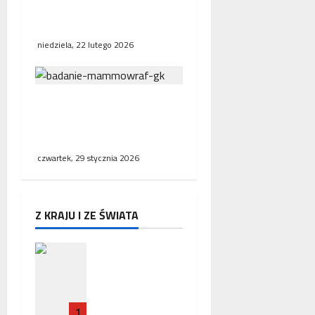
Polska, Niemcy i Francja
stawiają na współpracę
niedziela, 22 lutego 2026
NFZ zachęca mieszkanki
regionu do skorzystania z
bezpłatnej mammografii
czwartek, 29 stycznia 2026
Z KRAJU I ZE ŚWIATA
Zakończeni
e misji
ambasador
a RP w
1
Paryżu –