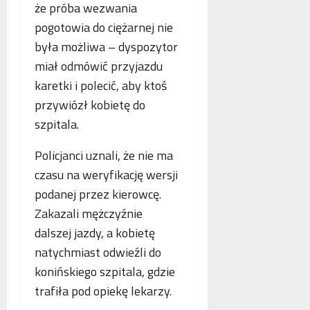
o
że próba wezwania
n
s
p
pogotowia do ciężarnej nie
e
k
i
o
o
była możliwa – dyspozytor
e
b
r
.
miał odmówić przyjazdu
l
z
P
karetki i polecić, aby ktoś
i
y
o
przywiózł kobietę do
c
s
l
z
t
s
szpitala.
e
a
k
w
n
a
Policjanci uznali, że nie ma
n
i
,
czasu na weryfikację wersji
o
a
N
podanej przez kierowcę.
w
z
i
e
Zakazali mężczyźnie
b
e
j
e
m
dalszej jazdy, a kobietę
a
z
c
natychmiast odwieźli do
n
p
y
konińskiego szpitala, gdzie
t
ł
i
o
a
trafiła pod opiekę lekarzy.
F
l
t
r