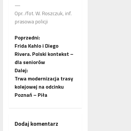
o
n
a
—
g
e
n
Opr. /fot. W. Roszczuk, inf.
i
j
c
prasowa policji
i
m
j
k
a
a
r
m
Z
s
Poprzedni:
y
m
t
Frida Kahlo i Diego
m
o
o
a
Rivera. Polski kontekst –
i
g
w
b
n
dla seniorów
r
i
a
a
a
Dalej:
a
l
f
j
Trwa modernizacja trasy
n
i
ą
c
kolejowej na odcinku
e
i
n
j
Poznań – Piła
a
z
w
s
w
p
ó
p
Dodaj komentarz
ł