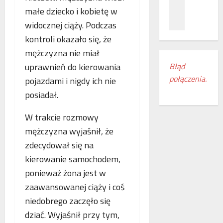
z
c
ł
małe dziecko i kobietę w
n
a
ą
widocznej ciąży. Podczas
a
m
c
ń
i
z
kontroli okazało się, że
o
e
e
mężczyzna nie miał
d
s
n
Błąd
uprawnień do kierowania
k
z
i
połączenia.
r
pojazdami i nigdy ich nie
k
a
y
a
k
posiadał.
w
n
o
a
k
l
W trakcie rozmowy
s
i
e
mężczyzna wyjaśnił, że
w
r
j
zdecydował się na
o
e
o
j
g
w
kierowanie samochodem,
e
i
e
ponieważ żona jest w
m
o
w
zaawansowanej ciąży i coś
r
n
E
o
niedobrego zaczęło się
u
u
c
d
r
dziać. Wyjaśnił przy tym,
z
o