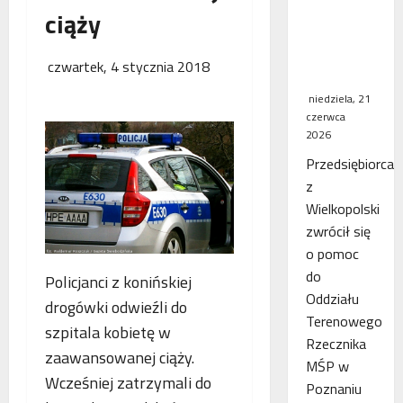
ciąży
WSA
uchylił
decyzję
czwartek, 4 stycznia 2018
fiskusa
niedziela, 21
czerwca
2026
Przedsiębiorca
z
Wielkopolski
zwrócił się
o pomoc
do
Policjanci z konińskiej
Oddziału
drogówki odwieźli do
Terenowego
szpitala kobietę w
Rzecznika
zaawansowanej ciąży.
MŚP w
Wcześniej zatrzymali do
Poznaniu