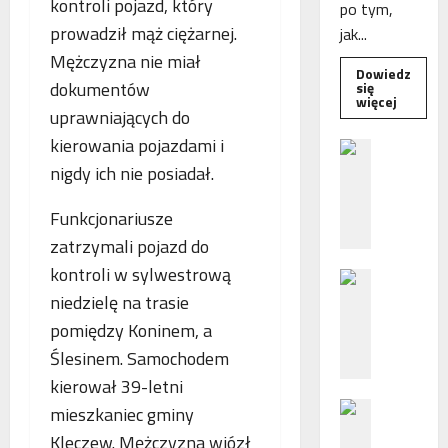
kontroli pojazd, który
po tym,
prowadził mąż ciężarnej.
jak...
Mężczyzna nie miał
Dowiedz
dokumentów
się
Dowied
więcej
się
uprawniających do
więcej
o
kierowania pojazdami i
B
Interwe
e
Rzeczni
nigdy ich nie posiadał.
MŚP
z
po
błędny
p
Funkcjonariusze
nalicze
o
odsetek
zatrzymali pojazd do
WSA
ś
uchylił
kontroli w sylwestrową
N
r
decyzję
fiskusa
niedzielę na trasie
F
e
Z
d
pomiędzy Koninem, a
z
n
Ślesinem. Samochodem
a
i
kierował 39-letni
c
e
P
h
mieszkaniec gminy
p
o
ę
o
Kleczew. Mężczyzna wiózł