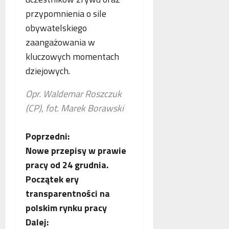
p
przypomnienia o sile
r
a
obywatelskiego
c
zaangażowania w
ę
kluczowych momentach
dziejowych.
Opr. Waldemar Roszczuk
(CP), fot. Marek Borawski
Z
Poprzedni:
Nowe przepisy w prawie
o
pracy od 24 grudnia.
b
Początek ery
transparentności na
a
polskim rynku pracy
c
Dalej: