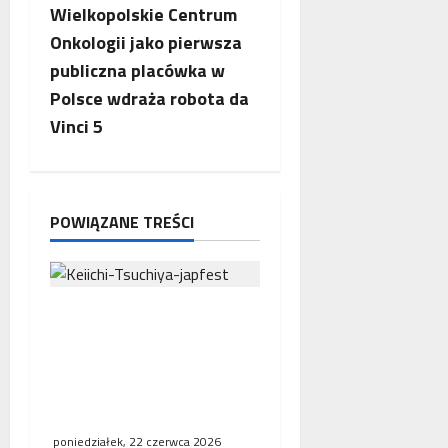
Wielkopolskie Centrum
z
Onkologii jako pierwsza
w
publiczna placówka w
Polsce wdraża robota da
p
Vinci 5
i
s
POWIĄZANE TREŚCI
y
Japfest 2026 – trzy dni
motorsportowych emocji
na Torze Poznań. Gościem
specjalnym będzie Keiichi
Tsuchiya
poniedziałek, 22 czerwca 2026