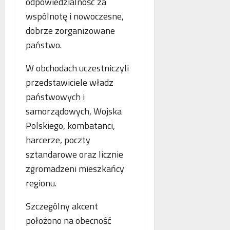
o
odpowiedzialność za
n
s
p
wspólnotę i nowoczesne,
e
k
i
dobrze zorganizowane
o
o
e
b
państwo.
r
.
l
z
P
i
W obchodach uczestniczyli
y
o
c
s
l
przedstawiciele władz
z
t
s
państwowych i
e
a
k
samorządowych, Wojska
w
n
a
n
i
Polskiego, kombatanci,
,
o
a
N
harcerze, poczty
w
z
i
sztandarowe oraz licznie
e
b
e
zgromadzeni mieszkańcy
j
e
m
a
z
c
regionu.
n
p
y
t
ł
i
Szczególny akcent
o
a
F
położono na obecność
l
t
r