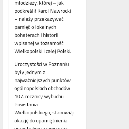
młodzieży, której – jak
o
n
a
g
e
podkreślił Karol Nawrocki
n
i
j
c
– należy przekazywać
i
m
j
pamięć o lokalnych
k
a
a
bohaterach i historii
r
m
s
y
m
t
wpisanej w tożsamość
m
o
a
Wielkopolski i całej Polski.
i
g
w
n
r
i
Uroczystości w Poznaniu
a
a
a
były jednym z
l
f
j
n
najważniejszych punktów
i
ą
e
i
n
ogólnopolskich obchodów
j
a
107. rocznicy wybuchu
w
Powstania
s
Wielkopolskiego, stanowiąc
p
ó
okazję do upamiętnienia
ł
uczestników zrywu oraz