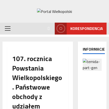
Przejdź
do
treści
KORESPONDENCJA
Menu
główne
INFORMACJE
107. rocznica
Powstania
Wielkopolskiego
Interwencj
a
. Państwowe
Rzecznika
MŚP po
obchody z
błędnym
naliczeniu
udziałem
odsetek.