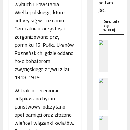
po tym,
wybuchu Powstania
jak...
Wielkopolskiego, które
odbyły się w Poznaniu.
Dowiedz
się
Centralne uroczystości
Dowied
więcej
się
zorganizowano przy
więcej
o
B
pomniku 15. Pułku Ułanów
Interwe
e
Rzeczni
Poznańskich, gdzie oddano
MŚP
z
po
hołd bohaterom
błędny
p
nalicze
zwycięskiego zrywu z lat
o
odsetek
WSA
ś
1918-1919.
uchylił
N
r
decyzję
fiskusa
F
e
W trakcie ceremonii
Z
d
odśpiewano hymn
z
n
państwowy, odczytano
a
i
c
e
apel pamięci oraz złożono
P
h
p
wieńce i wiązanki kwiatów.
o
ę
o