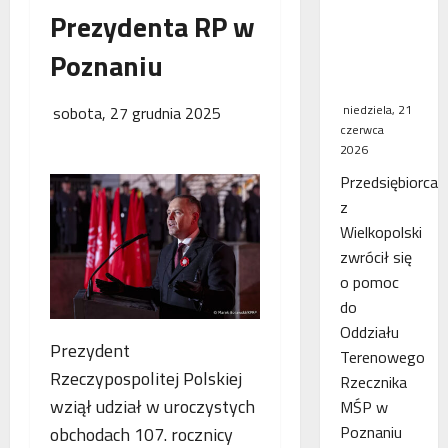
Prezydenta RP w
WSA
uchylił
Poznaniu
decyzję
fiskusa
niedziela, 21
sobota, 27 grudnia 2025
czerwca
2026
Przedsiębiorca
z
Wielkopolski
zwrócił się
o pomoc
do
Oddziału
Prezydent
Terenowego
Rzeczypospolitej Polskiej
Rzecznika
wziął udział w uroczystych
MŚP w
Poznaniu
obchodach 107. rocznicy