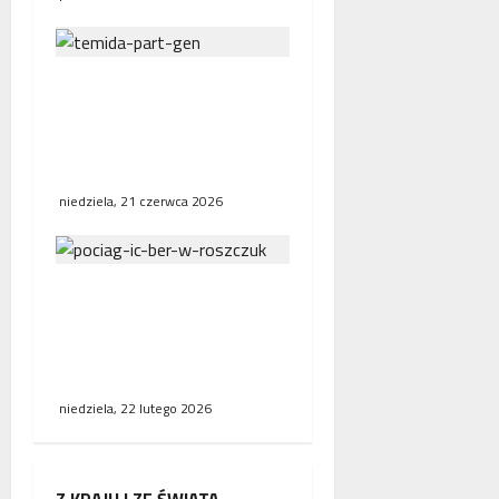
Interwencja Rzecznika
MŚP po błędnym
naliczeniu odsetek. WSA
uchylił decyzję fiskusa
niedziela, 21 czerwca 2026
Bezpośrednie połączenia
kolejowe w Europie.
Polska, Niemcy i Francja
stawiają na współpracę
niedziela, 22 lutego 2026