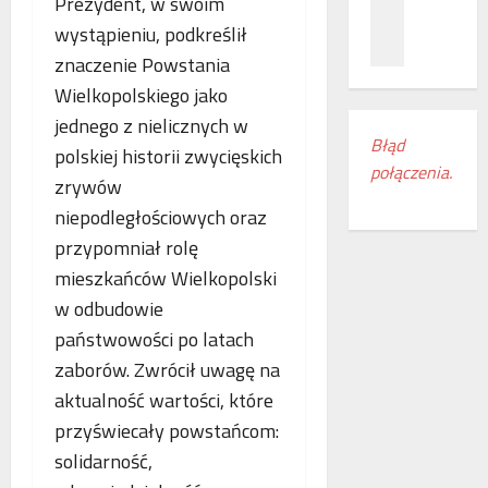
Prezydent, w swoim
z
c
ł
n
a
wystąpieniu, podkreślił
ą
a
m
c
znaczenie Powstania
ń
i
z
Wielkopolskiego jako
o
e
e
jednego z nielicznych w
d
s
n
Błąd
k
z
i
polskiej historii zwycięskich
połączenia.
r
k
a
zrywów
y
a
k
niepodległościowych oraz
w
n
o
a
przypomniał rolę
k
l
s
i
e
mieszkańców Wielkopolski
w
r
j
w odbudowie
o
e
o
państwowości po latach
j
g
w
e
i
zaborów. Zwrócił uwagę na
e
m
o
w
aktualność wartości, które
r
n
E
przyświecały powstańcom:
o
u
u
solidarność,
c
d
r
z
o