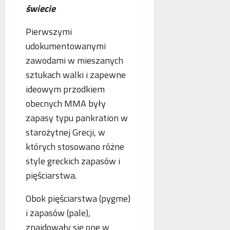
p
świecie
r
a
Pierwszymi
c
udokumentowanymi
ę
zawodami w mieszanych
sztukach walki i zapewne
ideowym przodkiem
obecnych MMA były
zapasy typu pankration w
starożytnej Grecji, w
których stosowano różne
style greckich zapasów i
pięściarstwa.
Obok pięściarstwa (pygme)
i zapasów (pale),
znajdowały się one w