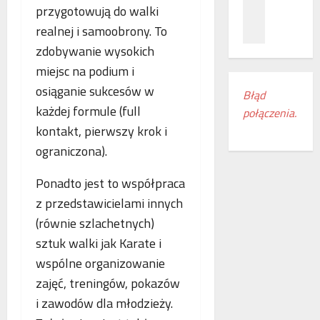
z
c
ł
przygotowują do walki
n
a
ą
realnej i samoobrony. To
a
m
c
zdobywanie wysokich
ń
i
z
o
e
miejsc na podium i
e
d
s
n
osiąganie sukcesów w
Błąd
k
z
i
każdej formule (full
połączenia.
r
k
a
kontakt, pierwszy krok i
y
a
k
w
n
o
ograniczona).
a
k
l
s
i
e
Ponadto jest to współpraca
w
r
j
z przedstawicielami innych
o
e
o
(równie szlachetnych)
j
g
w
e
i
sztuk walki jak Karate i
e
m
o
w
wspólne organizowanie
r
n
E
zajęć, treningów, pokazów
o
u
u
i zawodów dla młodzieży.
c
d
r
z
o