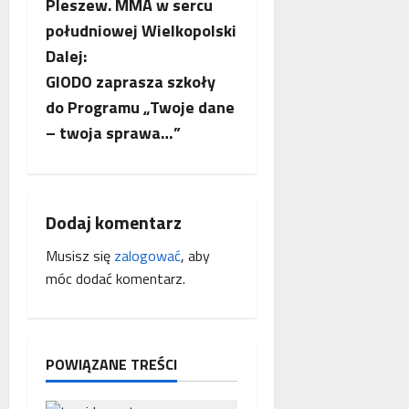
Pleszew. MMA w sercu
o
południowej Wielkopolski
b
Dalej:
GIODO zaprasza szkoły
a
do Programu „Twoje dane
c
– twoja sprawa…”
z
w
Dodaj komentarz
p
Musisz się
zalogować
, aby
móc dodać komentarz.
i
s
y
POWIĄZANE TREŚCI