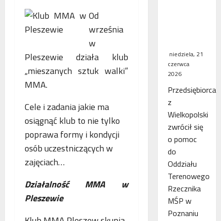
WSA
Od
uchylił
września
decyzję
fiskusa
w
niedziela, 21
Pleszewie działa klub
czerwca
„mieszanych sztuk walki”
2026
MMA.
Przedsiębiorca
z
Cele i zadania jakie ma
Wielkopolski
osiągnąć klub to nie tylko
zwrócił się
poprawa formy i kondycji
o pomoc
osób uczestniczących w
do
zajęciach…
Oddziału
Terenowego
Działalność MMA w
Rzecznika
Pleszewie
MŚP w
Poznaniu
Klub MMA Pleszew skupia