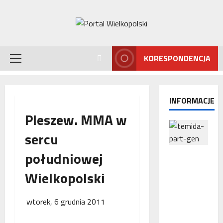
Przejdź
do
treści
KORESPONDENCJA
Menu
główne
INFORMACJE
Pleszew. MMA w
sercu
południowej
Interwencj
a
Wielkopolski
Rzecznika
MŚP po
błędnym
wtorek, 6 grudnia 2011
naliczeniu
odsetek.