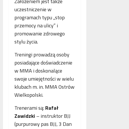
o
Założeniem jest także
n
s
p
uczestniczenie w
e
k
i
programach typu „stop
o
o
e
b
przemocy na ulicy” i
r
.
l
z
P
promowanie zdrowego
i
y
o
stylu życia.
c
s
l
z
t
s
Treningi prowadzą osoby
e
a
k
posiadające doświadczenie
w
n
a
n
i
w MMA i doskonalące
,
o
a
N
swoje umiejętności w wielu
w
z
i
klubach m. in. MMA Ostrów
e
b
e
Wielkopolski.
j
e
m
a
z
c
n
Trenerami są:
Rafał
p
y
t
ł
i
Zawidzki
– instruktor BJJ
o
a
F
(purpurowy pas BJJ, 3 Dan
l
t
r