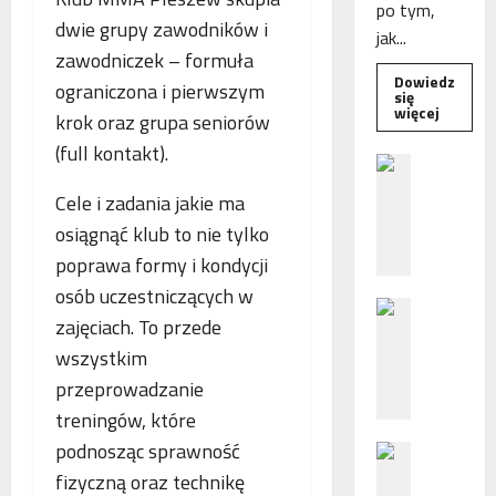
po tym,
dwie grupy zawodników i
jak...
zawodniczek – formuła
Dowiedz
ograniczona i pierwszym
się
Dowied
więcej
krok oraz grupa seniorów
się
więcej
(full kontakt).
o
B
Interwe
e
Rzeczni
Cele i zadania jakie ma
MŚP
z
po
osiągnąć klub to nie tylko
błędny
p
nalicze
poprawa formy i kondycji
o
odsetek
WSA
ś
osób uczestniczących w
uchylił
N
r
decyzję
zajęciach. To przede
fiskusa
F
e
wszystkim
Z
d
z
n
przeprowadzanie
a
i
treningów, które
c
e
podnosząc sprawność
P
h
p
o
fizyczną oraz technikę
ę
o