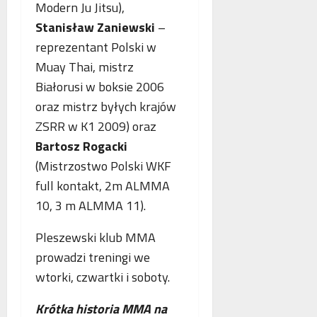
Modern Ju Jitsu),
o
n
a
g
e
Stanisław Zaniewski
–
n
i
j
c
reprezentant Polski w
i
m
j
Muay Thai, mistrz
k
a
a
Białorusi w boksie 2006
r
m
s
y
m
t
oraz mistrz byłych krajów
m
o
a
ZSRR w K1 2009) oraz
i
g
w
Bartosz Rogacki
n
r
i
a
(Mistrzostwo Polski WKF
a
a
l
f
j
full kontakt, 2m ALMMA
n
i
ą
10, 3 m ALMMA 11).
e
i
n
j
a
Pleszewski klub MMA
w
prowadzi treningi we
s
wtorki, czwartki i soboty.
p
ó
ł
Krótka historia MMA na