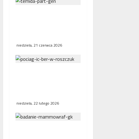
Interwencja Rzecznika
MŚP po błędnym
naliczeniu odsetek. WSA
uchylił decyzję fiskusa
niedziela, 21 czerwca 2026
Bezpośrednie połączenia
kolejowe w Europie.
Polska, Niemcy i Francja
stawiają na współpracę
niedziela, 22 lutego 2026
NFZ zachęca mieszkanki
regionu do skorzystania z