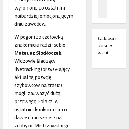
z
c
ł
wyłoniono po ostatnim
n
a
ą
a
m
najbardziej emocjonującym
c
ń
i
z
dniu zawodów.
o
e
e
d
s
n
W pogoni za czołówką
Ładowanie
k
z
i
znakomicie radził sobie
kursów
r
k
a
Mateusz Siodłoczek
.
y
walut...
a
k
w
n
o
Widzowie śledzący
a
k
l
livetracking (przysyłający
s
i
e
aktualną pozycję
w
r
j
o
szybowców na trasie)
e
o
j
g
w
mogli zauważyć dużą
e
i
e
przewagę Polaka w
m
o
w
ostatniej konkurencji, co
r
n
E
o
u
dawało mu szansę na
u
c
d
r
zdobycie Mistrzowskiego
z
o