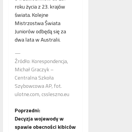
roku życia z 23. krajów
świata. Kolejne
Mistrzostwa Świata
Juniorów odbędą się za
dwa lata w Australii.
—
Źródło: Korespondencja,
Michał Graczyk –
Centralna Szkoła
Szybowcowa AP, fot.
ulotne.com, cssleszno.eu
Z
Poprzedni:
Decyzja wojewody w
o
spawie obecności kibiców