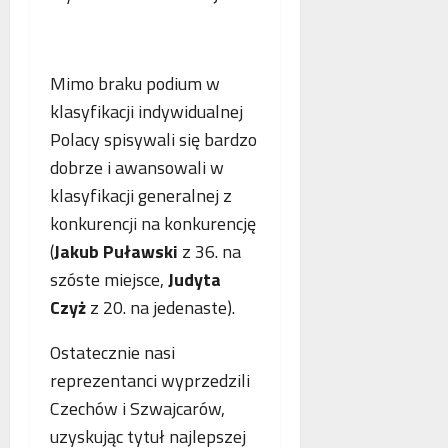
o
n
a
g
e
n
i
j
c
i
m
Mimo braku podium w
j
k
a
a
klasyfikacji indywidualnej
r
m
s
Polacy spisywali się bardzo
y
m
t
dobrze i awansowali w
m
o
a
i
g
w
klasyfikacji generalnej z
n
r
i
konkurencji na konkurencję
a
a
a
(
Jakub Puławski
z 36. na
l
f
j
n
szóste miejsce,
Judyta
i
ą
e
i
n
Czyż
z 20. na jedenaste).
j
a
w
Ostatecznie nasi
s
reprezentanci wyprzedzili
p
Czechów i Szwajcarów,
ó
ł
uzyskując tytuł najlepszej