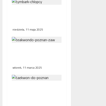
Finał wojewódzki
Pucharu Tymbarku w
Środzie Wielkopolskiej
niedziela, 11 maja 2025
Puchar Polski Taekwondo
– jedenaście medali dla
zawodników z Poznania
wtorek, 11 marca 2025
Poznańscy zawodnicy
zdobyli medale w
Otwartym e-Pucharze
Europy w Taekwon-Do