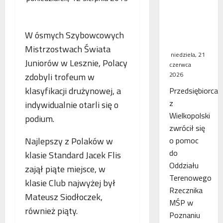
WSA
uchylił
decyzję
W ósmych Szybowcowych
fiskusa
Mistrzostwach Świata
niedziela, 21
Juniorów w Lesznie, Polacy
czerwca
2026
zdobyli trofeum w
klasyfikacji drużynowej, a
Przedsiębiorca
z
indywidualnie otarli się o
Wielkopolski
podium.
zwrócił się
Najlepszy z Polaków w
o pomoc
do
klasie Standard Jacek Flis
Oddziału
zajął piąte miejsce, w
Terenowego
klasie Club najwyżej był
Rzecznika
Mateusz Siodłoczek,
MŚP w
również piąty.
Poznaniu