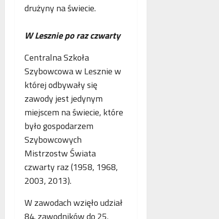
p
drużyny na świecie.
r
a
W Lesznie po raz czwarty
c
ę
Centralna Szkoła
Szybowcowa w Lesznie w
której odbywały się
zawody jest jedynym
miejscem na świecie, które
było gospodarzem
Szybowcowych
Mistrzostw Świata
czwarty raz (1958, 1968,
2003, 2013).
W zawodach wzięło udział
84. zawodników do 25.