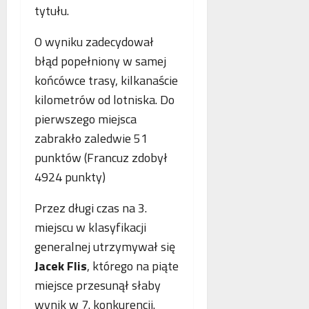
o
tytułu.
n
s
p
e
k
i
O wyniku zadecydował
o
o
e
b
błąd popełniony w samej
r
.
l
z
P
końcówce trasy, kilkanaście
i
y
o
kilometrów od lotniska. Do
c
s
l
pierwszego miejsca
z
t
s
e
a
zabrakło zaledwie 51
k
w
n
a
punktów (Francuz zdobył
n
i
,
4924 punkty)
o
a
N
w
z
i
Przez długi czas na 3.
e
b
e
miejscu w klasyfikacji
j
e
m
a
z
c
generalnej utrzymywał się
n
p
y
Jacek Flis
, którego na piąte
t
ł
i
miejsce przesunął słaby
o
a
F
l
wynik w 7. konkurencji.
t
r