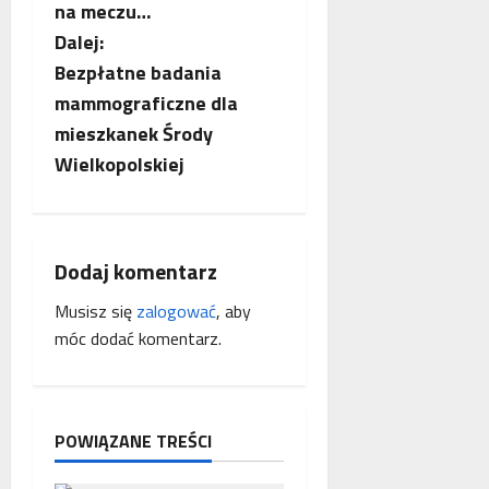
b
na meczu…
Dalej:
a
Bezpłatne badania
c
mammograficzne dla
mieszkanek Środy
z
Wielkopolskiej
w
p
Dodaj komentarz
i
Musisz się
zalogować
, aby
s
móc dodać komentarz.
y
POWIĄZANE TREŚCI