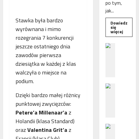
po tym,
jak...
Stawka była bardzo
Dowiedz
się
wyrównana i mimo
Dowied
więcej
się
rozegrania 7 konkurencji
więcej
o
jeszcze ostatniego dnia
B
Interwe
e
Rzeczni
zawodów pierwsza
MŚP
z
po
dziesiątka w każdej z klas
błędny
p
nalicze
walczyła o miejsce na
o
odsetek
WSA
podium.
ś
uchylił
N
r
decyzję
fiskusa
F
e
Dzięki bardzo małej różnicy
Z
d
punktowej zwycięzców:
z
n
Petere’a Millenaar’a
z
a
i
Holandii (klasa Standard)
c
e
P
h
p
oraz
Valentina Grit’a
z
o
ę
o
Francji (klasa Club)