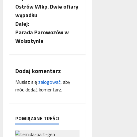
Ostrów Wlkp. Dwie ofiary
o
wypadku
b
Dalej:
Parada Parowozów w
a
Wolsztynie
c
z
Dodaj komentarz
w
Musisz się
zalogować
, aby
p
móc dodać komentarz.
i
s
POWIĄZANE TREŚCI
y