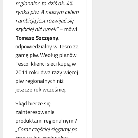
o
regionalne to dziś ok. 4%
n
s
p
rynku piw. A naszym celem
e
k
i
o
i ambicją jest rozwijać się
o
e
b
r
.
szybciej niż rynek”
– mówi
l
z
P
Tomasz Szczęsny
,
i
y
o
odpowiedzialny w Tesco za
c
s
l
z
t
gamę piw. Według planów
s
e
a
k
Tesco, klienci sieci kupią w
w
n
a
2011 roku dwa razy więcej
n
i
,
piw regionalnych niż
o
a
N
w
z
i
jeszcze rok wcześniej.
e
b
e
j
e
m
Skąd bierze się
a
z
c
zainteresowanie
n
p
y
produktami regionalnymi?
t
ł
i
o
„Coraz częściej sięgamy po
a
F
l
t
r
tradycyjne, regionalne