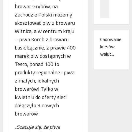
z
c
ł
browar Grybów, na
n
a
ą
Zachodzie Polski możemy
a
m
c
ń
i
skosztować piw z browaru
z
o
e
e
Witnica, a w centrum kraju
d
s
n
– piwa Koreb z browaru
Ładowanie
k
z
i
kursów
Łask. Łącznie, z prawie 400
r
k
a
y
walut...
a
k
marek piw dostępnych w
w
n
o
Tesco, ponad 100 to
a
k
l
produkty regionalne i piwa
s
i
e
w
z małych, lokalnych
r
j
o
e
o
browarów! Tylko w
j
g
w
kwietniu do oferty sieci
e
i
e
dołączyło 9 nowych
m
o
w
r
n
browarów.
E
o
u
u
c
d
r
„Szacuje się, że piwa
z
o