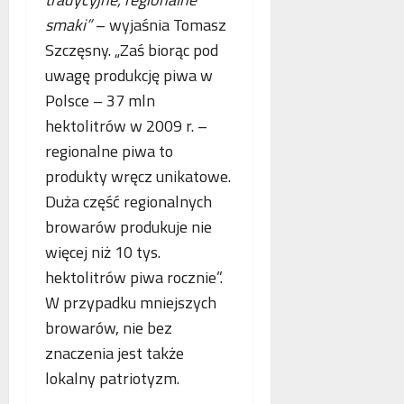
o
n
a
smaki”
– wyjaśnia Tomasz
g
e
n
Szczęsny. „Zaś biorąc pod
i
j
c
i
m
uwagę produkcję piwa w
j
k
a
a
Polsce – 37 mln
r
m
s
hektolitrów w 2009 r. –
y
m
t
regionalne piwa to
m
o
a
i
g
w
produkty wręcz unikatowe.
n
r
i
Duża część regionalnych
a
a
a
browarów produkuje nie
l
f
j
n
więcej niż 10 tys.
i
ą
e
i
n
hektolitrów piwa rocznie”.
j
a
W przypadku mniejszych
w
browarów, nie bez
s
znaczenia jest także
p
ó
lokalny patriotyzm.
ł