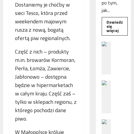
po tym,
Dostaniemy je choćby w
jak...
sieci Tesco, która przed
weekendem majowym
Dowiedz
się
rusza z nową, bogatą
Dowied
więcej
się
ofertą piw regionalnych.
więcej
o
B
Interwe
Część z nich – produkty
e
Rzeczni
MŚP
z
m.in. browarów Kormoran,
po
błędny
p
Perła, Łomża, Zawiercie,
nalicze
o
odsetek
Jabłonowo – dostępna
WSA
ś
uchylił
N
r
będzie w hipermarketach
decyzję
fiskusa
F
e
w całym kraju. Część zaś –
Z
d
tylko w sklepach regionu, z
z
n
którego pochodzi dane
a
i
c
e
piwo.
P
h
p
o
ę
o
W Małopolsce króluje