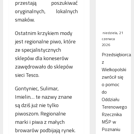
przestają poszukiwać
WSA
oryginalnych, lokalnych
uchylił
decyzję
smaków.
fiskusa
Ostatnim krzykiem mody
niedziela, 21
czerwca
jest regionalne piwo, które
2026
ze specjalistycznych
Przedsiębiorca
sklepów dla koneserów
z
zawędrowało do sklepów
Wielkopolski
sieci Tesco.
zwrócił się
o pomoc
Gontyniec, Sulimar,
do
Imielin… te nazwy znane
Oddziału
są dziś już nie tylko
Terenowego
piwoszom. Regionalne
Rzecznika
marki i piwa z małych
MŚP w
Poznaniu
browarów podbijają rynek.