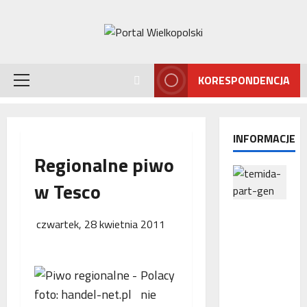
Przejdź
do
treści
KORESPONDENCJA
Menu
główne
INFORMACJE
Regionalne piwo
w Tesco
Interwencj
czwartek, 28 kwietnia 2011
a
Rzecznika
MŚP po
Polacy
błędnym
naliczeniu
nie
odsetek.