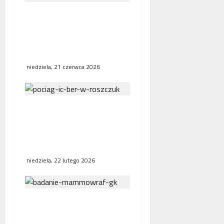
Interwencja Rzecznika
MŚP po błędnym
naliczeniu odsetek. WSA
uchylił decyzję fiskusa
niedziela, 21 czerwca 2026
Bezpośrednie połączenia
kolejowe w Europie.
Polska, Niemcy i Francja
stawiają na współpracę
niedziela, 22 lutego 2026
NFZ zachęca mieszkanki
regionu do skorzystania z