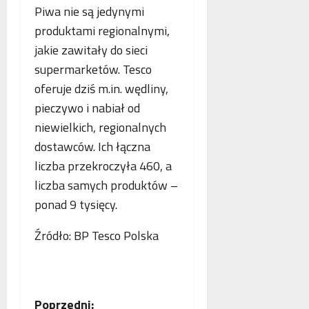
p
Piwa nie są jedynymi
r
produktami regionalnymi,
a
jakie zawitały do sieci
c
ę
supermarketów. Tesco
oferuje dziś m.in. wędliny,
pieczywo i nabiał od
niewielkich, regionalnych
dostawców. Ich łączna
liczba przekroczyła 460, a
liczba samych produktów –
ponad 9 tysięcy.
Źródło: BP Tesco Polska
Z
Poprzedni: