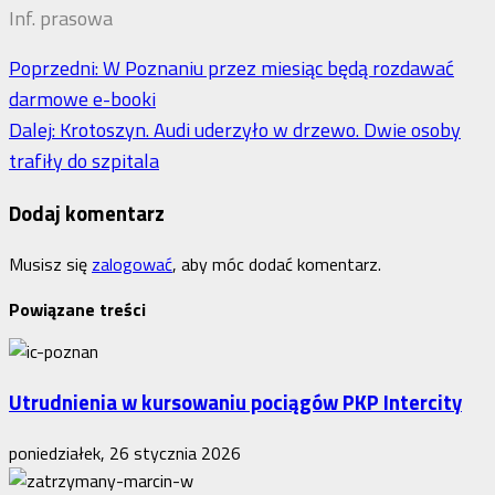
Inf. prasowa
Zobacz
Poprzedni:
W Poznaniu przez miesiąc będą rozdawać
darmowe e-booki
wpisy
Dalej:
Krotoszyn. Audi uderzyło w drzewo. Dwie osoby
trafiły do szpitala
Dodaj komentarz
Musisz się
zalogować
, aby móc dodać komentarz.
Powiązane treści
Utrudnienia w kursowaniu pociągów PKP Intercity
poniedziałek, 26 stycznia 2026