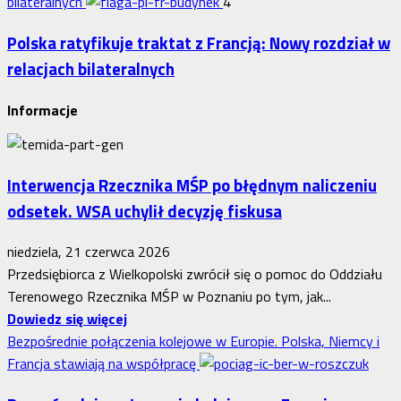
bilateralnych
4
Polska ratyfikuje traktat z Francją: Nowy rozdział w
relacjach bilateralnych
Informacje
Interwencja Rzecznika MŚP po błędnym naliczeniu
odsetek. WSA uchylił decyzję fiskusa
niedziela, 21 czerwca 2026
Przedsiębiorca z Wielkopolski zwrócił się o pomoc do Oddziału
Terenowego Rzecznika MŚP w Poznaniu po tym, jak...
Dowiedz
Dowiedz się więcej
się
Bezpośrednie połączenia kolejowe w Europie. Polska, Niemcy i
więcej
Francja stawiają na współpracę
o