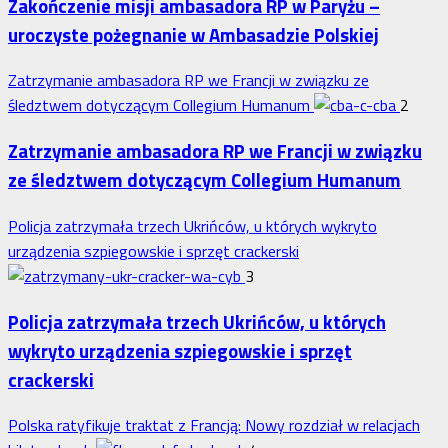
Zakończenie misji ambasadora RP w Paryżu –
uroczyste pożegnanie w Ambasadzie Polskiej
Zatrzymanie ambasadora RP we Francji w związku ze
śledztwem dotyczącym Collegium Humanum
2
Zatrzymanie ambasadora RP we Francji w związku
ze śledztwem dotyczącym Collegium Humanum
Policja zatrzymała trzech Ukrińców, u których wykryto
urządzenia szpiegowskie i sprzęt crackerski
3
Policja zatrzymała trzech Ukrińców, u których
wykryto urządzenia szpiegowskie i sprzęt
crackerski
Polska ratyfikuje traktat z Francją: Nowy rozdział w relacjach