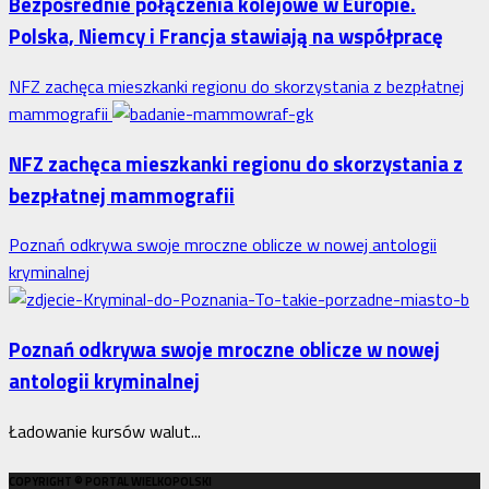
Bezpośrednie połączenia kolejowe w Europie.
Interwencja
Polska, Niemcy i Francja stawiają na współpracę
Rzecznika
MŚP
NFZ zachęca mieszkanki regionu do skorzystania z bezpłatnej
po
mammografii
błędnym
naliczeniu
NFZ zachęca mieszkanki regionu do skorzystania z
odsetek.
bezpłatnej mammografii
WSA
uchylił
Poznań odkrywa swoje mroczne oblicze w nowej antologii
decyzję
kryminalnej
fiskusa
Poznań odkrywa swoje mroczne oblicze w nowej
antologii kryminalnej
Ładowanie kursów walut...
COPYRIGHT © PORTAL WIELKOPOLSKI