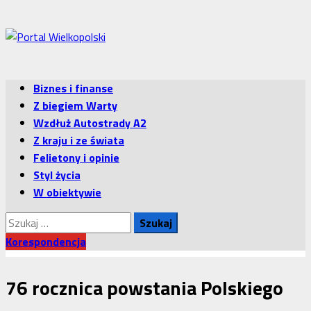
Przejdź
do
treści
Menu
Biznes i finanse
główne
Z biegiem Warty
Wzdłuż Autostrady A2
Z kraju i ze świata
Felietony i opinie
Styl życia
W obiektywie
Szukaj:
Korespondencja
76 rocznica powstania Polskiego