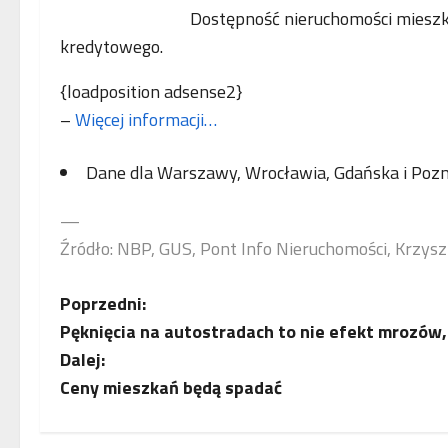
Dostępność nieruchomości miesz
kredytowego.
{loadposition adsense2}
–
Więcej informacji…
Dane dla Warszawy, Wrocławia, Gdańska i Pozna
—
Źródło: NBP, GUS, Pont Info Nieruchomości, Krzysz
Z
Poprzedni:
Pęknięcia na autostradach to nie efekt mrozów,
o
Dalej:
b
Ceny mieszkań będą spadać
a