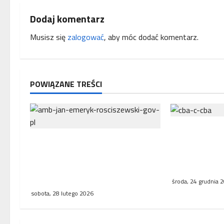
c
Dodaj komentarz
z
Musisz się
zalogować
, aby móc dodać komentarz.
w
p
POWIĄZANE TREŚCI
i
s
Zatrzymanie
y
Zakończenie misji ambasadora
Francji w zw
RP w Paryżu – uroczyste
dotyczącym C
pożegnanie w Ambasadzie
Humanum
Polskiej
środa, 24 grudnia 
sobota, 28 lutego 2026