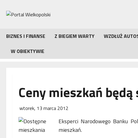
Przejdź
do
treści
BIZNES I FINANSE
Z BIEGIEM WARTY
WZDŁUŻ AUTO
W OBIEKTYWIE
Ceny mieszkań będą 
wtorek, 13 marca 2012
Eksperci Narodowego Banku Pols
mieszkań.