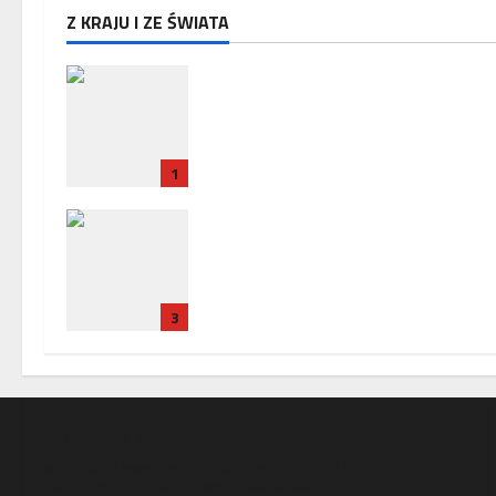
Z KRAJU I ZE ŚWIATA
Zakończenie misji ambasadora 
w Paryżu – uroczyste pożegnani
w Ambasadzie Polskiej
1
Policja zatrzymała trzech
Ukrińców, u których wykryto
urządzenia szpiegowskie i sprzę
crackerski
3
COPYRIGHT © PORTAL WIELKOPOLSKI
WSZELKIE PRAWA ZASTRZEŻONE. ALL RIGHTS RESERVED
POLITYKA PORTALU
I
PRYWATNOŚCI (COOKIES)