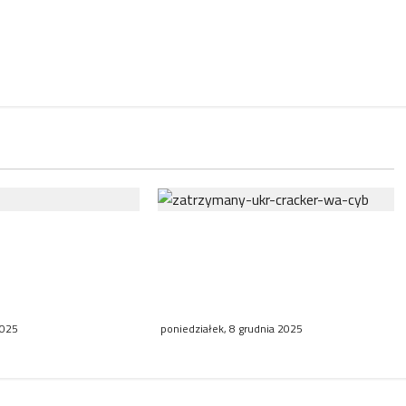
 ambasadora RP we
Policja zatrzymała trzech
iązku ze śledztwem
Ukrińców, u których wykryto
ollegium
urządzenia szpiegowskie i
sprzęt crackerski
2025
poniedziałek, 8 grudnia 2025