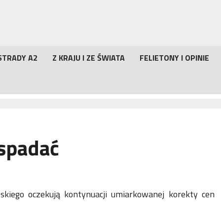
STRADY A2
Z KRAJU I ZE ŚWIATA
FELIETONY I OPINIE
spadać
kiego oczekują kontynuacji umiarkowanej korekty cen