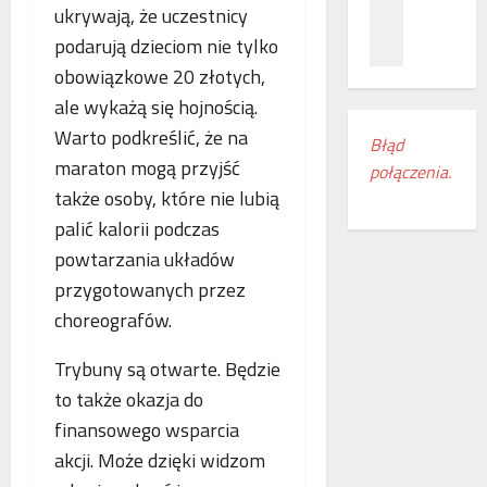
z
c
ł
ukrywają, że uczestnicy
n
a
ą
podarują dzieciom nie tylko
a
m
c
obowiązkowe 20 złotych,
ń
i
z
o
e
ale wykażą się hojnością.
e
d
s
n
Warto podkreślić, że na
Błąd
k
z
i
maraton mogą przyjść
połączenia.
r
k
a
także osoby, które nie lubią
y
a
k
w
n
o
palić kalorii podczas
a
k
l
powtarzania układów
s
i
e
przygotowanych przez
w
r
j
o
choreografów.
e
o
j
g
w
e
Trybuny są otwarte. Będzie
i
e
m
o
w
to także okazja do
r
n
E
finansowego wsparcia
o
u
u
akcji. Może dzięki widzom
c
d
r
z
o