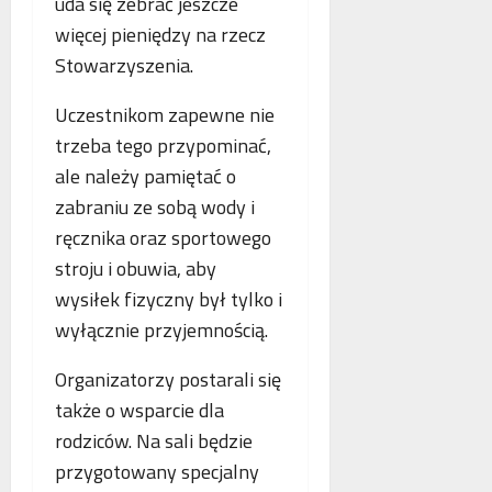
uda się zebrać jeszcze
o
n
s
p
więcej pieniędzy na rzecz
e
k
i
Stowarzyszenia.
o
o
e
b
r
.
Uczestnikom zapewne nie
l
z
P
i
trzeba tego przypominać,
y
o
c
s
l
ale należy pamiętać o
z
t
s
zabraniu ze sobą wody i
e
a
k
ręcznika oraz sportowego
w
n
a
n
i
stroju i obuwia, aby
,
o
a
N
wysiłek fizyczny był tylko i
w
z
i
wyłącznie przyjemnością.
e
b
e
j
e
m
Organizatorzy postarali się
a
z
c
także o wsparcie dla
n
p
y
t
ł
i
rodziców. Na sali będzie
o
a
F
przygotowany specjalny
l
t
r