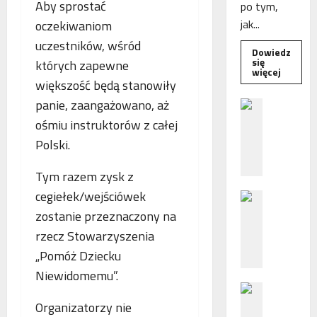
Aby sprostać
po tym,
jak...
oczekiwaniom
uczestników, wśród
Dowiedz
się
których zapewne
Dowied
więcej
się
większość będą stanowiły
więcej
o
panie, zaangażowano, aż
B
Interwe
e
Rzeczni
ośmiu instruktorów z całej
MŚP
z
po
Polski.
błędny
p
nalicze
o
odsetek
Tym razem zysk z
WSA
ś
uchylił
cegiełek/wejściówek
N
r
decyzję
fiskusa
F
zostanie przeznaczony na
e
Z
d
rzecz Stowarzyszenia
z
n
„Pomóż Dziecku
a
i
Niewidomemu”.
c
e
P
h
p
o
Organizatorzy nie
ę
o