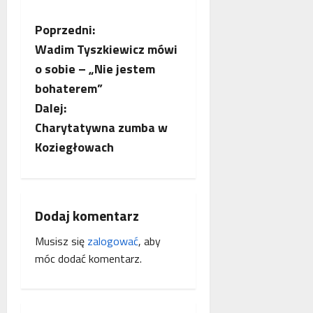
p
r
Z
Poprzedni:
a
Wadim Tyszkiewicz mówi
c
o
ę
o sobie – „Nie jestem
b
bohaterem”
Dalej:
a
Charytatywna zumba w
c
Koziegłowach
z
w
Dodaj komentarz
p
Musisz się
zalogować
, aby
móc dodać komentarz.
i
s