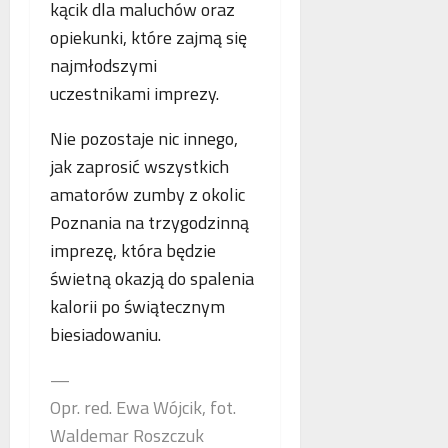
kącik dla maluchów oraz
o
n
a
g
opiekunki, które zajmą się
e
n
i
j
c
najmłodszymi
i
m
j
uczestnikami imprezy.
k
a
a
r
m
s
Nie pozostaje nic innego,
y
m
t
jak zaprosić wszystkich
m
o
a
i
g
w
amatorów zumby z okolic
n
r
i
Poznania na trzygodzinną
a
a
a
imprezę, która będzie
l
f
j
n
świetną okazją do spalenia
i
ą
e
i
n
kalorii po świątecznym
j
a
biesiadowaniu.
w
s
—
p
Opr. red. Ewa Wójcik, fot.
ó
Waldemar Roszczuk
ł