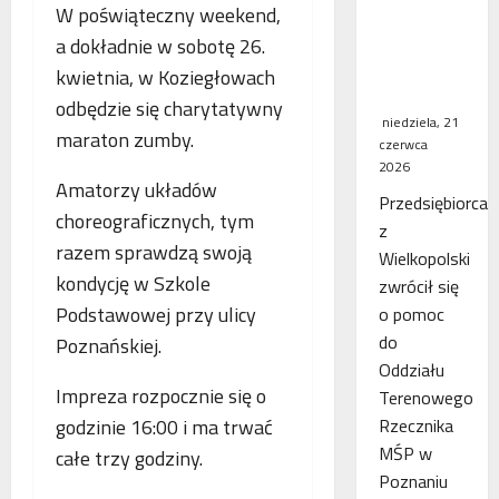
W poświąteczny weekend,
WSA
a dokładnie w sobotę 26.
uchylił
decyzję
kwietnia, w Koziegłowach
fiskusa
odbędzie się charytatywny
niedziela, 21
maraton zumby.
czerwca
2026
Amatorzy układów
Przedsiębiorca
choreograficznych, tym
z
razem sprawdzą swoją
Wielkopolski
kondycję w Szkole
zwrócił się
Podstawowej przy ulicy
o pomoc
do
Poznańskiej.
Oddziału
Impreza rozpocznie się o
Terenowego
godzinie 16:00 i ma trwać
Rzecznika
MŚP w
całe trzy godziny.
Poznaniu