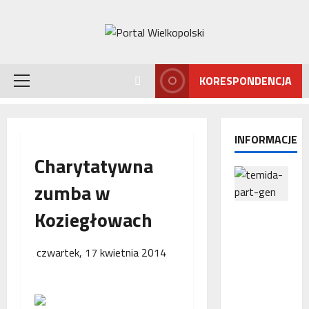
Przejdź
do
treści
KORESPONDENCJA
Menu
główne
INFORMACJE
Charytatywna
zumba w
Koziegłowach
Interwencj
a
Rzecznika
czwartek, 17 kwietnia 2014
MŚP po
błędnym
naliczeniu
odsetek.