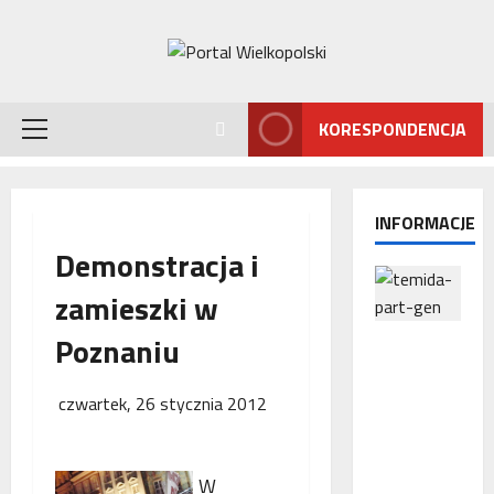
Przejdź
do
treści
KORESPONDENCJA
Menu
główne
INFORMACJE
Demonstracja i
zamieszki w
Poznaniu
Interwencj
a
Rzecznika
czwartek, 26 stycznia 2012
MŚP po
błędnym
naliczeniu
W
odsetek.