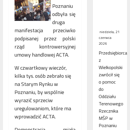
WSA
Poznaniu
uchylił
odbyła się
decyzję
druga
fiskusa
manifestacja przeciwko
niedziela, 21
podpisanej przez polski
czerwca
2026
rząd kontrowersyjnej
Przedsiębiorca
umowy handlowej ACTA.
z
W czwartkowy wieczór,
Wielkopolski
zwrócił się
kilka tys. osób zebrało się
o pomoc
na Starym Rynku w
do
Poznaniu, by wspólnie
Oddziału
wyrazić sprzeciw
Terenowego
uregulowaniom, które ma
Rzecznika
wprowadzić ACTA.
MŚP w
Poznaniu
Demonstracja miała