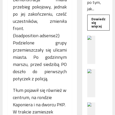
po tym,
przebieg pokojowy, jednak
jak...
po jej zakończeniu, cześć
Dowiedz
uczestników, zmieniła
się
Dowied
więcej
front.
się
więcej
{loadposition adsense2}
o
B
Interwe
Podzielone grupy
e
Rzeczni
MŚP
przemieszczały się ulicami
z
po
błędny
p
miasta. Po godzinnym
nalicze
o
odsetek
marszu, przed siedzibą PO
WSA
ś
uchylił
doszło do pierwszych
N
r
decyzję
fiskusa
F
e
potyczek z policją.
Z
d
z
n
Tłum pojawił się również w
a
i
centrum, na rondzie
c
e
Kaponiera i na dworcu PKP.
P
h
p
o
W trakcie zamieszek
ę
o