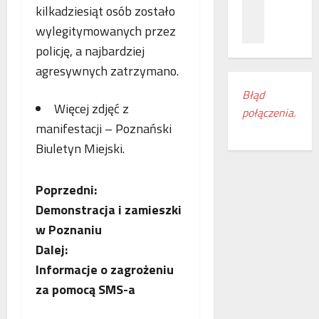
z
c
ł
kilkadziesiąt osób zostało
n
a
ą
wylegitymowanych przez
a
m
c
policję, a najbardziej
ń
i
z
o
e
agresywnych zatrzymano.
e
d
s
n
Błąd
k
z
i
Więcej zdjęć z
połączenia.
r
k
a
manifestacji –
Poznański
y
a
k
w
n
Biuletyn Miejski
.
o
a
k
l
s
i
e
Z
Poprzedni:
w
r
j
o
Demonstracja i zamieszki
e
o
o
j
g
w
w Poznaniu
e
i
e
b
Dalej:
m
o
w
Informacje o zagrożeniu
r
n
E
a
o
u
za pomocą SMS-a
u
c
d
r
c
z
o