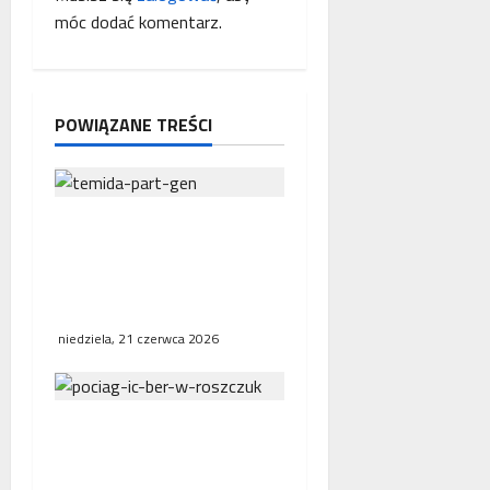
p
móc dodać komentarz.
i
s
POWIĄZANE TREŚCI
y
Interwencja Rzecznika
MŚP po błędnym
naliczeniu odsetek. WSA
uchylił decyzję fiskusa
niedziela, 21 czerwca 2026
Bezpośrednie połączenia
kolejowe w Europie.
Polska, Niemcy i Francja