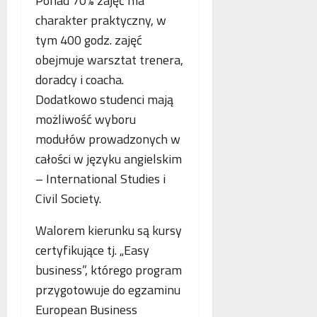
Ponad 70% zajęć ma
o
n
a
charakter praktyczny, w
g
e
n
tym 400 godz. zajęć
i
j
c
i
m
j
obejmuje warsztat trenera,
k
a
a
doradcy i coacha.
r
m
s
Dodatkowo studenci mają
y
m
t
m
możliwość wyboru
o
a
i
g
w
modułów prowadzonych w
n
r
i
całości w języku angielskim
a
a
a
– International Studies i
l
f
j
n
i
Civil Society.
ą
e
i
n
j
a
Walorem kierunku są kursy
w
certyfikujące tj. „Easy
s
business”, którego program
p
przygotowuje do egzaminu
ó
ł
European Business