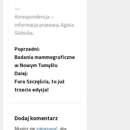
—
Korespondencja –
informacja prasowa, Agata
Skibicka.
Z
Poprzedni:
Badania mammograficzne
o
w Nowym Tomyślu
b
Dalej:
Fura Szczęścia, to już
a
trzecia edycja!
c
z
Dodaj komentarz
w
Musisz się
zalogować
, aby