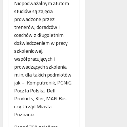
o
Niepodważalnym atutem
n
s
p
studiów są zajęcia
e
k
i
o
o
prowadzone przez
e
b
r
.
trenerów, doradców i
l
z
P
coachów z długoletnim
i
y
o
doświadczeniem w pracy
c
s
l
z
t
s
szkoleniowej,
e
a
k
współpracujących i
w
n
a
prowadzących szkolenia
n
i
,
o
m.in. dla takich podmiotów
a
N
w
z
i
jak – Komputronik, PGNiG,
e
b
e
Poczta Polska, Dell
j
e
m
Products, Kler, MAN Bus
a
z
c
n
p
czy Urząd Miasta
y
t
ł
i
Poznania.
o
a
F
l
t
r