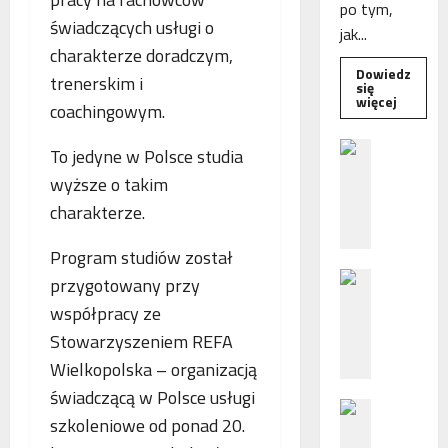
po tym,
świadczących usługi o
jak...
charakterze doradczym,
Dowiedz
trenerskim i
się
Dowied
więcej
coachingowym.
się
więcej
o
B
To jedyne w Polsce studia
Interwe
e
Rzeczni
wyższe o takim
MŚP
z
po
charakterze.
błędny
p
nalicze
o
odsetek
WSA
Program studiów został
ś
uchylił
N
r
decyzję
przygotowany przy
fiskusa
F
e
współpracy ze
Z
d
Stowarzyszeniem REFA
z
n
a
Wielkopolska – organizacją
i
c
e
świadczącą w Polsce usługi
P
h
p
szkoleniowe od ponad 20.
o
ę
o