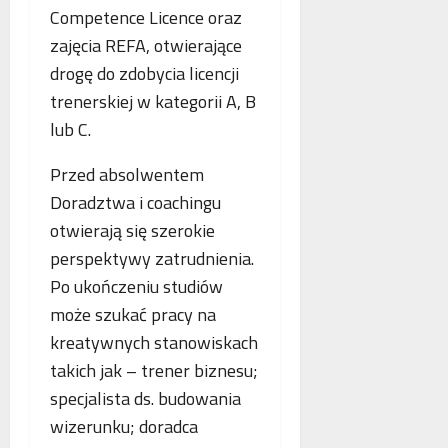
p
Competence Licence oraz
r
zajęcia REFA, otwierające
a
drogę do zdobycia licencji
c
ę
trenerskiej w kategorii A, B
lub C.
Przed absolwentem
Doradztwa i coachingu
otwierają się szerokie
perspektywy zatrudnienia.
Po ukończeniu studiów
może szukać pracy na
kreatywnych stanowiskach
takich jak – trener biznesu;
specjalista ds. budowania
wizerunku; doradca