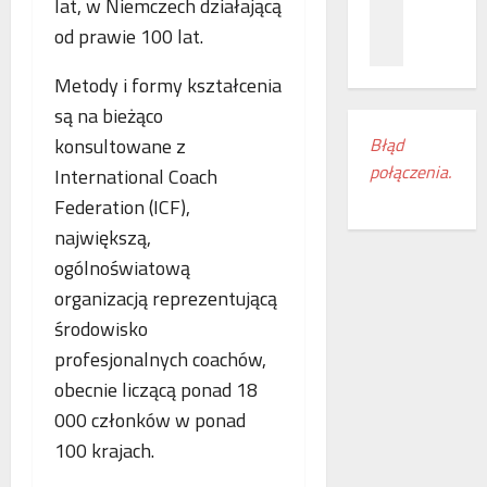
lat, w Niemczech działającą
z
c
ł
n
a
ą
od prawie 100 lat.
a
m
c
ń
i
z
Metody i formy kształcenia
o
e
e
są na bieżąco
d
s
n
Błąd
konsultowane z
k
z
i
połączenia.
r
International Coach
k
a
y
a
k
Federation (ICF),
w
n
o
największą,
a
k
l
ogólnoświatową
s
i
e
w
r
organizacją reprezentującą
j
o
e
o
środowisko
j
g
w
profesjonalnych coachów,
e
i
e
obecnie liczącą ponad 18
m
o
w
r
n
E
000 członków w ponad
o
u
u
100 krajach.
c
d
r
z
o