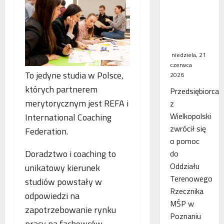
WSA
uchylił
decyzję
fiskusa
niedziela, 21
czerwca
To jedyne studia w Polsce,
2026
których partnerem
Przedsiębiorca
merytorycznym jest REFA i
z
Wielkopolski
International Coaching
zwrócił się
Federation.
o pomoc
Doradztwo i coaching to
do
Oddziału
unikatowy kierunek
Terenowego
studiów powstały w
Rzecznika
odpowiedzi na
MŚP w
zapotrzebowanie rynku
Poznaniu
pracy na fachowców