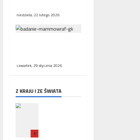
stawiają na współpracę
niedziela, 22 lutego 2026
NFZ zachęca mieszkanki
regionu do skorzystania z
bezpłatnej mammografii
czwartek, 29 stycznia 2026
Z KRAJU I ZE ŚWIATA
Zakończeni
e misji
ambasador
a RP w
1
Paryżu –