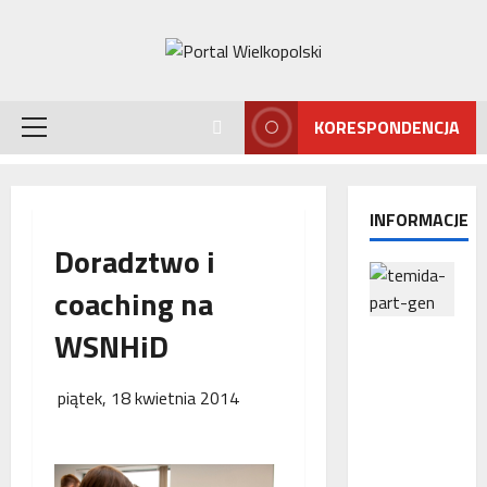
Przejdź
do
treści
KORESPONDENCJA
Menu
główne
INFORMACJE
Doradztwo i
coaching na
WSNHiD
Interwencj
a
Rzecznika
piątek, 18 kwietnia 2014
MŚP po
błędnym
naliczeniu
odsetek.