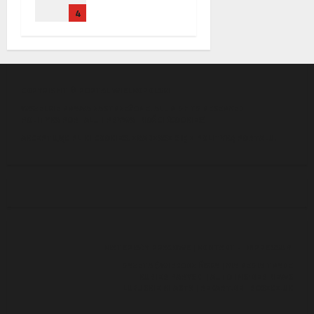
4
Nowy
rozdział w
relacjach
bilateralny
ch
COPYRIGHT © PORTAL WIELKOPOLSKI
WSZELKIE PRAWA ZASTRZEŻONE. ALL RIGHTS RESERVED
POLITYKA PORTALU
I
PRYWATNOŚCI (COOKIES)
AKCEPTUJĄC PLIKI COOKIES, ZGADZASZ SIĘ Z POLITYKĄ PORTALU.
MATERIAŁY PRASOWE
|
KONTAKT - IMPRESSUM
GAZETA ŚWIEBODZIŃSKA
|
VIA REGIA TRADE
KURIER PARYSKI
|
AUTO INSIDER NEWS
LUBUSKIE MIASTA
|
REKART.DE
| ROSZCZ.UK