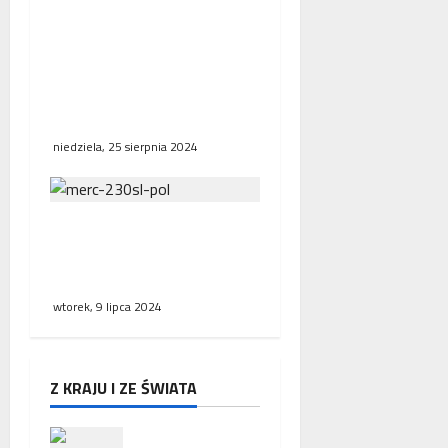
p
biorących udział w akcji
r
ratowniczo-gaśniczej w
a
kamienicy przy ulicy
c
Kraszewskiego w
ę
Poznaniu
niedziela, 25 sierpnia 2024
Poznańscy policjanci
odzyskali zabytkowego
mercedesa
wtorek, 9 lipca 2024
Z KRAJU I ZE ŚWIATA
Zakończeni