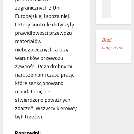
z
c
ł
zagranicznych z Unii
n
a
ą
a
m
Europejskiej i spoza niej.
c
ń
i
z
Cztery kontrole dotyczyły
o
e
e
prawidłowości przewozu
d
s
n
Błąd
materiałów
k
z
i
połączenia.
r
k
a
niebezpiecznych, a trzy
y
a
k
warunków przewozu
w
n
o
żywności. Poza drobnymi
a
k
l
s
naruszeniami czasu pracy,
i
e
w
r
j
które sankcjonowano
o
e
o
mandatami, nie
j
g
w
stwierdzono poważnych
e
i
e
m
o
zdarzeń. Wszyscy kierowcy
w
r
n
E
byli trzeźwi.
o
u
u
c
d
r
Poprzedni:
z
o