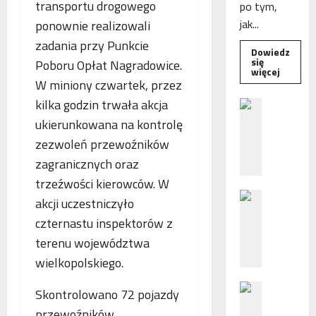
transportu drogowego
po tym,
jak...
ponownie realizowali
zadania przy Punkcie
Dowiedz
się
Poboru Opłat Nagradowice.
Dowied
więcej
się
W miniony czwartek, przez
więcej
o
kilka godzin trwała akcja
B
Interwe
e
Rzeczni
ukierunkowana na kontrolę
MŚP
z
po
zezwoleń przewoźników
błędny
p
nalicze
zagranicznych oraz
o
odsetek
WSA
trzeźwości kierowców. W
ś
uchylił
N
r
decyzję
akcji uczestniczyło
fiskusa
F
e
czternastu inspektorów z
Z
d
terenu województwa
z
n
a
i
wielkopolskiego.
c
e
P
h
p
Skontrolowano 72 pojazdy
o
ę
o
przewoźników