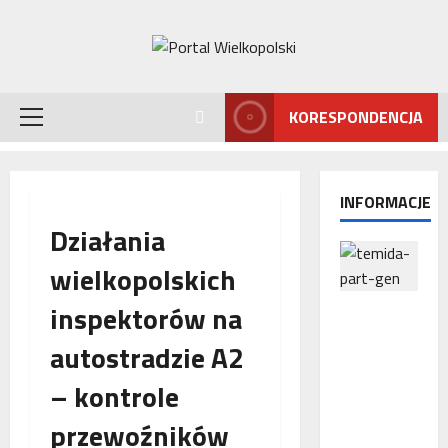
Przejdź
do
treści
KORESPONDENCJA
Menu
główne
INFORMACJE
Działania
wielkopolskich
inspektorów na
Interwencj
a
autostradzie A2
Rzecznika
MŚP po
– kontrole
błędnym
naliczeniu
przewoźników
odsetek.