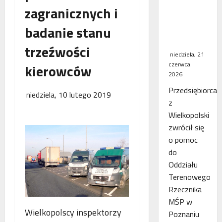
zagranicznych i
WSA
uchylił
badanie stanu
decyzję
fiskusa
trzeźwości
niedziela, 21
czerwca
kierowców
2026
Przedsiębiorca
niedziela, 10 lutego 2019
z
Wielkopolski
zwrócił się
o pomoc
do
Oddziału
Terenowego
Rzecznika
MŚP w
Wielkopolscy inspektorzy
Poznaniu