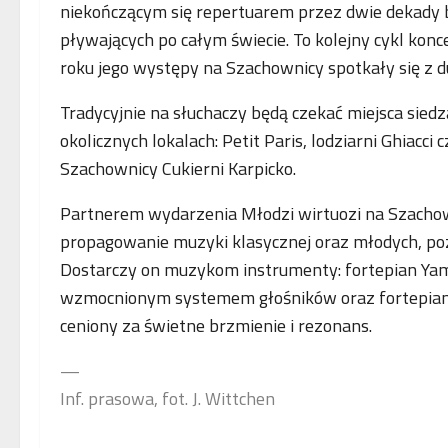
niekończącym się repertuarem przez dwie dekady 
pływających po całym świecie. To kolejny cykl ko
roku jego występy na Szachownicy spotkały się z 
Tradycyjnie na słuchaczy będą czekać miejsca sied
okolicznych lokalach: Petit Paris, lodziarni Ghiacci
Szachownicy Cukierni Karpicko.
Partnerem wydarzenia Młodzi wirtuozi na Szachow
propagowanie muzyki klasycznej oraz młodych, poz
Dostarczy on muzykom instrumenty: fortepian Y
wzmocnionym systemem głośników oraz fortepian 
ceniony za świetne brzmienie i rezonans.
—
Inf. prasowa, fot. J. Wittchen