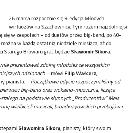
26 marca rozpocznie się 9. edycja Młodych
wirtuozów na Szachownicy. Tym razem najzdolniejsi
 się w zespołach – od duetów przez big-band, po 40-
można w każdą ostatnią niedzielę miesiąca, aż do
ści Starego Browaru grać będzie
Sławomir Sikora
.
ularnie prezentować zdolną młodzież ze wszystkich
niejszych odsłonach
– mówi
Filip Wałcerz
,
ny pianista.
– Początkowe edycje rozpoczynaliśmy od
 pierwszy big-band oraz wokalno-muzyczna, licząca
wstałego na podstawie słynnych „Producentów” Mela
onę wielbicieli musicali, broadwayowskich przebojów i
ystępami
Sławomira Sikory
, pianisty, który swoim