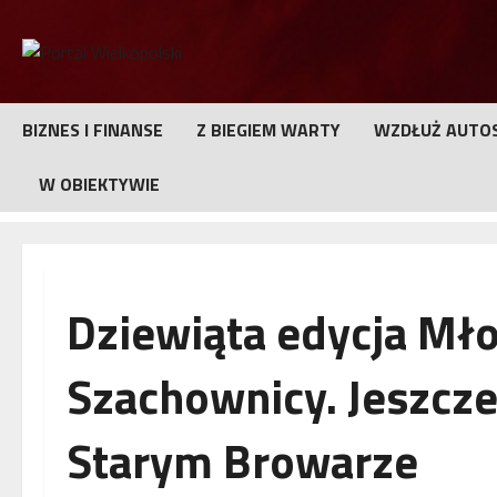
Przejdź
do
treści
BIZNES I FINANSE
Z BIEGIEM WARTY
WZDŁUŻ AUTO
W OBIEKTYWIE
Dziewiąta edycja Mł
Szachownicy. Jeszcz
Starym Browarze