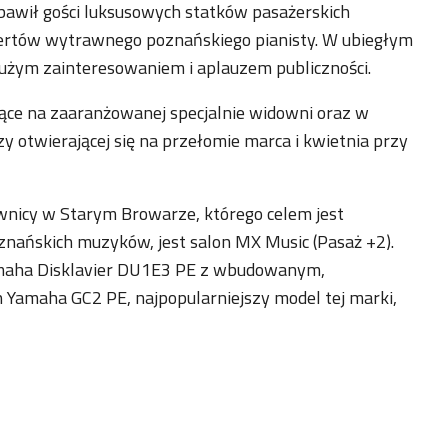
bawił gości luksusowych statków pasażerskich
ncertów wytrawnego poznańskiego pianisty. W ubiegłym
dużym zainteresowaniem i aplauzem publiczności.
zące na zaaranżowanej specjalnie widowni oraz w
 czy otwierającej się na przełomie marca i kwietnia przy
nicy w Starym Browarze, którego celem jest
nańskich muzyków, jest salon MX Music (Pasaż +2).
amaha Disklavier DU1E3 PE z wbudowanym,
Yamaha GC2 PE, najpopularniejszy model tej marki,