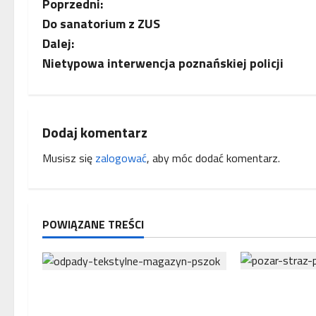
Z
Poprzedni:
Do sanatorium z ZUS
o
Dalej:
b
Nietypowa interwencja poznańskiej policji
a
c
Dodaj komentarz
z
Musisz się
zalogować
, aby móc dodać komentarz.
w
p
POWIĄZANE TREŚCI
i
s
Nie żyje dwó
Nowe przepisy dotyczące
y
biorących udz
segregacji odpadów