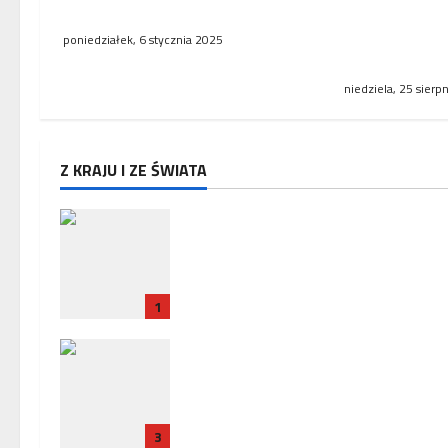
ratowniczo-g
tekstylnych i odzieży
kamienicy prz
poniedziałek, 6 stycznia 2025
Kraszewskie
niedziela, 25 sierp
Z KRAJU I ZE ŚWIATA
Zakończenie misji ambasadora 
w Paryżu – uroczyste pożegnani
w Ambasadzie Polskiej
1
Policja zatrzymała trzech
Ukrińców, u których wykryto
urządzenia szpiegowskie i sprzę
crackerski
3