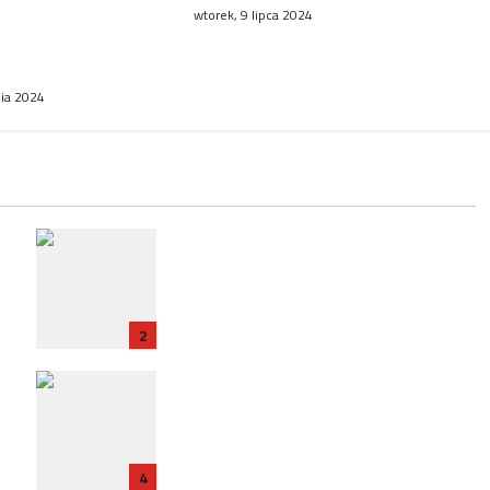
aśniczej w
wtorek, 9 lipca 2024
y ulicy
go w Poznaniu
nia 2024
RP
Zatrzymanie ambasadora RP we
e
Francji w związku ze śledztwem
dotyczącym Collegium Humanum
2
Polska ratyfikuje traktat z
Francją: Nowy rozdział w
t
relacjach bilateralnych
4