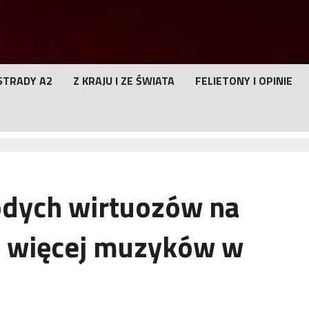
STRADY A2
Z KRAJU I ZE ŚWIATA
FELIETONY I OPINIE
odych wirtuozów na
e więcej muzyków w