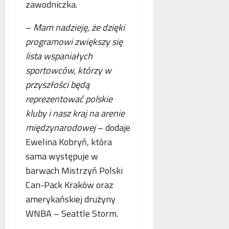
zawodniczka.
o
n
a
g
e
n
–
Mam nadzieję, że dzięki
i
j
c
i
programowi zwiększy się
m
j
k
a
a
lista wspaniałych
r
m
s
sportowców, którzy w
y
m
t
przyszłości będą
m
o
a
i
g
reprezentować polskie
w
n
r
i
kluby i nasz kraj na arenie
a
a
a
międzynarodowej
– dodaje
l
f
j
Ewelina Kobryń, która
n
i
ą
e
i
n
sama występuje w
j
a
barwach Mistrzyń Polski
w
Can-Pack Kraków oraz
s
amerykańskiej drużyny
p
ó
WNBA – Seattle Storm.
ł