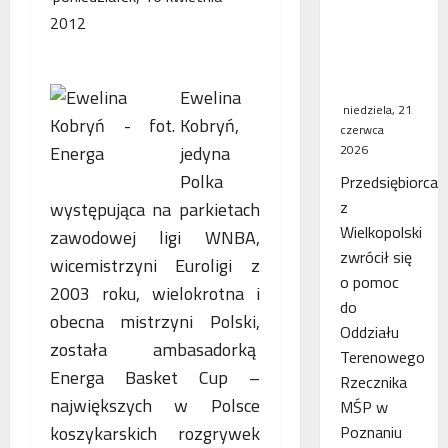
WSA
2012
uchylił
decyzję
fiskusa
Ewelina
niedziela, 21
Kobryń,
czerwca
jedyna
2026
Polka
Przedsiębiorca
z
występująca na parkietach
Wielkopolski
zawodowej ligi WNBA,
zwrócił się
wicemistrzyni Euroligi z
o pomoc
2003 roku, wielokrotna i
do
obecna mistrzyni Polski,
Oddziału
została ambasadorką
Terenowego
Energa Basket Cup –
Rzecznika
największych w Polsce
MŚP w
koszykarskich rozgrywek
Poznaniu