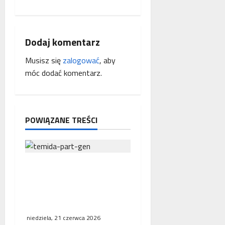
z
w
p
Dodaj komentarz
Musisz się
zalogować
, aby
i
móc dodać komentarz.
s
y
POWIĄZANE TREŚCI
Interwencja Rzecznika
MŚP po błędnym
naliczeniu odsetek. WSA
uchylił decyzję fiskusa
niedziela, 21 czerwca 2026