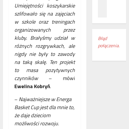
z
c
ł
Umiejętności koszykarskie
n
a
ą
szlifowało się na zajęciach
a
m
c
ń
w szkole oraz treningach
i
z
o
e
e
organizowanych przez
d
s
n
kluby. Brałyśmy udział w
Błąd
k
z
i
różnych rozgrywkach, ale
połączenia.
r
k
a
y
a
nigdy nie były to zawody
k
w
n
o
na taką skalę. Ten projekt
a
k
l
to masa pozytywnych
s
i
e
czynników
– mówi
w
r
j
o
e
o
Ewelina Kobryń
.
j
g
w
e
i
e
–
Najważniejsze w Energa
m
o
w
Basket Cup jest dla mnie to,
r
n
E
że daje dzieciom
o
u
u
c
d
możliwości rozwoju.
r
z
o