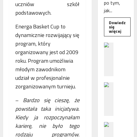
po tym,
uczniów szkół
jak...
podstawowych.
Dowiedz
Energa Basket Cup to
się
Dowied
więcej
dynamicznie rozwijający się
się
więcej
program, który
o
B
Interwe
organizowany jest od 2009
e
Rzeczni
MŚP
z
roku. Program umożliwia
po
błędny
p
młodym zawodnikom
nalicze
o
odsetek
udział w profesjonalnie
WSA
ś
uchylił
N
zorganizowanym turnieju.
r
decyzję
fiskusa
F
e
Z
–
Bardzo się cieszę, że
d
z
n
powstała taka inicjatywa.
a
i
Kiedy ja rozpoczynałam
c
e
karierę, nie było tego
P
h
p
o
ę
o
rodzaju programów.