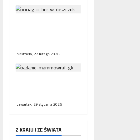
Bezpośrednie połączenia
kolejowe w Europie.
Polska, Niemcy i Francja
stawiają na współpracę
niedziela, 22 lutego 2026
NFZ zachęca mieszkanki
regionu do skorzystania z
bezpłatnej mammografii
czwartek, 29 stycznia 2026
Z KRAJU I ZE ŚWIATA