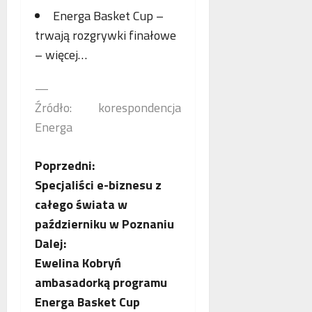
p
Energa Basket Cup –
r
trwają rozgrywki finałowe
a
c
– więcej…
ę
—
Źródło: korespondencja
Energa
Z
Poprzedni:
Specjaliści e-biznesu z
o
całego świata w
b
październiku w Poznaniu
Dalej:
a
Ewelina Kobryń
c
ambasadorką programu
Energa Basket Cup