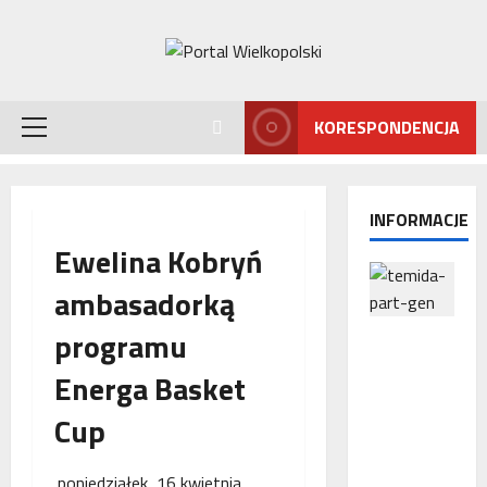
Przejdź
do
treści
KORESPONDENCJA
Menu
główne
INFORMACJE
Ewelina Kobryń
ambasadorką
programu
Interwencj
a
Energa Basket
Rzecznika
MŚP po
Cup
błędnym
naliczeniu
poniedziałek, 16 kwietnia
odsetek.