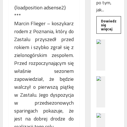
po tym,
{loadposition adsense2}
jak...
***
Dowiedz
Marcin Flieger – koszykarz
się
Dowied
więcej
rodem z Poznania, który do
się
więcej
Zastalu przyszedł przed
o
B
Interwe
rokiem i szybko zgrał się z
e
Rzeczni
MŚP
zielonogórskim zespołem.
z
po
błędny
p
Przed rozpoczynającym się
nalicze
o
odsetek
właśnie sezonem
WSA
ś
uchylił
zapowiedział, że będzie
N
r
decyzję
fiskusa
F
e
walczył o pierwszą piątkę
Z
d
w Zastalu. Jego dyspozycja
z
n
w przedsezonowych
a
i
sparingach pokazuje, że
c
e
P
h
p
jest na dobrej drodze do
o
ę
o
realizacji tego celu.