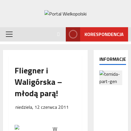
Przejdź
do
treści
KORESPONDENCJA
Menu
główne
INFORMACJE
Fliegner i
Waligórska –
młodą parą!
Interwencj
a
Rzecznika
niedziela, 12 czerwca 2011
MŚP po
błędnym
naliczeniu
W
odsetek.