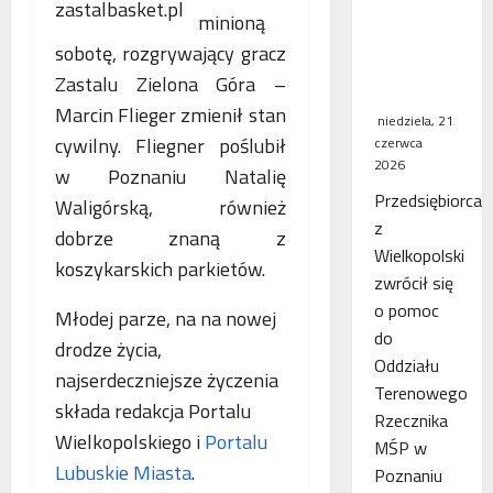
WSA
minioną
uchylił
sobotę, rozgrywający gracz
decyzję
Zastalu Zielona Góra –
fiskusa
Marcin Flieger zmienił stan
niedziela, 21
cywilny. Fliegner poślubił
czerwca
2026
w Poznaniu Natalię
Przedsiębiorca
Waligórską, również
z
dobrze znaną z
Wielkopolski
koszykarskich parkietów.
zwrócił się
o pomoc
Młodej parze, na na nowej
do
drodze życia,
Oddziału
najserdeczniejsze życzenia
Terenowego
składa redakcja Portalu
Rzecznika
Wielkopolskiego i
Portalu
MŚP w
Lubuskie Miasta
.
Poznaniu