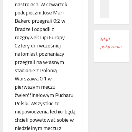
z
c
ł
nastrojach. W czwartek
n
a
ą
podopieczni Jose Mari
a
m
c
Bakero przegrali 0:2 w
ń
i
z
o
e
Bradze i odpadli z
e
d
s
n
rozgrywek Ligi Europy.
Błąd
k
z
i
Cztery dni wcześniej
połączenia.
r
k
a
natomiast poznaniacy
y
a
k
w
n
o
przegrali na własnym
a
k
l
stadionie z Polonią
s
i
e
Warszawa 0:1 w
w
r
j
o
pierwszym meczu
e
o
j
g
w
ćwierćfinałowym Pucharu
e
i
e
Polski. Wszystkie te
m
o
w
niepowodzenia lechici będą
r
n
E
o
u
chcieli powetować sobie w
u
c
d
r
niedzielnym meczu z
z
o