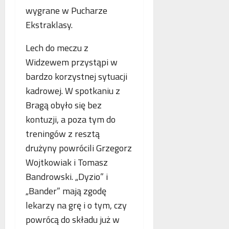
p
wygrane w Pucharze
r
Ekstraklasy.
a
c
Lech do meczu z
ę
Widzewem przystąpi w
bardzo korzystnej sytuacji
kadrowej. W spotkaniu z
Bragą obyło się bez
kontuzji, a poza tym do
treningów z resztą
drużyny powrócili Grzegorz
Wojtkowiak i Tomasz
Bandrowski. „Dyzio” i
„Bander” mają zgodę
lekarzy na grę i o tym, czy
powrócą do składu już w