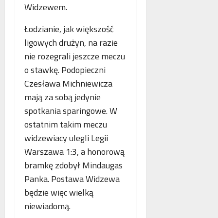
o
Widzewem.
n
s
p
e
k
i
Łodzianie, jak większość
o
o
e
b
ligowych drużyn, na razie
r
.
l
z
P
nie rozegrali jeszcze meczu
i
y
o
o stawkę. Podopieczni
c
s
l
Czesława Michniewicza
z
t
s
e
a
mają za sobą jedynie
k
w
n
a
spotkania sparingowe. W
n
i
,
ostatnim takim meczu
o
a
N
widzewiacy ulegli Legii
w
z
i
e
b
e
Warszawa 1:3, a honorową
j
e
m
bramkę zdobył Mindaugas
a
z
c
Panka. Postawa Widzewa
n
p
y
t
będzie więc wielką
ł
i
o
a
F
niewiadomą.
l
t
r