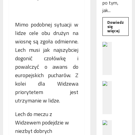
po tym,
jak...
Dowiedz
Mimo podobnej sytuacji w
się
Dowied
więcej
lidze cele obu drużyn na
się
więcej
wiosnę są zgoła odmienne.
o
B
Interwe
Lech musi jak najszybciej
e
Rzeczni
MŚP
dogonić czołówkę i
z
po
błędny
p
powalczyć o awans do
nalicze
o
odsetek
europejskich pucharów. Z
WSA
ś
uchylił
kolei dla Widzewa
N
r
decyzję
fiskusa
F
e
priorytetem jest
Z
d
utrzymanie w lidze.
z
n
a
i
Lech do meczu z
c
e
Widzewem podejdzie w
P
h
p
o
niezbyt dobrych
ę
o