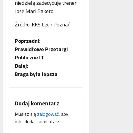
niedzielę zadecyduje trener
Jose Mari Bakero.
Źródło: KKS Lech Poznań
Z
Poprzedni:
Prawidłowe Przetargi
o
Publiczne IT
b
Dalej:
Braga była lepsza
a
c
z
Dodaj komentarz
Musisz się
zalogować
, aby
w
móc dodać komentarz.
p