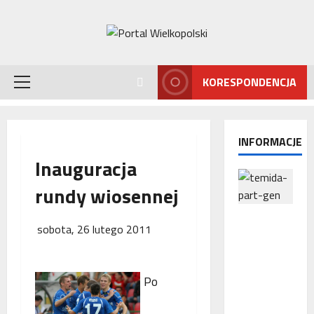
Przejdź
do
treści
KORESPONDENCJA
Menu
główne
INFORMACJE
Inauguracja
rundy wiosennej
Interwencj
sobota, 26 lutego 2011
a
Rzecznika
MŚP po
Po
błędnym
naliczeniu
odsetek.