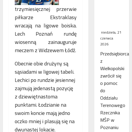
WSA
trzymiesięcznej przerwie
uchylił
piłkarze Ekstraklasy
decyzję
fiskusa
wracają na ligowe boiska.
niedziela, 21
Lech Poznań rundę
czerwca
wiosenną zainauguruje
2026
meczem z Widzewem Łódź.
Przedsiębiorca
z
Obecnie obie drużyny są
Wielkopolski
sąsiadami w ligowej tabeli.
zwrócił się
Lechici po rundzie jesiennej
o pomoc
zajmują jedenastą pozycję
do
z dziewiętnastoma
Oddziału
punktami. Łodzianie na
Terenowego
Rzecznika
swoim koncie mają jedno
MŚP w
oczko mniej i plasują się na
Poznaniu
dwunastej lokacie.