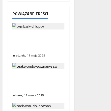
i
POWIĄZANE TREŚCI
s
y
Finał wojewódzki
Pucharu Tymbarku w
Środzie Wielkopolskiej
niedziela, 11 maja 2025
Puchar Polski Taekwondo
– jedenaście medali dla
zawodników z Poznania
wtorek, 11 marca 2025