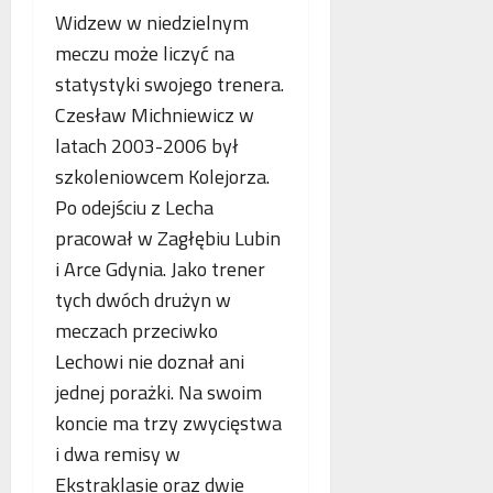
o
n
a
Widzew w niedzielnym
g
e
n
meczu może liczyć na
i
j
c
statystyki swojego trenera.
i
m
j
k
a
Czesław Michniewicz w
a
r
m
s
latach 2003-2006 był
y
m
t
szkoleniowcem Kolejorza.
m
o
a
Po odejściu z Lecha
i
g
w
n
r
i
pracował w Zagłębiu Lubin
a
a
a
i Arce Gdynia. Jako trener
l
f
j
tych dwóch drużyn w
n
i
ą
e
meczach przeciwko
i
n
j
a
Lechowi nie doznał ani
w
jednej porażki. Na swoim
s
koncie ma trzy zwycięstwa
p
i dwa remisy w
ó
ł
Ekstraklasie oraz dwie