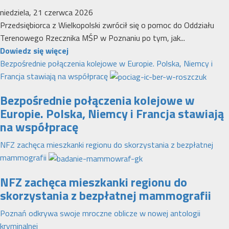
niedziela, 21 czerwca 2026
Przedsiębiorca z Wielkopolski zwrócił się o pomoc do Oddziału
Terenowego Rzecznika MŚP w Poznaniu po tym, jak...
Dowiedz
Dowiedz się więcej
się
Bezpośrednie połączenia kolejowe w Europie. Polska, Niemcy i
więcej
Francja stawiają na współpracę
o
Bezpośrednie połączenia kolejowe w
Interwencja
Europie. Polska, Niemcy i Francja stawiają
Rzecznika
na współpracę
MŚP
po
NFZ zachęca mieszkanki regionu do skorzystania z bezpłatnej
błędnym
mammografii
naliczeniu
odsetek.
NFZ zachęca mieszkanki regionu do
WSA
skorzystania z bezpłatnej mammografii
uchylił
Poznań odkrywa swoje mroczne oblicze w nowej antologii
decyzję
kryminalnej
fiskusa