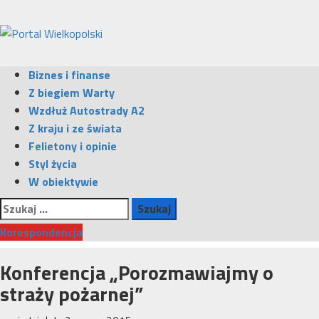
Przejdź
do
treści
Menu
Biznes i finanse
główne
Z biegiem Warty
Wzdłuż Autostrady A2
Z kraju i ze świata
Felietony i opinie
Styl życia
W obiektywie
Szukaj:
Korespondencja
Konferencja „Porozmawiajmy o
straży pożarnej”