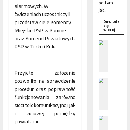
po tym,
alarmowych. W
jak...
ćwiczeniach uczestniczyli
przedstawiciele Komendy
Dowiedz
się
Dowied
Miejskie PSP w Koninie
więcej
się
więcej
oraz Komend Powiatowych
o
B
Interwe
PSP w Turku i Kole.
e
Rzeczni
MŚP
z
po
błędny
p
nalicze
o
odsetek
Przyjęte założenie
WSA
ś
uchylił
pozwoliło na sprawdzenie
N
r
decyzję
fiskusa
F
e
procedur oraz poprawność
Z
d
funkcjonowania zarówno
z
n
sieci telekomunikacyjnej jak
a
i
i radiowej pomiędzy
c
e
P
h
p
powiatami.
o
ę
o