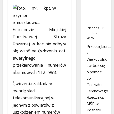
WSA
W
uchylił
decyzję
fiskusa
niedziela, 21
Komendzie Miejskiej
czerwca
Państwowej Straży
2026
Pożarnej w Koninie odbyły
Przedsiębiorca
się wspólne ćwiczenia dot.
z
awaryjnego
Wielkopolski
przekierowania numerów
zwrócił się
alarmowych 112 i 998.
o pomoc
do
Ćwiczenia zakładały
Oddziału
awarię sieci
Terenowego
Rzecznika
telekomunikacyjnej w
MŚP w
jednym z powiatów z
Poznaniu
uszkodzeniem numerów