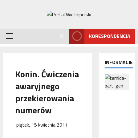
Przejdź
do
treści
KORESPONDENCJA
Menu
główne
INFORMACJE
Konin. Ćwiczenia
awaryjnego
przekierowania
Interwencj
a
numerów
Rzecznika
MŚP po
błędnym
piątek, 15 kwietnia 2011
naliczeniu
odsetek.