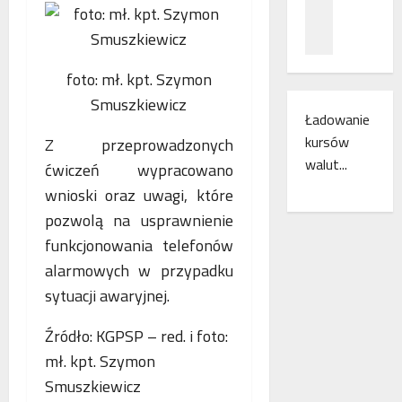
z
c
ł
n
a
ą
a
m
c
ń
i
z
foto: mł. kpt. Szymon
o
e
e
Smuszkiewicz
d
s
n
Ładowanie
k
z
i
kursów
Z przeprowadzonych
r
k
a
y
walut...
a
k
ćwiczeń wypracowano
w
n
o
wnioski oraz uwagi, które
a
k
l
pozwolą na usprawnienie
s
i
e
w
funkcjonowania telefonów
r
j
o
e
o
alarmowych w przypadku
j
g
w
sytuacji awaryjnej.
e
i
e
m
o
w
Źródło: KGPSP – red. i foto:
r
n
E
mł. kpt. Szymon
o
u
u
c
d
r
Smuszkiewicz
z
o