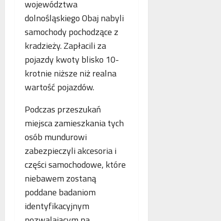
województwa
o
n
a
g
dolnośląskiego Obaj nabyli
e
n
i
j
c
samochody pochodzące z
i
m
j
kradzieży. Zapłacili za
k
a
a
pojazdy kwoty blisko 10-
r
m
s
y
m
krotnie niższe niż realna
t
m
o
a
wartość pojazdów.
i
g
w
n
r
i
Podczas przeszukań
a
a
a
miejsca zamieszkania tych
l
f
j
n
osób mundurowi
i
ą
e
i
n
zabezpieczyli akcesoria i
j
a
części samochodowe, które
w
niebawem zostaną
s
poddane badaniom
p
ó
identyfikacyjnym
ł
pozwalającym na