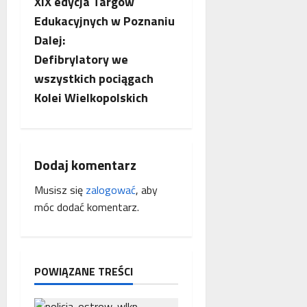
XIX edycja Targów
o
Edukacyjnych w Poznaniu
b
Dalej:
Defibrylatory we
a
wszystkich pociągach
c
Kolei Wielkopolskich
z
w
Dodaj komentarz
p
Musisz się
zalogować
, aby
móc dodać komentarz.
i
s
y
POWIĄZANE TREŚCI