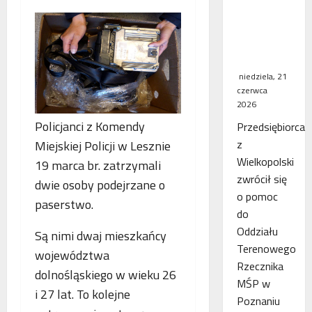
WSA
uchylił
decyzję
fiskusa
niedziela, 21
czerwca
2026
Policjanci z Komendy
Przedsiębiorca
z
Miejskiej Policji w Lesznie
Wielkopolski
19 marca br. zatrzymali
zwrócił się
dwie osoby podejrzane o
o pomoc
paserstwo.
do
Oddziału
Są nimi dwaj mieszkańcy
Terenowego
województwa
Rzecznika
dolnośląskiego w wieku 26
MŚP w
i 27 lat. To kolejne
Poznaniu