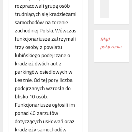
z
c
ł
rozpracowali grupę osób
n
a
ą
trudniących się kradzieżami
a
m
c
ń
i
samochodów na terenie
z
o
e
e
zachodniej Polski. Wówczas
d
s
n
funkcjonariusze zatrzymali
Błąd
k
z
i
połączenia.
trzy osoby z powiatu
r
k
a
y
a
k
lubińskiego podejrzane o
w
n
o
kradzież dwóch aut z
a
k
l
parkingów osiedlowych w
s
i
e
w
Lesznie. Od tej pory liczba
r
j
o
e
o
podejrzanych wzrosła do
j
g
w
blisko 10 osób.
e
i
e
Funkcjonariusze ogłosili im
m
o
w
r
n
ponad 40 zarzutów
E
o
u
u
dotyczących usiłowań oraz
c
d
r
kradzieży samochodów
z
o