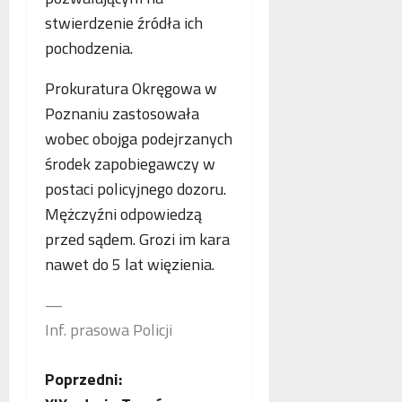
p
stwierdzenie źródła ich
r
a
pochodzenia.
c
ę
Prokuratura Okręgowa w
Poznaniu zastosowała
wobec obojga podejrzanych
środek zapobiegawczy w
postaci policyjnego dozoru.
Mężczyźni odpowiedzą
przed sądem. Grozi im kara
nawet do 5 lat więzienia.
—
Inf. prasowa Policji
Z
Poprzedni: