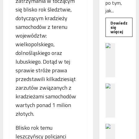
zatrzymania w toczącym
po tym,
się blisko rok śledztwie,
jak...
dotyczącym kradzieży
Dowiedz
samochodów z terenu
się
Dowied
więcej
województw:
się
więcej
wielkopolskiego,
o
B
Interwe
dolnośląskiego oraz
e
Rzeczni
MŚP
z
lubuskiego. Dotąd w tej
po
błędny
p
sprawie stróże prawa
nalicze
o
odsetek
przedstawili kilkadziesiąt
WSA
ś
uchylił
N
zarzutów związanych z
r
decyzję
fiskusa
F
e
kradzieżami samochodów
Z
d
wartych ponad 1 milion
z
n
złotych.
a
i
c
e
P
Blisko rok temu
h
p
o
ę
o
leszczyńscy policjanci