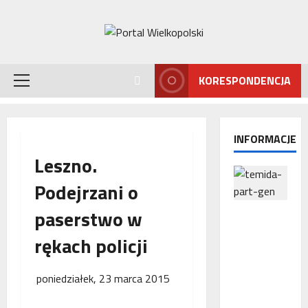
Przejdź
do
treści
KORESPONDENCJA
Menu
główne
INFORMACJE
Leszno.
Podejrzani o
paserstwo w
Interwencj
a
rękach policji
Rzecznika
MŚP po
błędnym
poniedziałek, 23 marca 2015
naliczeniu
odsetek.