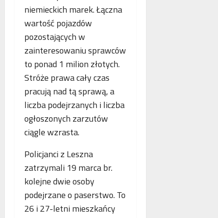
o
niemieckich marek. Łączna
n
s
p
e
k
i
wartość pojazdów
o
o
e
pozostających w
b
r
.
zainteresowaniu sprawców
l
z
P
i
to ponad 1 milion złotych.
y
o
c
s
l
Stróże prawa cały czas
z
t
s
pracują nad tą sprawą, a
e
a
k
liczba podejrzanych i liczba
w
n
a
n
i
ogłoszonych zarzutów
,
o
a
N
ciągle wzrasta.
w
z
i
e
b
e
Policjanci z Leszna
j
e
m
zatrzymali 19 marca br.
a
z
c
kolejne dwie osoby
n
p
y
t
ł
i
podejrzane o paserstwo. To
o
a
F
26 i 27-letni mieszkańcy
l
t
r