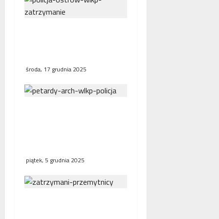
Tymczasowy areszt dla
51-latka grożącego
policjantom
środa, 17 grudnia 2025
Mężczyzna sparaliżował
ruch pociągów. Wcześniej
przy linii kolejowej
odpalił petardy
piątek, 5 grudnia 2025
Służby graniczne
zatrzymały