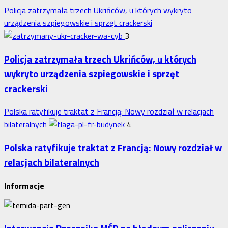
Policja zatrzymała trzech Ukrińców, u których wykryto
urządzenia szpiegowskie i sprzęt crackerski
3
Policja zatrzymała trzech Ukrińców, u których
wykryto urządzenia szpiegowskie i sprzęt
crackerski
Polska ratyfikuje traktat z Francją: Nowy rozdział w relacjach
bilateralnych
4
Polska ratyfikuje traktat z Francją: Nowy rozdział w
relacjach bilateralnych
Informacje