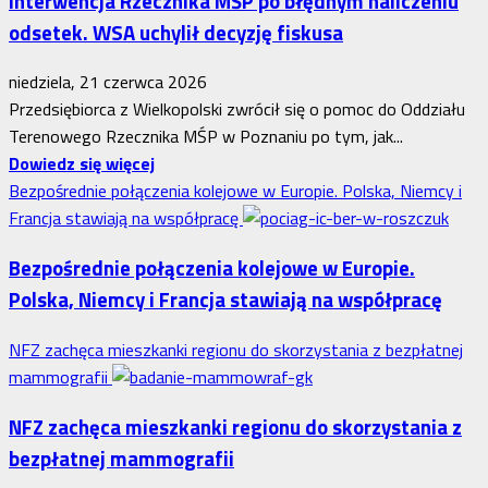
Interwencja Rzecznika MŚP po błędnym naliczeniu
odsetek. WSA uchylił decyzję fiskusa
niedziela, 21 czerwca 2026
Przedsiębiorca z Wielkopolski zwrócił się o pomoc do Oddziału
Terenowego Rzecznika MŚP w Poznaniu po tym, jak...
Dowiedz
Dowiedz się więcej
się
Bezpośrednie połączenia kolejowe w Europie. Polska, Niemcy i
więcej
Francja stawiają na współpracę
o
Bezpośrednie połączenia kolejowe w Europie.
Interwencja
Polska, Niemcy i Francja stawiają na współpracę
Rzecznika
MŚP
NFZ zachęca mieszkanki regionu do skorzystania z bezpłatnej
po
mammografii
błędnym
naliczeniu
NFZ zachęca mieszkanki regionu do skorzystania z
odsetek.
bezpłatnej mammografii
WSA