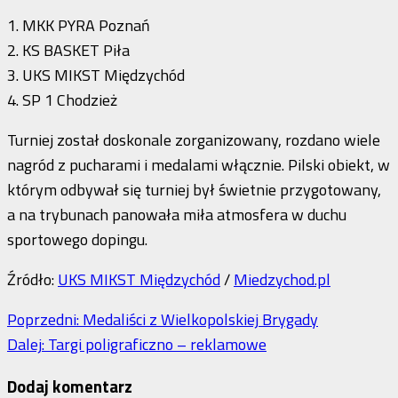
1. MKK PYRA Poznań
2. KS BASKET Piła
3. UKS MIKST Międzychód
4. SP 1 Chodzież
Turniej został doskonale zorganizowany, rozdano wiele
nagród z pucharami i medalami włącznie. Pilski obiekt, w
którym odbywał się turniej był świetnie przygotowany,
a na trybunach panowała miła atmosfera w duchu
sportowego dopingu.
Źródło:
UKS MIKST Międzychód
/
Miedzychod.pl
Zobacz
Poprzedni:
Medaliści z Wielkopolskiej Brygady
Dalej:
Targi poligraficzno – reklamowe
wpisy
Dodaj komentarz