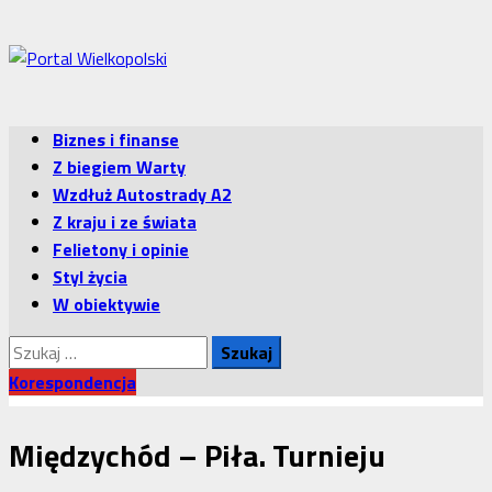
Przejdź
do
treści
Menu
Biznes i finanse
główne
Z biegiem Warty
Wzdłuż Autostrady A2
Z kraju i ze świata
Felietony i opinie
Styl życia
W obiektywie
Szukaj:
Korespondencja
Międzychód – Piła. Turnieju