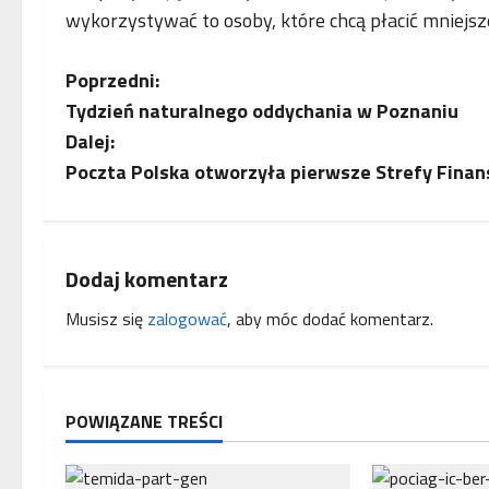
wykorzystywać to osoby, które chcą płacić mniejs
Z
Poprzedni:
Tydzień naturalnego oddychania w Poznaniu
o
Dalej:
b
Poczta Polska otworzyła pierwsze Strefy Fina
a
c
Dodaj komentarz
z
Musisz się
zalogować
, aby móc dodać komentarz.
w
p
POWIĄZANE TREŚCI
i