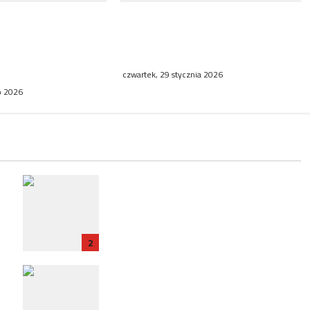
 połączenia
NFZ zachęca mieszkanki regionu
uropie. Polska,
do skorzystania z bezpłatnej
cja stawiają na
mammografii
czwartek, 29 stycznia 2026
go 2026
RP
Zatrzymanie ambasadora RP we
e
Francji w związku ze śledztwem
dotyczącym Collegium Humanum
2
Polska ratyfikuje traktat z
Francją: Nowy rozdział w
t