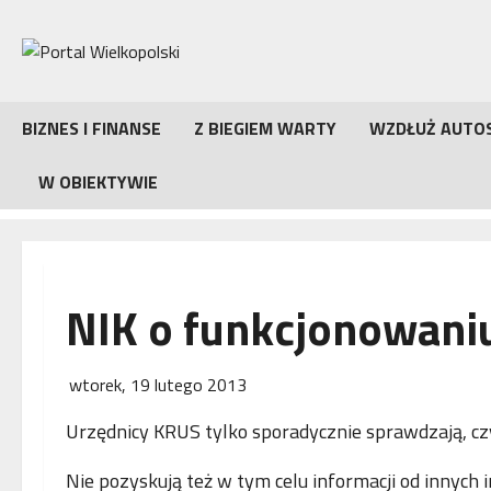
Przejdź
do
treści
BIZNES I FINANSE
Z BIEGIEM WARTY
WZDŁUŻ AUTO
W OBIEKTYWIE
NIK o funkcjonowani
wtorek, 19 lutego 2013
Urzędnicy KRUS tylko sporadycznie sprawdzają, czy
Nie pozyskują też w tym celu informacji od innych i