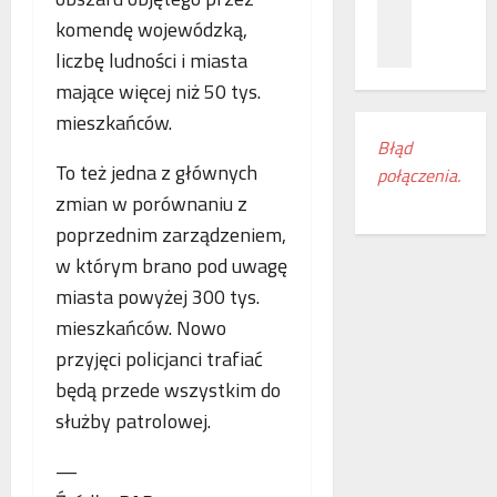
z
c
ł
komendę wojewódzką,
n
a
ą
a
m
liczbę ludności i miasta
c
ń
i
z
mające więcej niż 50 tys.
o
e
e
mieszkańców.
d
s
n
Błąd
k
z
i
To też jedna z głównych
połączenia.
r
k
a
zmian w porównaniu z
y
a
k
w
n
o
poprzednim zarządzeniem,
a
k
l
w którym brano pod uwagę
s
i
e
miasta powyżej 300 tys.
w
r
j
o
mieszkańców. Nowo
e
o
j
g
w
przyjęci policjanci trafiać
e
i
e
będą przede wszystkim do
m
o
w
służby patrolowej.
r
n
E
o
u
u
—
c
d
r
z
o