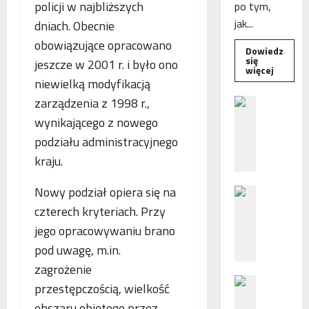
policji w najbliższych
po tym,
jak...
dniach. Obecnie
obowiązujące opracowano
Dowiedz
się
jeszcze w 2001 r. i było ono
Dowied
więcej
się
niewielką modyfikacją
więcej
o
zarządzenia z 1998 r.,
B
Interwe
e
Rzeczni
wynikającego z nowego
MŚP
z
po
podziału administracyjnego
błędny
p
nalicze
kraju.
o
odsetek
WSA
ś
uchylił
Nowy podział opiera się na
N
r
decyzję
fiskusa
F
e
czterech kryteriach. Przy
Z
d
jego opracowywaniu brano
z
n
pod uwagę, m.in.
a
i
zagrożenie
c
e
P
h
p
przestępczością, wielkość
o
ę
o
obszaru objętego przez