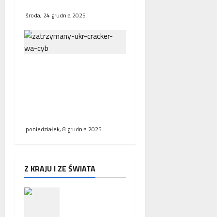
Humanum
p
r
środa, 24 grudnia 2025
a
c
ę
Policja zatrzymała trzech
Ukrińców, u których
wykryto urządzenia
szpiegowskie i sprzęt
crackerski
poniedziałek, 8 grudnia 2025
Z KRAJU I ZE ŚWIATA
Zakończeni
e misji
ambasador