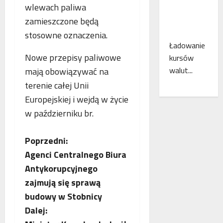
z
c
ł
wlewach paliwa
n
a
ą
zamieszczone będą
a
m
c
stosowne oznaczenia.
ń
i
z
Ładowanie
o
e
e
Nowe przepisy paliwowe
d
kursów
s
n
k
z
i
walut...
mają obowiązywać na
r
k
a
terenie całej Unii
y
a
k
Europejskiej i wejdą w życie
w
n
o
a
w październiku br.
k
l
s
i
e
w
r
j
Z
Poprzedni:
o
e
o
Agenci Centralnego Biura
j
g
o
w
e
i
Antykorupcyjnego
e
b
m
o
w
zajmują się sprawą
r
n
E
a
budowy w Stobnicy
o
u
u
Dalej:
c
d
c
r
z
o