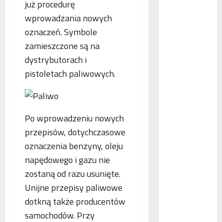
już procedurę
po tym,
jak...
wprowadzania nowych
oznaczeń. Symbole
Dowiedz
się
zamieszczone są na
Dowied
więcej
się
dystrybutorach i
więcej
o
pistoletach paliwowych.
B
Interwe
e
Rzeczni
MŚP
z
po
błędny
p
nalicze
o
Po wprowadzeniu nowych
odsetek
WSA
ś
przepisów, dotychczasowe
uchylił
N
r
decyzję
oznaczenia benzyny, oleju
fiskusa
F
e
napędowego i gazu nie
Z
d
z
n
zostaną od razu usunięte.
a
i
Unijne przepisy paliwowe
c
e
dotkną także producentów
P
h
p
o
ę
samochodów. Przy
o