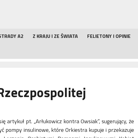
STRADY A2
Z KRAJU I ZE ŚWIATA
FELIETONY I OPINIE
Rzeczpospolitej
się artykuł pt. „Arłukowicz kontra Owsiak”, sugerujący, że
yć pompy insulinowe, które Orkiestra kupuje i przekazuje