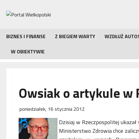
Przejdź
do
treści
BIZNES I FINANSE
Z BIEGIEM WARTY
WZDŁUŻ AUTO
W OBIEKTYWIE
Owsiak o artykule w 
poniedziałek, 16 stycznia 2012
Dzisiaj w Rzeczpospolitej ukazał 
Ministerstwo Zdrowia chce zalicz