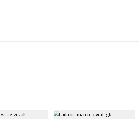
 połączenia
NFZ zachęca mieszkanki regionu
uropie. Polska,
do skorzystania z bezpłatnej