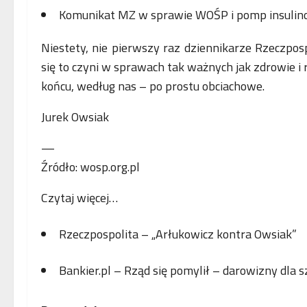
Komunikat MZ w sprawie WOŚP i pomp insuli
Niestety, nie pierwszy raz dziennikarze Rzeczpos
się to czyni w sprawach tak ważnych jak zdrowie i r
końcu, według nas – po prostu obciachowe.
Jurek Owsiak
—
Źródło: wosp.org.pl
Czytaj więcej…
Rzeczpospolita – „Arłukowicz kontra Owsiak”
Bankier.pl – Rząd się pomylił – darowizny dla s