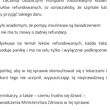
 Leczenia Osobistymi Pompami Insulinowymi Kobiet
kułów refundowanych, co oznaczałoby, że szpitale lub
 przyjąć takiego daru.
 było wiadomym, że pompy insulinowe są świadczeniem
ie ma tu mowy o żadnej refundacji.
dyskusja na temat leków refundowanych, każda taka
uje panikę i ma na celu tylko i wyłącznie podkręcenie
litej, aby w tej sprawie skonsultował się z lekarzami i
karz tego nie uczynił, wypuszczając tę nieprawdziwą i
nnikarzy, a także – czemu trudno się dziwić –
świadczenia Ministerstwa Zdrowia w tej sprawie.