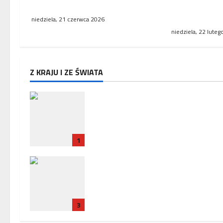
WSA uchylił decyzję fiskusa
Niemcy i Fran
współpracę
niedziela, 21 czerwca 2026
niedziela, 22 lute
Z KRAJU I ZE ŚWIATA
Zakończenie misji ambasadora 
w Paryżu – uroczyste pożegnani
w Ambasadzie Polskiej
1
Policja zatrzymała trzech
Ukrińców, u których wykryto
urządzenia szpiegowskie i sprzę
crackerski
3