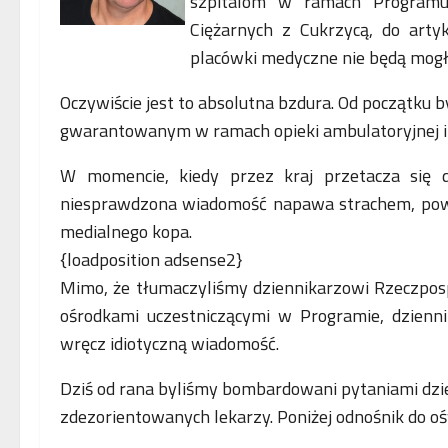
szpitalom w ramach Programu
Ciężarnych z Cukrzycą, do arty
placówki medyczne nie będą mogły
Oczywiście jest to absolutna bzdura. Od początku
gwarantowanym w ramach opieki ambulatoryjnej i n
W momencie, kiedy przez kraj przetacza się 
niesprawdzona wiadomość napawa strachem, powod
medialnego kopa.
{loadposition adsense2}
Mimo, że tłumaczyliśmy dziennikarzowi Rzeczpospo
ośrodkami uczestniczącymi w Programie, dzienni
wręcz idiotyczną wiadomość.
Dziś od rana byliśmy bombardowani pytaniami dzie
zdezorientowanych lekarzy. Poniżej odnośnik do o