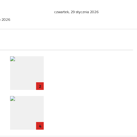
cja stawiają na
mammografii
czwartek, 29 stycznia 2026
go 2026
RP
Zatrzymanie ambasadora RP we
e
Francji w związku ze śledztwem
dotyczącym Collegium Humanum
2
Polska ratyfikuje traktat z
Francją: Nowy rozdział w
t
relacjach bilateralnych
4