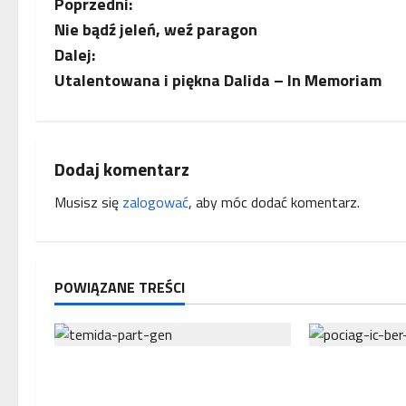
Z
Poprzedni:
Nie bądź jeleń, weź paragon
o
Dalej:
b
Utalentowana i piękna Dalida – In Memoriam
a
c
Dodaj komentarz
z
Musisz się
zalogować
, aby móc dodać komentarz.
w
p
POWIĄZANE TREŚCI
i
s
Interwencja Rzecznika MŚP po
Bezpośrednie
y
błędnym naliczeniu odsetek.
kolejowe w E