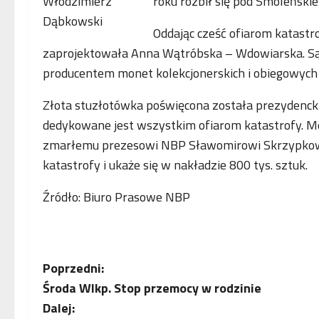
roku rozbił się pod Smoleński
Oddając cześć ofiarom katast
zaprojektowała Anna Wątróbska – Wdowiarska. Są 
producentem monet kolekcjonerskich i obiegowych 
Złota stuzłotówka poświęcona została prezydenckie
dedykowane jest wszystkim ofiarom katastrofy. Mo
zmarłemu prezesowi NBP Sławomirowi Skrzypkowi. 
katastrofy i ukaże się w nakładzie 800 tys. sztuk.
Źródło: Biuro Prasowe NBP
Z
Poprzedni:
Środa Wlkp. Stop przemocy w rodzinie
o
Dalej: