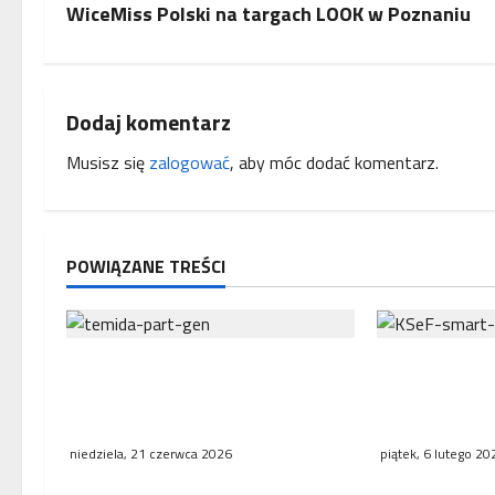
b
WiceMiss Polski na targach LOOK w Poznaniu
a
c
Dodaj komentarz
z
Musisz się
zalogować
, aby móc dodać komentarz.
w
p
POWIĄZANE TREŚCI
i
s
Interwencja Rzecznika MŚP po
Czy najwięks
y
błędnym naliczeniu odsetek.
podatkowego 
WSA uchylił decyzję fiskusa
faktycznie is
niedziela, 21 czerwca 2026
piątek, 6 lutego 20