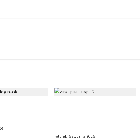
zy błąd systemu
Nowe zasady naliczania stażu
ostatnich lat
pracy. ZUS uruchamia wnioski o
tnieje?
zaświadczenia dla
pracodawców
26
wtorek, 6 stycznia 2026