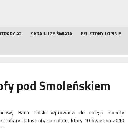
STRADY A2
Z KRAJU I ZE ŚWIATA
FELIETONY I OPINIE
rofy pod Smoleńskiem
rodowy Bank Polski wprowadzi do obiegu monety
nić ofiary katastrofy samolotu, który 10 kwietnia 2010