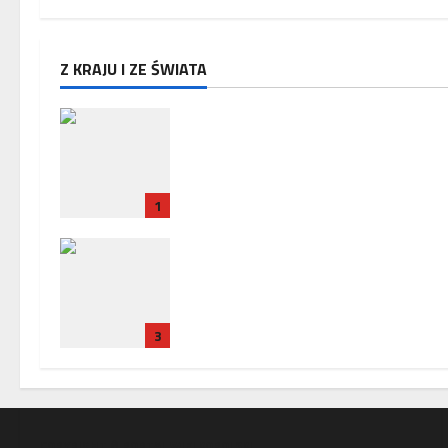
Z KRAJU I ZE ŚWIATA
Zakończenie misji ambasadora 
w Paryżu – uroczyste pożegnani
w Ambasadzie Polskiej
1
Policja zatrzymała trzech
Ukrińców, u których wykryto
urządzenia szpiegowskie i sprzę
crackerski
3
COPYRIGHT © PORTAL WIELKOPOLSKI