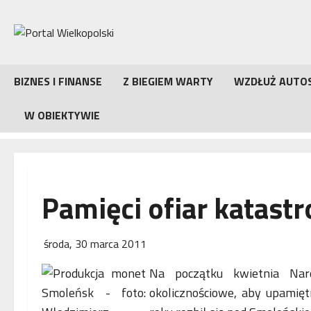
Przejdź
do
treści
BIZNES I FINANSE
Z BIEGIEM WARTY
WZDŁUŻ AUTO
W OBIEKTYWIE
Pamięci ofiar katast
środa, 30 marca 2011
Na początku kwietnia Na
okolicznościowe, aby upamięt