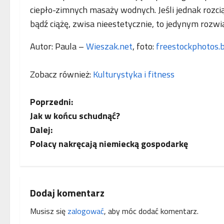
ciepło-zimnych masaży wodnych. Jeśli jednak rozc
bądź ciążę, zwisa nieestetycznie, to jedynym rozwi
Autor: Paula –
Wieszak.net
, foto:
freestockphotos.b
Zobacz również:
Kulturystyka i fitness
Z
Poprzedni:
Jak w końcu schudnąć?
o
Dalej:
b
Polacy nakręcają niemiecką gospodarkę
a
c
Dodaj komentarz
z
Musisz się
zalogować
, aby móc dodać komentarz.