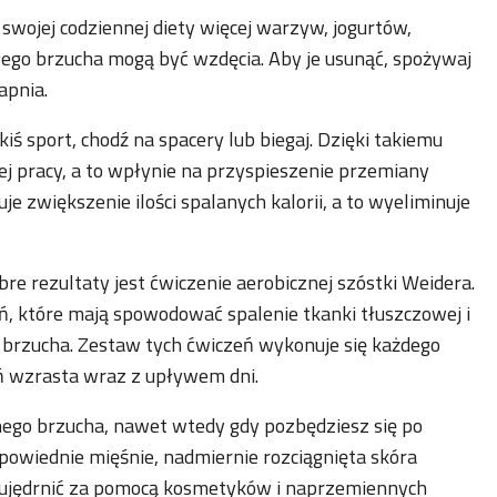
o swojej codziennej diety więcej warzyw, jogurtów,
łego brzucha mogą być wzdęcia. Aby je usunąć, spożywaj
apnia.
kiś sport, chodź na spacery lub biegaj. Dzięki takiemu
j pracy, a to wpłynie na przyspieszenie przemiany
e zwiększenie ilości spalanych kalorii, a to wyeliminuje
re rezultaty jest ćwiczenie aerobicznej szóstki Weidera.
eń, które mają spowodować spalenie tkanki tłuszczowej i
brzucha. Zestaw tych ćwiczeń wykonuje się każdego
zeń wzrasta wraz z upływem dni.
aźnego brzucha, nawet wtedy gdy pozbędziesz się po
owiednie mięśnie, nadmiernie rozciągnięta skóra
 ujędrnić za pomocą kosmetyków i naprzemiennych