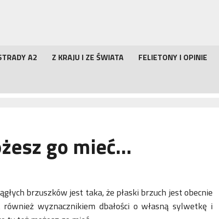
STRADY A2
Z KRAJU I ZE ŚWIATA
FELIETONY I OPINIE
ożesz go mieć…
głych brzuszków jest taka, że płaski brzuch jest obecnie
st również wyznacznikiem dbałości o własną sylwetkę i