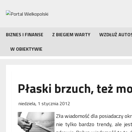
Przejdź
do
treści
BIZNES I FINANSE
Z BIEGIEM WARTY
WZDŁUŻ AUTO
W OBIEKTYWIE
Płaski brzuch, też m
niedziela, 1 stycznia 2012
Zła wiadomość dla posiadaczy okrą
nie tylko bardzo trendy, ale je