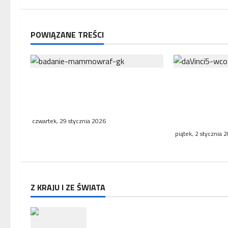
w
p
POWIĄZANE TREŚCI
i
s
NFZ zachęca mieszkanki regionu
Wielkopolski
y
do skorzystania z bezpłatnej
Onkologii ja
mammografii
publiczna pl
wdraża robot
czwartek, 29 stycznia 2026
piątek, 2 stycznia 
Z KRAJU I ZE ŚWIATA
Zakończenie misji ambasadora 