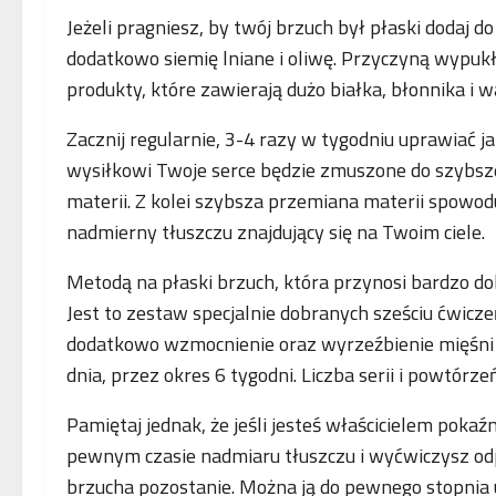
Jeżeli pragniesz, by twój brzuch był płaski dodaj d
dodatkowo siemię lniane i oliwę. Przyczyną wypuk
produkty, które zawierają dużo białka, błonnika i w
Zacznij regularnie, 3-4 razy w tygodniu uprawiać ja
wysiłkowi Twoje serce będzie zmuszone do szybsze
materii. Z kolei szybsza przemiana materii spowoduj
nadmierny tłuszczu znajdujący się na Twoim ciele.
Metodą na płaski brzuch, która przynosi bardzo dob
Jest to zestaw specjalnie dobranych sześciu ćwicz
dodatkowo wzmocnienie oraz wyrzeźbienie mięśni 
dnia, przez okres 6 tygodni. Liczba serii i powtór
Pamiętaj jednak, że jeśli jesteś właścicielem pok
pewnym czasie nadmiaru tłuszczu i wyćwiczysz odp
brzucha pozostanie. Można ją do pewnego stopnia