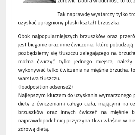
zdrowie. Dobra wiadomość to to, ż
Tak naprawdę wystarczy tylko troch
uzyskać upragniony płaski kształt brzuszka.
Obok najpopularniejszych brzuszków oraz przer
jest bieganie oraz inne ćwiczenia, które pobudzają 
pozbędziemy się tłuszczu zalegającego na brzuchu
można ćwiczyć tylko jednego miejsca, należy
wykonywać tylko ćwiczenia na mięśnie brzucha, to
warstwa tłuszczu.
{loadposition adsense2}
Najlepszym kluczem do uzyskania wymarzonego pł
diety z ćwiczeniami całego ciała, mającymi na cel
brzuszków oraz innych ćwiczeń na mięśnie b
najprawdopodobniej przyczyna tkwi właśnie w n
zdrową dietą.