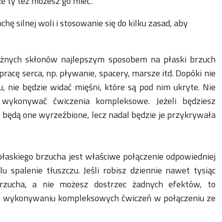
e ty też możesz go mieć.
ę silnej woli i stosowanie się do kilku zasad, aby
óżnych skłonów najlepszym sposobem na płaski brzuch
pracę serca, np. pływanie, spacery, marsze itd. Dopóki nie
, nie będzie widać mięśni, które są pod nim ukryte. Nie
 wykonywać ćwiczenia kompleksowe. Jeżeli będziesz
 będą one wyrzeźbione, lecz nadal będzie je przykrywała
askiego brzucha jest właściwe połączenie odpowiedniej
u spalenie tłuszczu. Jeśli robisz dziennie nawet tysiąc
rzucha, a nie możesz dostrzec żadnych efektów, to
ie wykonywaniu kompleksowych ćwiczeń w połączeniu ze