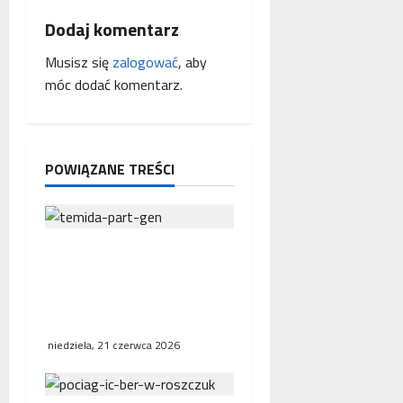
w
Dodaj komentarz
p
Musisz się
zalogować
, aby
móc dodać komentarz.
i
s
y
POWIĄZANE TREŚCI
Interwencja Rzecznika
MŚP po błędnym
naliczeniu odsetek. WSA
uchylił decyzję fiskusa
niedziela, 21 czerwca 2026