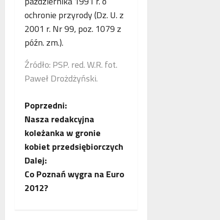
października 1991 r. o
p
ochronie przyrody (Dz. U. z
r
a
2001 r. Nr 99, poz. 1079 z
c
późn. zm.).
ę
Źródło: PSP. red. W.R. fot.
Paweł Drożdżyński.
Z
Poprzedni:
Nasza redakcyjna
o
koleżanka w gronie
b
kobiet przedsiębiorczych
Dalej:
a
Co Poznań wygra na Euro
c
2012?
z