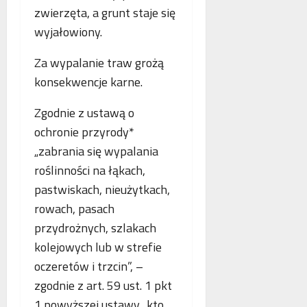
o
zwierzęta, a grunt staje się
n
s
p
e
k
wyjałowiony.
i
o
o
e
b
r
.
Za wypalanie traw grożą
l
z
P
konsekwencje karne.
i
y
o
c
s
l
Zgodnie z ustawą o
z
t
s
ochronie przyrody*
e
a
k
w
„zabrania się wypalania
n
a
n
i
,
roślinności na łąkach,
o
a
N
pastwiskach, nieużytkach,
w
z
i
rowach, pasach
e
b
e
j
e
przydrożnych, szlakach
m
a
z
c
kolejowych lub w strefie
n
p
y
oczeretów i trzcin”, –
t
ł
i
zgodnie z art. 59 ust. 1 pkt
o
a
F
l
t
r
1 powyższej ustawy „kto