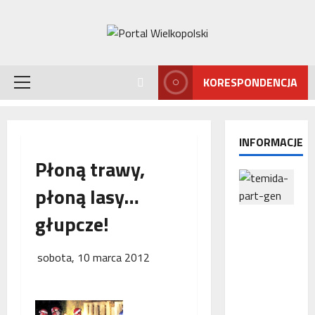
Przejdź
do
treści
KORESPONDENCJA
Menu
główne
INFORMACJE
Płoną trawy,
płoną lasy…
głupcze!
Interwencj
a
Rzecznika
sobota, 10 marca 2012
MŚP po
błędnym
naliczeniu
odsetek.