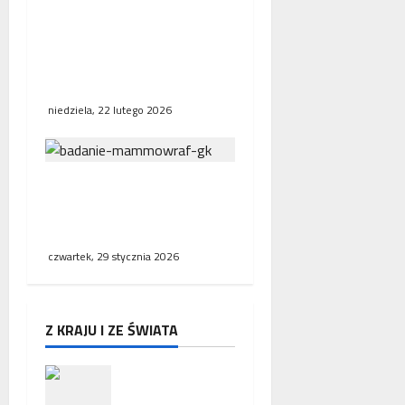
Bezpośrednie połączenia
kolejowe w Europie.
Polska, Niemcy i Francja
stawiają na współpracę
niedziela, 22 lutego 2026
NFZ zachęca mieszkanki
regionu do skorzystania z
bezpłatnej mammografii
czwartek, 29 stycznia 2026
Z KRAJU I ZE ŚWIATA
Zakończeni
e misji