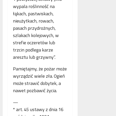
o
n
a
wypala roślinność na
g
e
n
łąkach, pastwiskach,
i
j
c
i
nieużytkach, rowach,
m
j
k
a
a
pasach przydrożnych,
r
m
s
szlakach kolejowych, w
y
m
t
strefie oczeretów lub
m
o
a
i
g
trzcin podlega karze
w
n
r
i
aresztu lub grzywny”.
a
a
a
l
f
j
Pamiętajmy, że pożar może
n
i
ą
wyrządzić wiele zła. Ogień
e
i
n
j
może strawić dobytek, a
a
w
nawet pozbawić życia.
s
p
—
ó
* art. 45 ustawy z dnia 16
ł