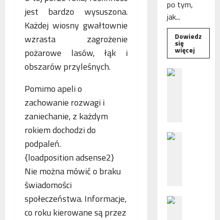
po tym,
jest bardzo wysuszona.
jak...
Każdej wiosny gwałtownie
Dowiedz
wzrasta zagrożenie
się
Dowied
więcej
pożarowe lasów, łąk i
się
więcej
obszarów przyleśnych.
o
B
Interwe
e
Rzeczni
Pomimo apeli o
MŚP
z
po
zachowanie rozwagi i
błędny
p
nalicze
zaniechanie, z każdym
o
odsetek
WSA
ś
rokiem dochodzi do
uchylił
N
r
decyzję
podpaleń.
fiskusa
F
e
{loadposition adsense2}
Z
d
z
Nie można mówić o braku
n
a
i
świadomości
c
e
społeczeństwa. Informacje,
P
h
p
co roku kierowane są przez
o
ę
o