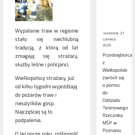
WSA
uchylił
decyzję
fiskusa
Wypalanie traw w regionie
niedziela, 21
stało się niechlubną
czerwca
2026
tradycją, z którą od lat
Przedsiębiorca
zmagają się strażacy,
z
służby leśne i policjanci.
Wielkopolski
zwrócił się
Wielkopolscy strażacy, już
o pomoc
od kilku tygodni wyjeżdżają
do
do pożarów traw i
Oddziału
nieużytków gosp.
Terenowego
Najczęściej są to
Rzecznika
podpalenia.
MŚP w
Poznaniu
O tej porze roku, roślinność