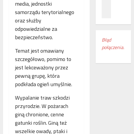
z
c
ł
media, jednostki
n
a
ą
samorządu terytorialnego
a
m
c
oraz służby
ń
i
z
o
odpowiedzialne za
e
e
d
s
n
bezpieczeństwo.
Błąd
k
z
i
połączenia.
r
k
a
Temat jest omawiany
y
a
k
szczegółowo, pomimo to
w
n
o
jest lekceważony przez
a
k
l
s
i
e
pewną grupę, która
w
r
j
podkłada ogień umyślnie.
o
e
o
j
g
w
Wypalanie traw szkodzi
e
i
e
przyrodzie. W pożarach
m
o
w
r
giną chronione, cenne
n
E
o
u
u
gatunki roślin. Giną też
c
d
r
wszelkie owady, ptaki i
z
o