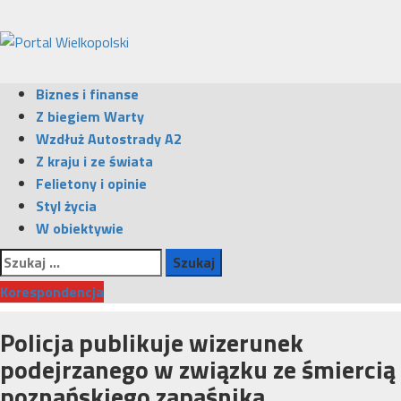
Przejdź
do
treści
Menu
Biznes i finanse
główne
Z biegiem Warty
Wzdłuż Autostrady A2
Z kraju i ze świata
Felietony i opinie
Styl życia
W obiektywie
Szukaj:
Korespondencja
Policja publikuje wizerunek
podejrzanego w związku ze śmiercią
poznańskiego zapaśnika