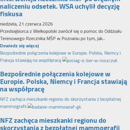
naliczeniu odsetek. WSA uchylił decyzję
fiskusa
niedziela, 21 czerwca 2026
Przedsiębiorca z Wielkopolski zwrócił się o pomoc do Oddziału
Terenowego Rzecznika MŚP w Poznaniu po tym, jak...
Dowiedz
Dowiedz się więcej
się
Bezpośrednie połączenia kolejowe w Europie. Polska, Niemcy i
więcej
Francja stawiają na współpracę
o
Bezpośrednie połączenia kolejowe w
Interwencja
Europie. Polska, Niemcy i Francja stawiają
Rzecznika
na współpracę
MŚP
po
NFZ zachęca mieszkanki regionu do skorzystania z bezpłatnej
błędnym
mammografii
naliczeniu
odsetek.
NFZ zachęca mieszkanki regionu do
WSA
skorzystania z bezpłatnej mammografii