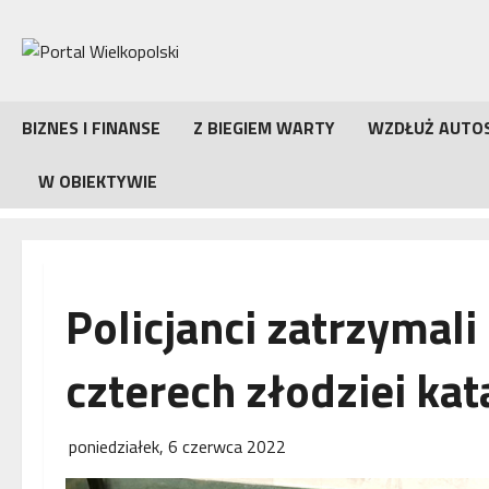
Przejdź
do
treści
BIZNES I FINANSE
Z BIEGIEM WARTY
WZDŁUŻ AUTO
W OBIEKTYWIE
Policjanci zatrzymal
czterech złodziei ka
poniedziałek, 6 czerwca 2022