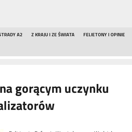
STRADY A2
Z KRAJU I ZE ŚWIATA
FELIETONY I OPINIE
i na gorącym uczynku
talizatorów