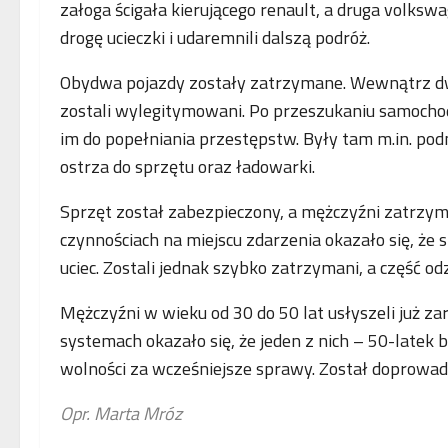
załoga ścigała kierującego renault, a druga volkswa
drogę ucieczki i udaremnili dalszą podróż.
Obydwa pojazdy zostały zatrzymane. Wewnątrz dw
zostali wylegitymowani. Po przeszukaniu samocho
im do popełniania przestępstw. Były tam m.in. po
ostrza do sprzętu oraz ładowarki.
Sprzęt został zabezpieczony, a mężczyźni zatrzyma
czynnościach na miejscu zdarzenia okazało się, że 
uciec. Zostali jednak szybko zatrzymani, a część o
Mężczyźni w wieku od 30 do 50 lat usłyszeli już z
systemach okazało się, że jeden z nich – 50-latek
wolności za wcześniejsze sprawy. Został doprowad
Opr. Marta Mróz