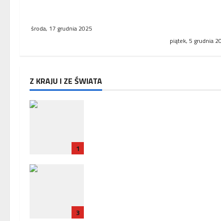
Tymczasowy areszt dla 51-
Mężczyzna sp
latka grożącego policjantom
pociągów. Wcz
kolejowej od
środa, 17 grudnia 2025
piątek, 5 grudnia 2
Z KRAJU I ZE ŚWIATA
Zakończenie misji ambasadora 
w Paryżu – uroczyste pożegnani
w Ambasadzie Polskiej
1
Policja zatrzymała trzech
Ukrińców, u których wykryto
urządzenia szpiegowskie i sprzę
crackerski
3