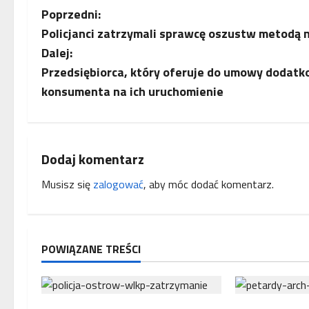
Z
Poprzedni:
Policjanci zatrzymali sprawcę oszustw metodą n
o
Dalej:
b
Przedsiębiorca, który oferuje do umowy dodatk
konsumenta na ich uruchomienie
a
c
z
Dodaj komentarz
Musisz się
zalogować
, aby móc dodać komentarz.
w
p
i
POWIĄZANE TREŚCI
s
y