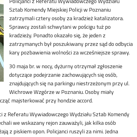
Policjanci z Referatu Wywiadowczego Wydziału
Sztab Komendy Miejskiej Policji w Poznaniu
zatrzymali cztery osoby za kradzież katalizatora.
Sprawcy zostali schwytani w pościgu tuż po
kradzieży. Ponadto okazało się, że jeden z
zatrzymanych był poszukiwany przez sąd do odbycia
kary pozbawienia wolności za wcześniejsze sprawy.
30 maja br. w nocy, dyżurny otrzymał zgłoszenie
dotyczące podejrzanie zachowujących się osób,
znajdujących się na parkingu niestrzeżonym przy ul.
Wichrowe Wzgórze w Poznaniu. Osoby miały
cząć majsterkować przy hondzie accord.
janci z Referatu Wywiadowczego Wydziału Sztab Komendy
echali we wskazany rejon zauważyli, jak kilka osób
ą z piskiem opon. Policjanci ruszyli za nimi. Jedna