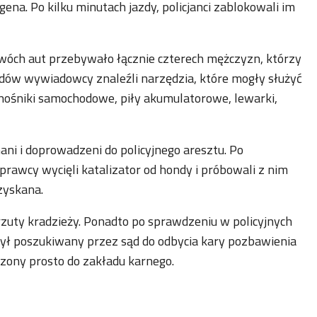
gena. Po kilku minutach jazdy, policjanci zablokowali im
óch aut przebywało łącznie czterech mężczyzn, którzy
dów wywiadowcy znaleźli narzędzia, które mogły służyć
dnośniki samochodowe, piły akumulatorowe, lewarki,
ni i doprowadzeni do policyjnego aresztu. Po
sprawcy wycięli katalizator od hondy i próbowali z nim
dzyskana.
arzuty kradzieży. Ponadto po sprawdzeniu w policyjnych
 był poszukiwany przez sąd do odbycia kary pozbawienia
zony prosto do zakładu karnego.