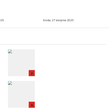
araliżował ruch
Służby graniczne zatrzymały
eśniej przy linii
organizatorów przerzutu
palił petardy
nielegalnych migrantów
025
środa, 27 sierpnia 2025
RP
Zatrzymanie ambasadora RP we
e
Francji w związku ze śledztwem
dotyczącym Collegium Humanum
2
Polska ratyfikuje traktat z
Francją: Nowy rozdział w
t
relacjach bilateralnych
4