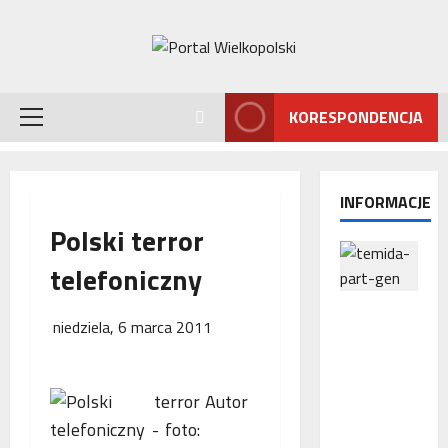
Przejdź
do
treści
KORESPONDENCJA
Menu
główne
INFORMACJE
Polski terror
telefoniczny
Interwencj
niedziela, 6 marca 2011
a
Rzecznika
MŚP po
Autor
błędnym
naliczeniu
odsetek.