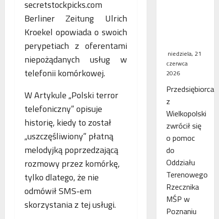
WSA
Berliner Zeitung Ulrich
uchylił
decyzję
Kroekel opowiada o swoich
fiskusa
perypetiach z oferentami
niedziela, 21
niepożądanych usług w
czerwca
telefonii komórkowej.
2026
Przedsiębiorca
W Artykule „Polski terror
z
telefoniczny” opisuje
Wielkopolski
historię, kiedy to został
zwrócił się
„uszczęśliwiony” płatną
o pomoc
melodyjką poprzedzającą
do
Oddziału
rozmowy przez komórkę,
Terenowego
tylko dlatego, że nie
Rzecznika
odmówił SMS-em
MŚP w
skorzystania z tej usługi.
Poznaniu