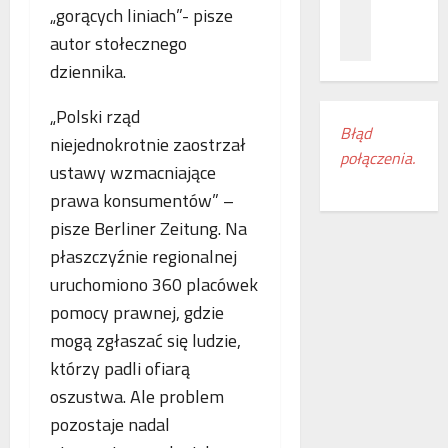
z
c
ł
„gorących liniach”- pisze
n
a
ą
autor stołecznego
a
m
c
dziennika.
ń
i
z
o
e
e
„Polski rząd
d
s
n
Błąd
k
z
i
niejednokrotnie zaostrzał
połączenia.
r
k
a
ustawy wzmacniające
y
a
k
prawa konsumentów” –
w
n
o
a
pisze Berliner Zeitung. Na
k
l
s
i
e
płaszczyźnie regionalnej
w
r
j
uruchomiono 360 placówek
o
e
o
pomocy prawnej, gdzie
j
g
w
e
i
mogą zgłaszać się ludzie,
e
m
o
w
którzy padli ofiarą
r
n
E
oszustwa. Ale problem
o
u
u
pozostaje nadal
c
d
r
z
o