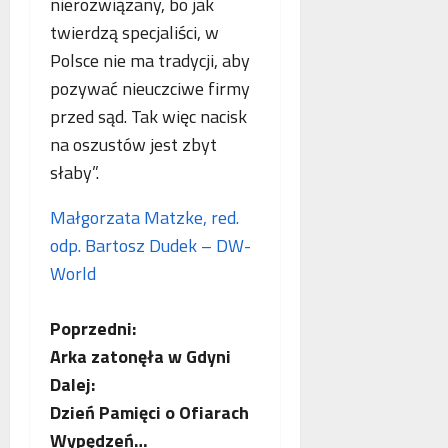
o
nierozwiązany, bo jak
n
s
p
twierdzą specjaliści, w
e
k
i
Polsce nie ma tradycji, aby
o
o
e
b
pozywać nieuczciwe firmy
r
.
l
z
P
przed sąd. Tak więc nacisk
i
y
o
na oszustów jest zbyt
c
s
l
słaby”.
z
t
s
e
a
k
Małgorzata Matzke, red.
w
n
a
n
i
odp. Bartosz Dudek – DW-
,
o
a
N
World
w
z
i
e
b
e
Z
Poprzedni:
j
e
m
a
z
c
Arka zatonęła w Gdyni
o
n
p
y
Dalej:
t
ł
i
b
Dzień Pamięci o Ofiarach
o
a
F
l
Wypędzeń…
t
r