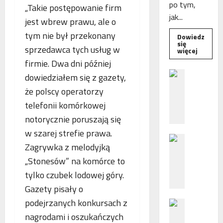
po tym,
„Takie postępowanie firm
jak...
jest wbrew prawu, ale o
tym nie był przekonany
Dowiedz
się
sprzedawca tych usług w
Dowied
więcej
się
firmie. Dwa dni później
więcej
o
B
dowiedziałem się z gazety,
Interwe
e
Rzeczni
że polscy operatorzy
MŚP
z
po
telefonii komórkowej
błędny
p
nalicze
notorycznie poruszają się
o
odsetek
WSA
ś
w szarej strefie prawa.
uchylił
N
r
decyzję
Zagrywka z melodyjką
fiskusa
F
e
„Stonesów” na komórce to
Z
d
z
n
tylko czubek lodowej góry.
a
i
Gazety pisały o
c
e
podejrzanych konkursach z
P
h
p
o
nagrodami i oszukańczych
ę
o