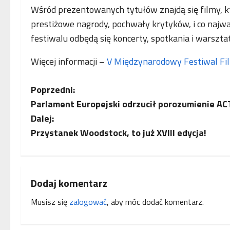
Wśród prezentowanych tytułów znajdą się filmy, 
prestiżowe nagrody, pochwały krytyków, i co najwa
festiwalu odbędą się koncerty, spotkania i warsztat
Więcej informacji –
V Międzynarodowy Festiwal F
Z
Poprzedni:
Parlament Europejski odrzucił porozumienie AC
o
Dalej:
b
Przystanek Woodstock, to już XVIII edycja!
a
c
Dodaj komentarz
z
Musisz się
zalogować
, aby móc dodać komentarz.
w