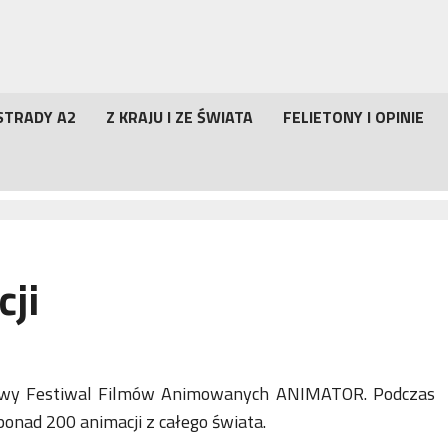
STRADY A2
Z KRAJU I ZE ŚWIATA
FELIETONY I OPINIE
cji
dowy Festiwal Filmów Animowanych ANIMATOR. Podczas
onad 200 animacji z całego świata.