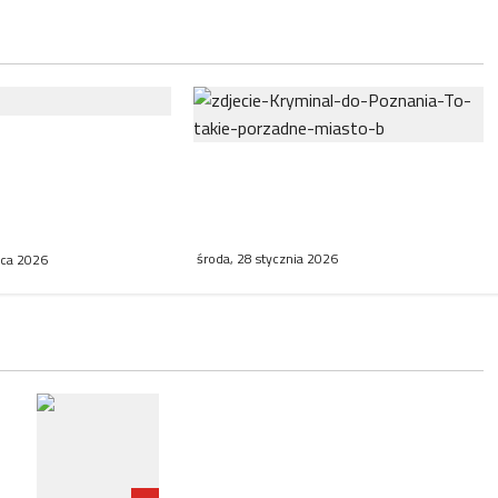
ziesiąt tysięcy
Poznań odkrywa swoje mroczne
antastyki
oblicze w nowej antologii
o w tegorocznym
kryminalnej
środa, 28 stycznia 2026
wca 2026
RP
Zatrzymanie ambasadora RP we
e
Francji w związku ze śledztwem
dotyczącym Collegium Humanum