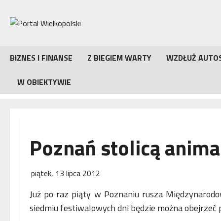
Przejdź
do
treści
BIZNES I FINANSE
Z BIEGIEM WARTY
WZDŁUŻ AUTO
W OBIEKTYWIE
Poznań stolicą anima
piątek, 13 lipca 2012
Już po raz piąty w Poznaniu rusza Międzynaro
siedmiu festiwalowych dni będzie można obejrzeć p