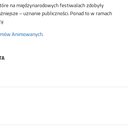
które na międzynarodowych festiwalach zdobyły
żniejsze – uznanie publiczności. Ponad to w ramach
y.
ilmów Animowanych.
TA