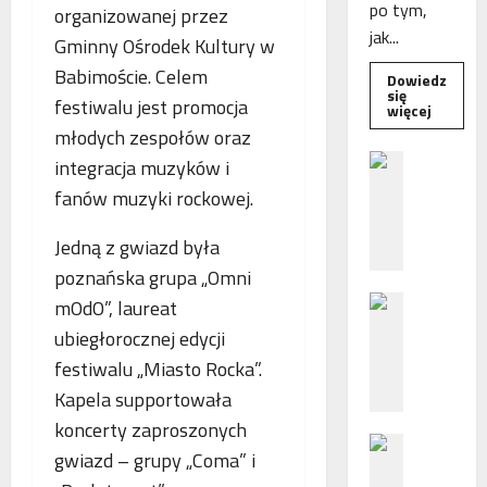
po tym,
organizowanej przez
jak...
Gminny Ośrodek Kultury w
Babimoście. Celem
Dowiedz
się
festiwalu jest promocja
Dowied
więcej
się
młodych zespołów oraz
więcej
o
B
integracja muzyków i
Interwe
e
Rzeczni
fanów muzyki rockowej.
MŚP
z
po
błędny
p
Jedną z gwiazd była
nalicze
o
odsetek
poznańska grupa „Omni
WSA
ś
uchylił
N
r
mOdO”, laureat
decyzję
fiskusa
F
e
ubiegłorocznej edycji
Z
d
festiwalu „Miasto Rocka”.
z
n
Kapela supportowała
a
i
c
e
koncerty zaproszonych
P
h
p
gwiazd – grupy „Coma” i
o
ę
o