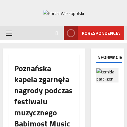
Przejdź
do
treści
KORESPONDENCJA
Menu
główne
INFORMACJE
Poznańska
kapela zgarnęła
nagrody podczas
Interwencj
a
festiwalu
Rzecznika
MŚP po
muzycznego
błędnym
naliczeniu
Babimost Music
odsetek.