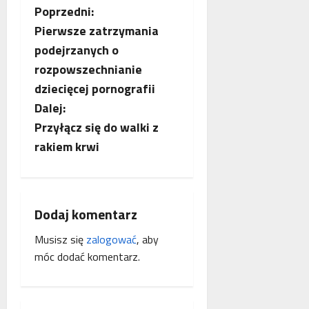
Z
Poprzedni:
Pierwsze zatrzymania
o
podejrzanych o
b
rozpowszechnianie
dziecięcej pornografii
a
Dalej:
c
Przyłącz się do walki z
rakiem krwi
z
w
p
Dodaj komentarz
Musisz się
zalogować
, aby
i
móc dodać komentarz.
s
y