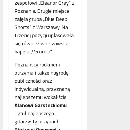
o
zespołowi „Eleanor Gray” z
n
s
p
Poznania. Drugie miejsce
e
k
i
o
zajęła grupa „Blue Deep
o
e
b
r
.
Shorts” z Warszawy. Na
l
z
P
trzeciej pozycji uplasowała
i
y
o
się również warszawska
c
s
l
z
t
kapela „Vecordia”.
s
e
a
k
w
n
Poznańscy rockmeni
a
n
i
,
otrzymali także nagrodę
o
a
N
publiczności oraz
w
z
i
indywidualną, przyznaną
e
b
e
j
e
m
najlepszemu wokaliście
a
z
c
Alanowi Garsteckiemu
.
n
p
y
Tytuł najlepszego
t
ł
i
o
gitarzysty przypadł
a
F
l
t
r
Piotrowi Gmurowi
z