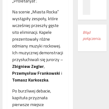
„Proletaryat”.
z
c
ł
n
a
ą
Na scenie „Miasta Rocka”
a
m
c
ń
i
wystąpiły zespoły, które
z
o
e
e
wcześniej przeszły gęste
d
s
n
sito eliminacji. Kapele
Błąd
k
z
i
połączenia.
prezentowały różne
r
k
a
y
a
k
odmiany muzyki rockowej.
w
n
o
Ich muzycznej demonstracji
a
k
l
przysłuchiwali się jurorzy –
s
i
e
w
Zbigniew Zegler
,
r
j
o
e
o
Przemysław Frankowski
i
j
g
w
Tomasz Karkoszka
.
e
i
e
m
o
w
Po burzliwej debacie,
r
n
E
kapituła przyznała
o
u
u
c
d
r
pierwsze miejsce
z
o