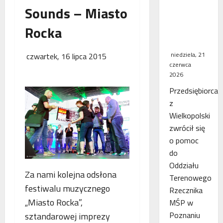
Sounds – Miasto
WSA
uchylił
Rocka
decyzję
fiskusa
niedziela, 21
czwartek, 16 lipca 2015
czerwca
2026
Przedsiębiorca
z
Wielkopolski
zwrócił się
o pomoc
do
Oddziału
Za nami kolejna odsłona
Terenowego
festiwalu muzycznego
Rzecznika
„Miasto Rocka”,
MŚP w
Poznaniu
sztandarowej imprezy