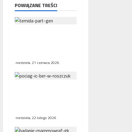
POWIĄZANE TREŚCI
Interwencja Rzecznika
MŚP po błędnym
naliczeniu odsetek. WSA
uchylił decyzję fiskusa
niedziela, 21 czerwca 2026
Bezpośrednie połączenia
kolejowe w Europie.
Polska, Niemcy i Francja
stawiają na współpracę
niedziela, 22 lutego 2026