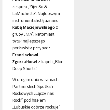
o
n
a
zespołu „ZijenSu &
g
e
n
LaMachette”. Najlepszym
i
j
c
i
m
instrumentalistą uznano
j
k
a
a
Kubę Maciejewskiego
z
r
m
s
grupy „MA”. Natomiast
y
m
t
tytuł najlepszego
m
o
a
i
g
w
perkusisty przypadł
n
r
i
Franciszkowi
a
a
a
Zgorzałkowi
z kapeli „Blue
l
f
j
n
Deep Shorts”.
i
ą
e
i
n
j
W drugim dniu w ramach
a
w
Partnerskich Spotkań
s
Rockowych „Łączy nas
p
Rock” pod hasłem
ó
ł
„Lubuskie dobrze rockuje”