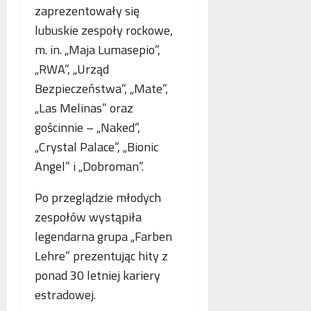
p
zaprezentowały się
r
lubuskie zespoły rockowe,
a
m. in. „Maja Lumasepio”,
c
ę
„RWA”, „Urząd
Bezpieczeństwa”, „Mate”,
„Las Melinas” oraz
gościnnie – „Naked”,
„Crystal Palace”, „Bionic
Angel” i „Dobroman”.
Po przeglądzie młodych
zespołów wystąpiła
legendarna grupa „Farben
Lehre” prezentując hity z
ponad 30 letniej kariery
estradowej.