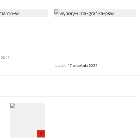
 mężczyzna
Wybory uzupełniające w trzech
 podwójne
wielkopolskich gminach i
m zgłosił się do
referendum w sprawie
cji
odwołania Rady Miejskiej w
Kleczewie
a 2023
piątek, 17 września 2021
RP
Zatrzymanie ambasadora RP we
e
Francji w związku ze śledztwem
dotyczącym Collegium Humanum
2