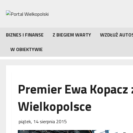
Przejdź
do
treści
BIZNES I FINANSE
Z BIEGIEM WARTY
WZDŁUŻ AUTO
W OBIEKTYWIE
Premier Ewa Kopacz 
Wielkopolsce
piątek, 14 sierpnia 2015