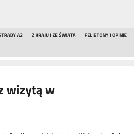
STRADY A2
Z KRAJU I ZE ŚWIATA
FELIETONY I OPINIE
z wizytą w