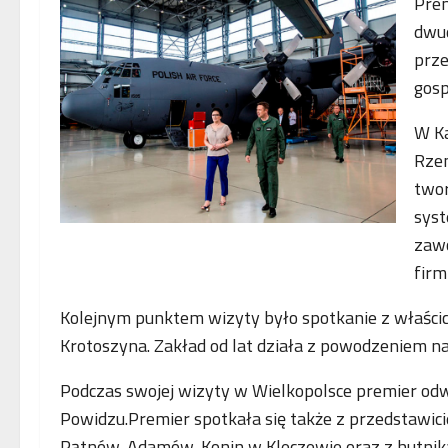
Pre
dwud
prze
gosp
W Ka
Rzem
twor
syst
zawo
firm
Kolejnym punktem wizyty było spotkanie z właścici
Krotoszyna. Zakład od lat działa z powodzeniem na 
Podczas swojej wizyty w Wielkopolsce premier od
Powidzu.Premier spotkała się także z przedstawic
Pątnów-Adamów-Konin w Kleczewie oraz z hutnika