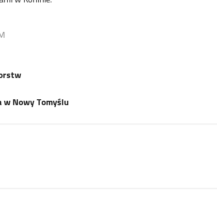
RM
iorstw
ia w Nowy Tomyślu