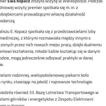
mier
Ewa Kopacz
złożyła wizytę w Wielkopolsce. Podczas
niowej wizyty premier spotkała się m. in. z
dsiębiorcami prowadzącymi własną działalność
odarczą.
liszu E. Kopacz spotkała się z przedstawicielami Izby
ieślniczej, z którymi rozmawiała między innymi o
zonych przez nich nowych miejsc pracy, dzięki dualnemu
emowi kształcenia, młodzi ludzie kształcąc się w danym
dzie, mogą jednocześnie odbywać praktyki w danej
ie.
elami rodzinnej, wielopokoleniowej piekarni koło
rynku, stawiając na jakość i najnowsze technologie.
wiedziła również 33. Bazę Lotnictwa Transportowego w
ielami górników i energetyków z Zespołu Elektrowni
mi w Koninie.