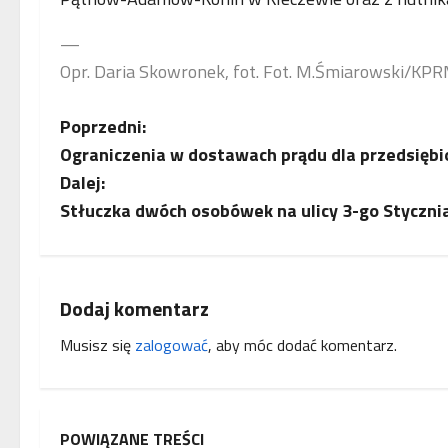
—
Opr. Daria Skowronek, fot. Fot. M.Śmiarowski/KP
Z
Poprzedni:
Ograniczenia w dostawach prądu dla przedsięb
o
Dalej:
b
Stłuczka dwóch osobówek na ulicy 3-go Styczn
a
c
Dodaj komentarz
z
Musisz się
zalogować
, aby móc dodać komentarz.
w
p
POWIĄZANE TREŚCI