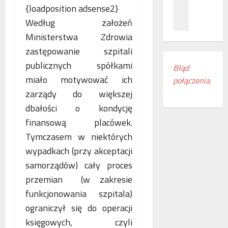
z
c
ł
{loadposition adsense2}
n
a
ą
Według założeń
a
m
c
Ministerstwa Zdrowia
ń
i
z
o
e
e
zastępowanie szpitali
d
s
n
publicznych spółkami
Błąd
k
z
i
miało motywować ich
połączenia.
r
k
a
y
zarządy do większej
a
k
w
n
o
dbałości o kondycję
a
k
l
finansową placówek.
s
i
e
Tymczasem w niektórych
w
r
j
o
e
wypadkach (przy akceptacji
o
j
g
w
samorządów) cały proces
e
i
e
przemian (w zakresie
m
o
w
funkcjonowania szpitala)
r
n
E
o
u
u
ograniczył się do operacji
c
d
r
księgowych, czyli
z
o