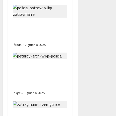
Tymczasowy areszt dla
51-latka grożącego
policjantom
środa, 17 grudnia 2025
Mężczyzna sparaliżował
ruch pociągów. Wcześniej
przy linii kolejowej
odpalił petardy
piątek, 5 grudnia 2025
Służby graniczne