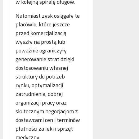
w kolejną spiralę długów.
o
n
a
g
e
n
Natomiast zysk osiągały te
i
j
c
placówki, które jeszcze
i
m
j
k
a
a
przed komercjalizacją
r
m
s
wyszły na prostą lub
y
m
t
poważnie ograniczyły
m
o
a
i
generowanie strat dzięki
g
w
n
r
i
dostosowaniu własnej
a
a
a
struktury do potrzeb
l
f
j
rynku, optymalizacji
n
i
ą
e
i
zatrudnienia, dobrej
n
j
a
organizacji pracy oraz
w
skutecznym negocjacjom z
s
dostawcami cen i terminów
p
ó
płatności za leki i sprzęt
ł
medyczny.