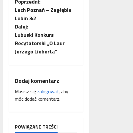
Z
Poprzedni:
Lech Poznań – Zagłębie
o
Lubin 3:2
b
Dalej:
Lubuski Konkurs
a
Recytatorski „O Laur
c
Jerzego Lieberta”
z
w
Dodaj komentarz
p
Musisz się
zalogować
, aby
móc dodać komentarz.
i
s
y
POWIĄZANE TREŚCI