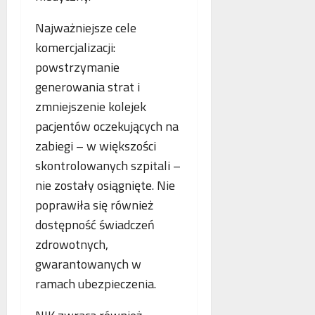
p
r
Najważniejsze cele
a
komercjalizacji:
c
powstrzymanie
ę
generowania strat i
zmniejszenie kolejek
pacjentów oczekujących na
zabiegi – w większości
skontrolowanych szpitali –
nie zostały osiągnięte. Nie
poprawiła się również
dostępność świadczeń
zdrowotnych,
gwarantowanych w
ramach ubezpieczenia.