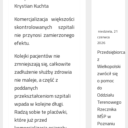
WSA
uchylił
decyzję
Komercjalizacja większości
fiskusa
skontrolowanych szpitali
niedziela, 21
nie przynosi zamierzonego
czerwca
efektu.
2026
Przedsiębiorca
Kolejki pacjentów nie
z
zmniejszają się, całkowite
Wielkopolski
zadłużenie służby zdrowia
zwrócił się
nie maleje, a część z
o pomoc
poddanych
do
Oddziału
przekształceniom szpitali
Terenowego
wpada w kolejne długi.
Rzecznika
Radzą sobie te placówki,
MŚP w
które już przed
Poznaniu
komercjalizacją osiągały