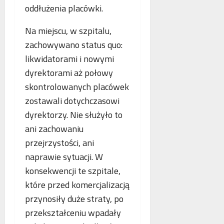
o
oddłużenia placówki.
n
s
p
e
k
i
Na miejscu, w szpitalu,
o
o
e
b
zachowywano status quo:
r
.
l
z
P
likwidatorami i nowymi
i
y
o
dyrektorami aż połowy
c
s
l
skontrolowanych placówek
z
t
s
e
a
zostawali dotychczasowi
k
w
n
a
dyrektorzy. Nie służyło to
n
i
,
ani zachowaniu
o
a
N
przejrzystości, ani
w
z
i
e
b
e
naprawie sytuacji. W
j
e
m
konsekwencji te szpitale,
a
z
c
które przed komercjalizacją
n
p
y
t
przynosiły duże straty, po
ł
i
o
a
F
przekształceniu wpadały
l
t
r