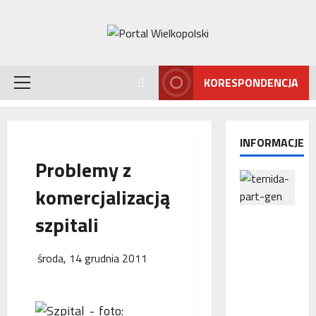
Przejdź
do
treści
KORESPONDENCJA
Menu
główne
INFORMACJE
Problemy z
komercjalizacją
szpitali
Interwencj
a
Rzecznika
środa, 14 grudnia 2011
MŚP po
błędnym
naliczeniu
odsetek.