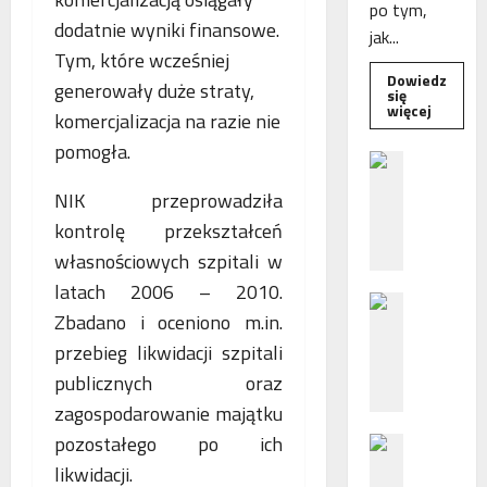
po tym,
dodatnie wyniki finansowe.
jak...
Tym, które wcześniej
Dowiedz
generowały duże straty,
się
Dowied
więcej
komercjalizacja na razie nie
się
więcej
pomogła.
o
B
Interwe
e
Rzeczni
NIK przeprowadziła
MŚP
z
po
kontrolę przekształceń
błędny
p
nalicze
o
własnościowych szpitali w
odsetek
WSA
ś
latach 2006 – 2010.
uchylił
N
r
decyzję
Zbadano i oceniono m.in.
fiskusa
F
e
przebieg likwidacji szpitali
Z
d
z
n
publicznych oraz
a
i
zagospodarowanie majątku
c
e
pozostałego po ich
P
h
p
o
ę
likwidacji.
o