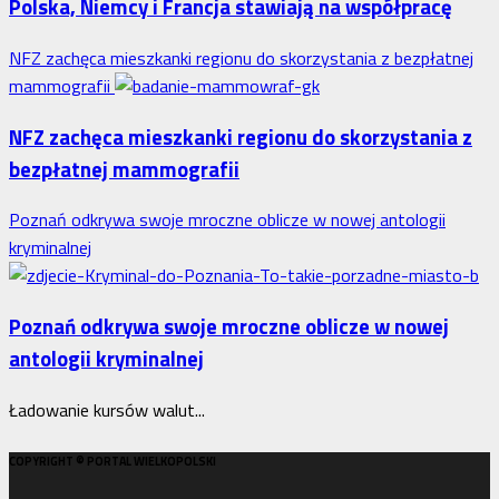
Polska, Niemcy i Francja stawiają na współpracę
Rzecznika
MŚP
NFZ zachęca mieszkanki regionu do skorzystania z bezpłatnej
po
mammografii
błędnym
naliczeniu
NFZ zachęca mieszkanki regionu do skorzystania z
odsetek.
bezpłatnej mammografii
WSA
uchylił
Poznań odkrywa swoje mroczne oblicze w nowej antologii
decyzję
kryminalnej
fiskusa
Poznań odkrywa swoje mroczne oblicze w nowej
antologii kryminalnej
Ładowanie kursów walut...
COPYRIGHT © PORTAL WIELKOPOLSKI