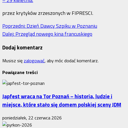
– 29 kwietnia.
przez krytyków zrzeszonych w FIPRESCI.
Zobacz
Poprzedni:
Dzień Dawcy Szpiku w Poznaniu
Dalej:
Przegląd nowego kina francuskiego
wpisy
Dodaj komentarz
Musisz się
zalogować
, aby móc dodać komentarz.
Powiązane treści
Japfest wraca na Tor Poznań – historia, ludzie i
miejsce, które stało się domem polskiej sceny JDM
poniedziałek, 22 czerwca 2026