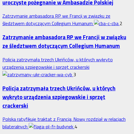
uroczyste pożegnanie w Ambasadzie Polskiej
Zatrzymanie ambasadora RP we Francji w związku ze
śledztwem dotyczącym Collegium Humanum
2
Zatrzymanie ambasadora RP we Francji w związku
ze śledztwem dotyczącym Collegium Humanum
Policja zatrzymała trzech Ukrińców, u których wykryto
urządzenia szpiegowskie i sprzęt crackerski
3
Policja zatrzymała trzech Ukrińców, u których
wykryto urządzenia szpiegowskie i sprzęt
crackerski
Polska ratyfikuje traktat z Francją: Nowy rozdział w relacjach
bilateralnych
4