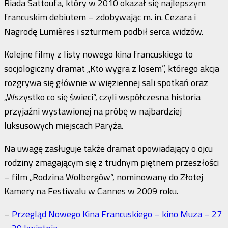
Riada Sattoufa, który w 2010 okazał się najlepszym
francuskim debiutem – zdobywając m. in. Cezara i
Nagrodę Lumières i szturmem podbił serca widzów.
Kolejne filmy z listy nowego kina francuskiego to
socjologiczny dramat „Kto wygra z losem”, którego akcja
rozgrywa się głównie w więziennej sali spotkań oraz
„Wszystko co się świeci”, czyli współczesna historia
przyjaźni wystawionej na próbę w najbardziej
luksusowych miejscach Paryża.
Na uwagę zasługuje także dramat opowiadający o ojcu
rodziny zmagającym się z trudnym piętnem przeszłości
– film „Rodzina Wolbergów”, nominowany do Złotej
Kamery na Festiwalu w Cannes w 2009 roku.
–
Przegląd Nowego Kina Francuskiego – kino Muza – 27