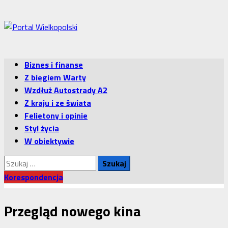
Przejdź
do
treści
Menu
Biznes i finanse
główne
Z biegiem Warty
Wzdłuż Autostrady A2
Z kraju i ze świata
Felietony i opinie
Styl życia
W obiektywie
Szukaj:
Korespondencja
Przegląd nowego kina