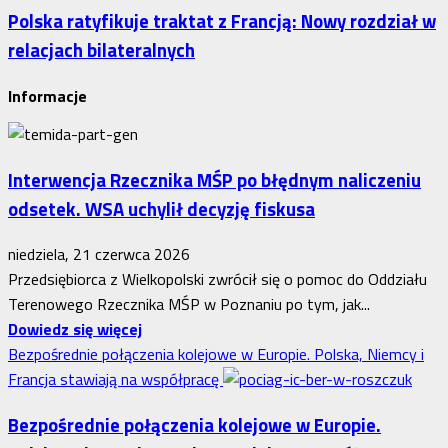
Polska ratyfikuje traktat z Francją: Nowy rozdział w
relacjach bilateralnych
Informacje
Interwencja Rzecznika MŚP po błędnym naliczeniu
odsetek. WSA uchylił decyzję fiskusa
niedziela, 21 czerwca 2026
Przedsiębiorca z Wielkopolski zwrócił się o pomoc do Oddziału
Terenowego Rzecznika MŚP w Poznaniu po tym, jak...
Dowiedz
Dowiedz się więcej
się
Bezpośrednie połączenia kolejowe w Europie. Polska, Niemcy i
więcej
Francja stawiają na współpracę
o
Bezpośrednie połączenia kolejowe w Europie.
Interwencja