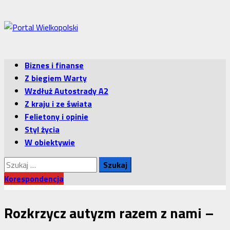
Przejdź
do
treści
Menu
Biznes i finanse
główne
Z biegiem Warty
Wzdłuż Autostrady A2
Z kraju i ze świata
Felietony i opinie
Styl życia
W obiektywie
Szukaj:
Korespondencja
Rozkrzycz autyzm razem z nami –