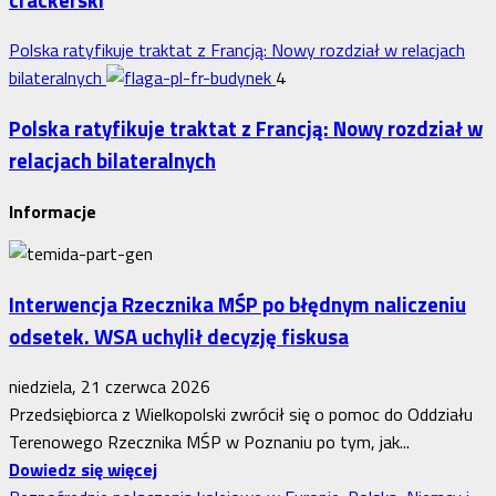
Polska ratyfikuje traktat z Francją: Nowy rozdział w relacjach
bilateralnych
4
Polska ratyfikuje traktat z Francją: Nowy rozdział w
relacjach bilateralnych
Informacje
Interwencja Rzecznika MŚP po błędnym naliczeniu
odsetek. WSA uchylił decyzję fiskusa
niedziela, 21 czerwca 2026
Przedsiębiorca z Wielkopolski zwrócił się o pomoc do Oddziału
Terenowego Rzecznika MŚP w Poznaniu po tym, jak...
Dowiedz
Dowiedz się więcej