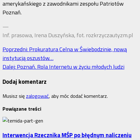
amerykańskiego z zawodnikami zespołu Patriotów
Poznań.
—
Inf. prasowa, Irena Duszyńska, fot. rozkrzyczautyzm.pl
Zobacz
Poprzedni:
Prokuratura Celna w Świebodzinie, nową
instytucją oszustów…
wpisy
Dalej:
Poznań. Rola Internetu w życiu młodych ludzi
Dodaj komentarz
Musisz się
zalogować
, aby móc dodać komentarz.
Powiązane treści
Interwencja Rzecznika MŚP po błędnym naliczeniu