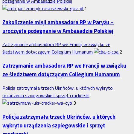
pożegnanie w Ambasadzie Polskiej
1
Zakończenie misji ambasadora RP w Paryżu –
uroczyste pożegnanie w Ambasadzie Polskiej
Zatrzymanie ambasadora RP we Francji w związku ze
śledztwem dotyczącym Collegium Humanum
2
Zatrzymanie ambasadora RP we Francji w związku
ze śledztwem dotyczącym Collegium Humanum
Policja zatrzymała trzech Ukrińców, u których wykryto
urządzenia szpiegowskie i sprzęt crackerski
3
Policja zatrzymała trzech Ukrińców, u których
wykryto urządzenia szpiegowskie i sprzęt
crackerski