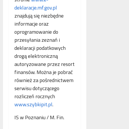
o
n
s
p
deklaracje.mf.gov.pl
e
k
i
znajdują się niezbędne
o
o
e
informacje oraz
b
r
.
l
oprogramowanie do
z
P
i
y
o
przesyłania zeznań i
c
s
l
deklaracji podatkowych
z
t
s
drogą elektroniczną
e
a
k
w
n
autoryzowane przez resort
a
n
i
,
finansów. Można je pobrać
o
a
N
również za pośrednictwem
w
z
i
serwisu dotyczącego
e
b
e
j
e
m
rozliczeń rocznych
a
z
c
www.szybkipit.pl
.
n
p
y
t
ł
i
IS w Poznaniu / M. Fin.
o
a
F
l
t
r