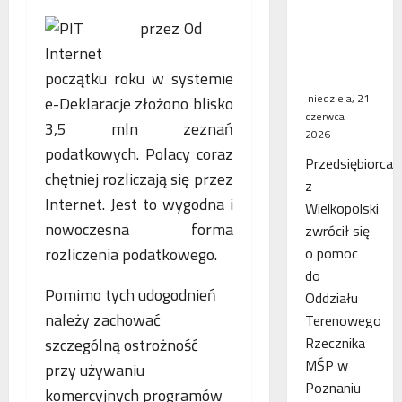
WSA
Od
uchylił
decyzję
fiskusa
początku roku w systemie
niedziela, 21
e-Deklaracje złożono blisko
czerwca
3,5 mln zeznań
2026
podatkowych. Polacy coraz
Przedsiębiorca
chętniej rozliczają się przez
z
Internet. Jest to wygodna i
Wielkopolski
nowoczesna forma
zwrócił się
rozliczenia podatkowego.
o pomoc
do
Pomimo tych udogodnień
Oddziału
należy zachować
Terenowego
Rzecznika
szczególną ostrożność
MŚP w
przy używaniu
Poznaniu
komercyjnych programów