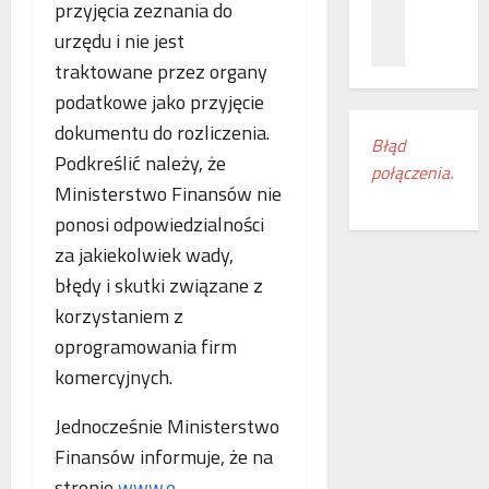
z
przyjęcia zeznania do
c
ł
n
a
ą
urzędu i nie jest
a
m
c
traktowane przez organy
ń
i
z
podatkowe jako przyjęcie
o
e
e
d
s
dokumentu do rozliczenia.
n
Błąd
k
z
i
Podkreślić należy, że
połączenia.
r
k
a
Ministerstwo Finansów nie
y
a
k
ponosi odpowiedzialności
w
n
o
a
k
l
za jakiekolwiek wady,
s
i
e
błędy i skutki związane z
w
r
j
korzystaniem z
o
e
o
j
oprogramowania firm
g
w
e
i
e
komercyjnych.
m
o
w
r
n
E
Jednocześnie Ministerstwo
o
u
u
Finansów informuje, że na
c
d
r
stronie
www.e-
z
o