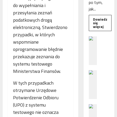
po tym,
do wypełniania i
jak...
przesyłania zeznań
podatkowych drogą
Dowiedz
się
Dowied
elektroniczną. Stwierdzono
więcej
się
więcej
przypadki, w których
o
B
Interwe
wspomniane
e
Rzeczni
MŚP
oprogramowanie błędnie
z
po
błędny
przekazuje zeznania do
p
nalicze
o
odsetek
systemu testowego
WSA
ś
uchylił
Ministerstwa Finansów.
N
r
decyzję
fiskusa
F
e
W tych przypadkach
Z
d
otrzymane Urzędowe
z
n
a
i
Potwierdzenie Odbioru
c
e
(UPO) z systemu
P
h
p
testowego nie oznacza
o
ę
o