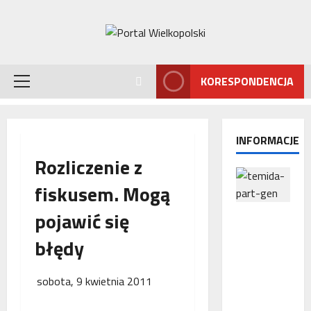
Przejdź
do
treści
KORESPONDENCJA
Menu
główne
INFORMACJE
Rozliczenie z
fiskusem. Mogą
pojawić się
Interwencj
a
błędy
Rzecznika
MŚP po
błędnym
sobota, 9 kwietnia 2011
naliczeniu
odsetek.