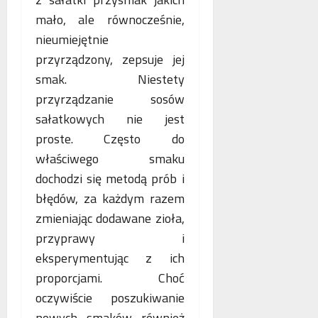
o
n
s
p
mało, ale równocześnie,
e
k
i
nieumiejętnie
o
o
e
przyrządzony, zepsuje jej
b
r
.
l
smak. Niestety
z
P
i
y
o
przyrządzanie sosów
c
s
l
sałatkowych nie jest
z
t
s
proste. Często do
e
a
k
w
n
właściwego smaku
a
n
i
,
dochodzi się metodą prób i
o
a
N
błędów, za każdym razem
w
z
i
zmieniając dodawane zioła,
e
b
e
j
e
m
przyprawy i
a
z
c
eksperymentując z ich
n
p
y
proporcjami. Choć
t
ł
i
o
oczywiście poszukiwanie
a
F
l
t
r
nowych smaków również