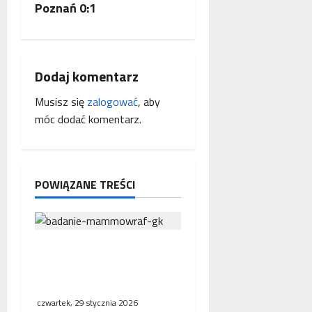
a
Poznań 0:1
c
z
Dodaj komentarz
w
Musisz się
zalogować
, aby
p
móc dodać komentarz.
i
s
POWIĄZANE TREŚCI
y
NFZ zachęca mieszkanki
regionu do skorzystania z
bezpłatnej mammografii
czwartek, 29 stycznia 2026