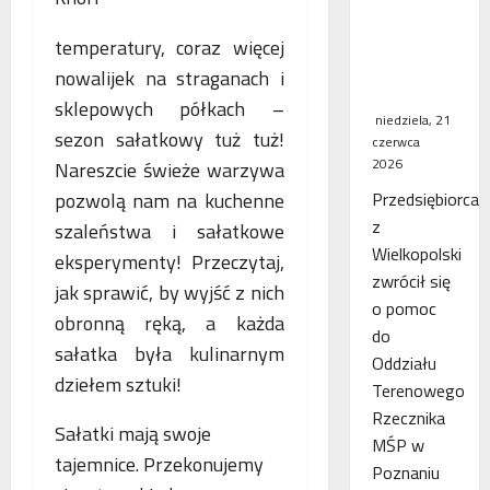
WSA
uchylił
temperatury, coraz więcej
decyzję
nowalijek na straganach i
fiskusa
sklepowych półkach –
niedziela, 21
sezon sałatkowy tuż tuż!
czerwca
2026
Nareszcie świeże warzywa
pozwolą nam na kuchenne
Przedsiębiorca
z
szaleństwa i sałatkowe
Wielkopolski
eksperymenty! Przeczytaj,
zwrócił się
jak sprawić, by wyjść z nich
o pomoc
obronną ręką, a każda
do
sałatka była kulinarnym
Oddziału
dziełem sztuki!
Terenowego
Rzecznika
Sałatki mają swoje
MŚP w
tajemnice. Przekonujemy
Poznaniu