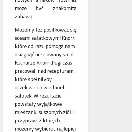
o
n
a
może być znakomitą
g
e
n
zabawą!
i
j
c
i
m
j
Możemy też posiłkować się
k
a
a
r
m
s
sosami sałatkowymi Knorr,
y
m
t
które od razu pomogą nam
m
o
a
osiągnąć oczekiwany smak.
i
g
w
n
Kucharze Knorr długi czas
r
i
a
a
a
pracowali nad recepturami,
l
f
j
które spełniłyby
n
i
ą
oczekiwania wielbicieli
e
i
n
j
sałatek. W rezultacie
a
w
powstały wyjątkowe
s
mieszanki suszonych ziół i
p
przypraw, z których
ó
ł
możemy wybierać najlepiej