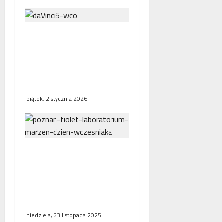
Wielkopolskie Centrum
Onkologii jako pierwsza
publiczna placówka w
Polsce wdraża robota da
Vinci 5
piątek, 2 stycznia 2026
Obchody Światowego
Dnia Wcześniaka w
Poznaniu: Fioletowe
światła i wsparcie dla
rodzin
niedziela, 23 listopada 2025