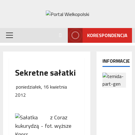
Przejdź
do
treści
KORESPONDENCJA
Menu
główne
INFORMACJE
Sekretne sałatki
poniedziałek, 16 kwietnia
Interwencj
2012
a
Rzecznika
MŚP po
Coraz
błędnym
wyższe
naliczeniu
odsetek.