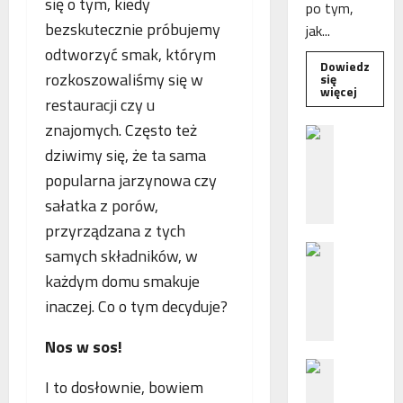
się o tym, kiedy
po tym,
bezskutecznie próbujemy
jak...
odtworzyć smak, którym
Dowiedz
rozkoszowaliśmy się w
się
Dowied
więcej
restauracji czy u
się
więcej
znajomych. Często też
o
B
Interwe
dziwimy się, że ta sama
e
Rzeczni
MŚP
z
popularna jarzynowa czy
po
błędny
p
sałatka z porów,
nalicze
o
odsetek
przyrządzana z tych
WSA
ś
uchylił
N
r
samych składników, w
decyzję
fiskusa
F
e
każdym domu smakuje
Z
d
inaczej. Co o tym decyduje?
z
n
a
i
Nos w sos!
c
e
P
h
p
I to dosłownie, bowiem
o
ę
o