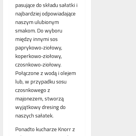
p
pasujące do składu sałatki i
r
najbardziej odpowiadające
a
naszym ulubionym
c
ę
smakom. Do wyboru
między innymi sos
paprykowo-ziołowy,
koperkowo-ziołowy,
czosnkowo-ziołowy.
Połączone z wodą i olejem
lub, w przypadku sosu
czosnkowego z
majonezem, stworzą
wyjątkowy dresing do
naszych sałatek.
Ponadto kucharze Knorr z