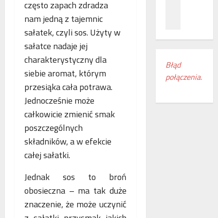
z
c
często zapach zdradza
ł
n
a
ą
nam jedną z tajemnic
a
m
c
sałatek, czyli sos. Użyty w
ń
i
z
sałatce nadaje jej
o
e
e
d
s
n
charakterystyczny dla
Błąd
k
z
i
siebie aromat, którym
połączenia.
r
k
a
przesiąka cała potrawa.
y
a
k
w
Jednocześnie może
n
o
a
k
l
całkowicie zmienić smak
s
i
e
poszczególnych
w
r
j
składników, a w efekcie
o
e
o
j
g
całej sałatki.
w
e
i
e
m
o
Jednak sos to broń
w
r
n
E
obosieczna – ma tak duże
o
u
u
znaczenie, że może uczynić
c
d
r
z sałatki przysmak jakich
z
o