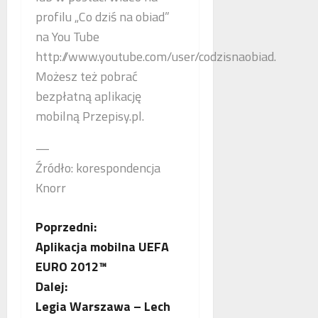
profilu „Co dziś na obiad”
na You Tube
http://www.youtube.com/user/codzisnaobiad.
Możesz też pobrać
bezpłatną aplikację
mobilną Przepisy.pl.
—
Źródło: korespondencja
Knorr
Z
Poprzedni:
Aplikacja mobilna UEFA
o
EURO 2012™
b
Dalej:
Legia Warszawa – Lech