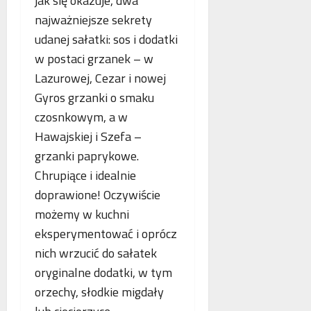
jak się okazuje, dwa
najważniejsze sekrety
udanej sałatki: sos i dodatki
w postaci grzanek – w
Lazurowej, Cezar i nowej
Gyros grzanki o smaku
czosnkowym, a w
Hawajskiej i Szefa –
grzanki paprykowe.
Chrupiące i idealnie
doprawione! Oczywiście
możemy w kuchni
eksperymentować i oprócz
nich wrzucić do sałatek
oryginalne dodatki, w tym
orzechy, słodkie migdały