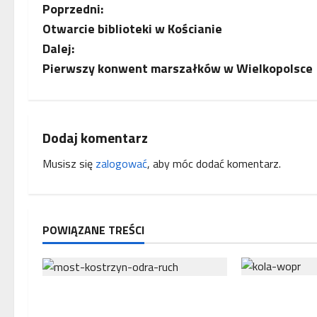
Z
Poprzedni:
Otwarcie biblioteki w Kościanie
o
Dalej:
b
Pierwszy konwent marszałków w Wielkopolsce
a
c
Dodaj komentarz
z
Musisz się
zalogować
, aby móc dodać komentarz.
w
p
POWIĄZANE TREŚCI
i
s
Wojewoda wi
Nowy most w Kostrzynie nad
y
przyznał dota
Odrą prawie gotowy –