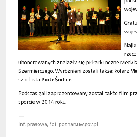
podsu
woje
Gratu
wojew
Najle
rzecz
uhonorowanych znalazły się piłkarki nożne Medyka
Szermierczego. Wyróżnieni zostali także: kolarz
Ma
szachista
Piotr Śnihur
.
Podczas gali zaprezentowany został także film pr
sporcie w 2014 roku.
—
Inf. prasowa, fot. poznan.uw.gov.pl