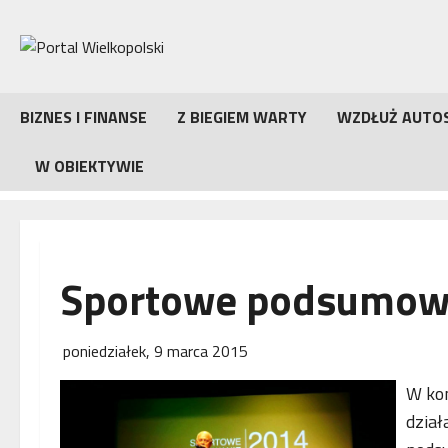
Przejdź
do
treści
BIZNES I FINANSE
Z BIEGIEM WARTY
WZDŁUŻ AUTO
W OBIEKTYWIE
Sportowe podsumowa
poniedziałek, 9 marca 2015
W kon
dział