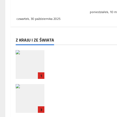
wielkopolsk
wprowadzono tymczasową
organizację ruchu
poniedziałek, 10 m
czwartek, 30 października 2025
Z KRAJU I ZE ŚWIATA
Zakończenie misji ambasadora 
w Paryżu – uroczyste pożegnani
w Ambasadzie Polskiej
1
Policja zatrzymała trzech
Ukrińców, u których wykryto
urządzenia szpiegowskie i sprzę
crackerski
3