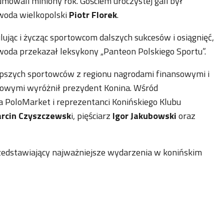
mowali miniony rok. Gościem uroczystej gali był
woda wielkopolski
Piotr Florek
.
lując i życząc sportowcom dalszych sukcesów i osiągnięć,
oda przekazał leksykony „Panteon Polskiego Sportu”.
pszych sportowców z regionu nagrodami finansowymi i
owymi wyróżnił prezydent Konina. Wśród
 PoloMarket i reprezentanci Konińskiego Klubu
rcin Czyszczewsk
i, pięściarz
Igor Jakubowski
oraz
zedstawiający najważniejsze wydarzenia w konińskim