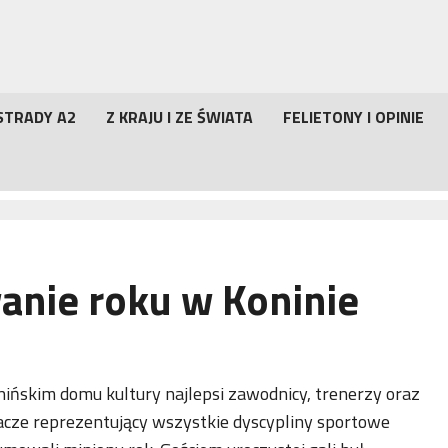
STRADY A2
Z KRAJU I ZE ŚWIATA
FELIETONY I OPINIE
nie roku w Koninie
ińskim domu kultury najlepsi zawodnicy, trenerzy oraz
acze reprezentujący wszystkie dyscypliny sportowe