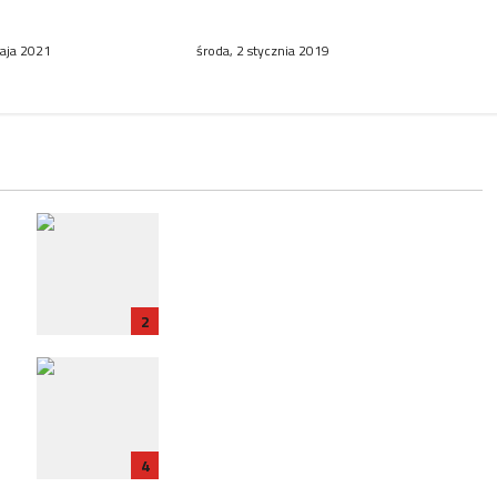
iego WOPR-u
bojowej
aja 2021
środa, 2 stycznia 2019
RP
Zatrzymanie ambasadora RP we
e
Francji w związku ze śledztwem
dotyczącym Collegium Humanum
2
Polska ratyfikuje traktat z
Francją: Nowy rozdział w
t
relacjach bilateralnych
4