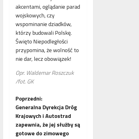
akcentami, oglądanie parad
wojskowych, czy
wspominanie dziadków,
którzy budowali Polskę.
Święto Niepodległości
przypomina, że wolność to
nie dar, lecz obowiązek!
Opr. Waldemar Roszczuk
/fot. GK
Z
Poprzedni:
Generalna Dyrekcja Dróg
o
Krajowych i Autostrad
b
zapewnia, że jej służby są
gotowe do zimowego