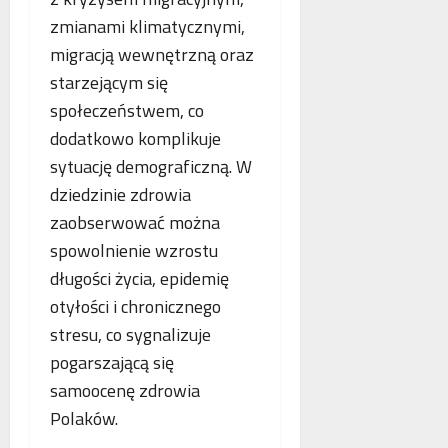
o
n
a
zmianami klimatycznymi,
g
e
n
migracją wewnętrzną oraz
i
j
c
i
m
starzejącym się
j
k
a
a
społeczeństwem, co
r
m
s
dodatkowo komplikuje
y
m
t
sytuację demograficzną. W
m
o
a
i
g
w
dziedzinie zdrowia
n
r
i
zaobserwować można
a
a
a
spowolnienie wzrostu
l
f
j
n
długości życia, epidemię
i
ą
e
i
n
otyłości i chronicznego
j
a
stresu, co sygnalizuje
w
pogarszającą się
s
samoocenę zdrowia
p
ó
Polaków.
ł