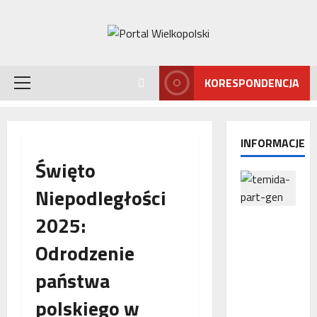
Przejdź
do
treści
KORESPONDENCJA
Menu
główne
INFORMACJE
Święto
Niepodległości
2025:
Interwencj
a
Odrodzenie
Rzecznika
MŚP po
państwa
błędnym
naliczeniu
polskiego w
odsetek.