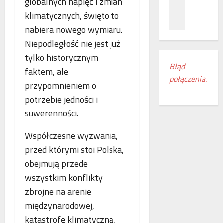
globalnych napięć i zmian
z
c
ł
n
a
klimatycznych, święto to
ą
a
m
c
nabiera nowego wymiaru.
ń
i
z
Niepodległość nie jest już
o
e
e
tylko historycznym
d
s
n
Błąd
k
z
i
faktem, ale
połączenia.
r
k
a
przypomnieniem o
y
a
k
potrzebie jedności i
w
n
o
a
suwerenności.
k
l
s
i
e
w
Współczesne wyzwania,
r
j
o
e
o
przed którymi stoi Polska,
j
g
w
obejmują przede
e
i
e
wszystkim konflikty
m
o
w
r
n
zbrojne na arenie
E
o
u
u
międzynarodowej,
c
d
r
katastrofę klimatyczną,
z
o