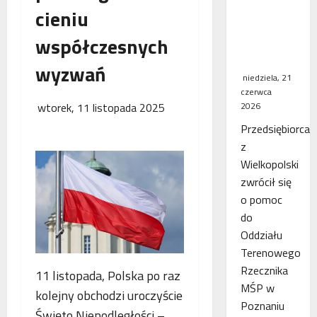
cieniu
WSA
uchylił
współczesnych
decyzję
fiskusa
wyzwań
niedziela, 21
czerwca
wtorek, 11 listopada 2025
2026
Przedsiębiorca
z
Wielkopolski
zwrócił się
o pomoc
do
Oddziału
Terenowego
Rzecznika
11 listopada, Polska po raz
MŚP w
kolejny obchodzi uroczyście
Poznaniu
Święto Niepodległości –