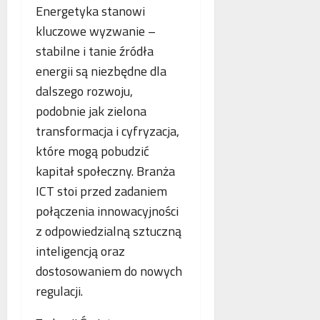
p
Energetyka stanowi
r
kluczowe wyzwanie –
a
stabilne i tanie źródła
c
ę
energii są niezbędne dla
dalszego rozwoju,
podobnie jak zielona
transformacja i cyfryzacja,
które mogą pobudzić
kapitał społeczny. Branża
ICT stoi przed zadaniem
połączenia innowacyjności
z odpowiedzialną sztuczną
inteligencją oraz
dostosowaniem do nowych
regulacji.