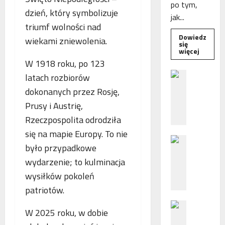
po tym,
dzień, który symbolizuje
jak...
triumf wolności nad
Dowiedz
wiekami zniewolenia.
się
Dowied
więcej
się
W 1918 roku, po 123
więcej
o
B
latach rozbiorów
Interwe
e
Rzeczni
dokonanych przez Rosję,
MŚP
z
po
Prusy i Austrię,
błędny
p
nalicze
Rzeczpospolita odrodziła
o
odsetek
WSA
ś
się na mapie Europy. To nie
uchylił
N
r
decyzję
było przypadkowe
fiskusa
F
e
wydarzenie; to kulminacja
Z
d
z
n
wysiłków pokoleń
a
i
patriotów.
c
e
P
h
p
W 2025 roku, w dobie
o
ę
o