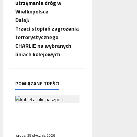
a
utrzymania dróg w
c
Wielkopolsce
Dalej:
z
Trzeci stopień zagrożenia
w
terrorystycznego
CHARLIE na wybranych
p
liniach kolejowych
i
s
POWIĄZANE TREŚCI
y
Wielkopolska musi
przygotować się na nową
falę przyjazdów z Ukrainy
środa, 28 stycznia 2026