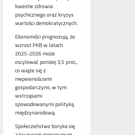
o
kwestie zdrowia
n
s
p
e
k
i
psychicznego oraz kryzys
o
o
e
wartości demokratycznych.
b
r
.
l
z
P
Ekonomiści prognozują, że
i
y
o
wzrost PKB w latach
c
s
l
z
t
2025-2026 może
s
e
a
k
oscylować poniżej 3,5 proc.,
w
n
a
co wiąże się z
n
i
,
niepewnościami
o
a
N
w
z
i
gospodarczymi, w tym
e
b
e
wstrząsami
j
e
m
spowodowanymi polityką
a
z
c
n
międzynarodową.
p
y
t
ł
i
o
Społeczeństwo boryka się
a
F
l
t
r
z kryzysem migracyjnym,