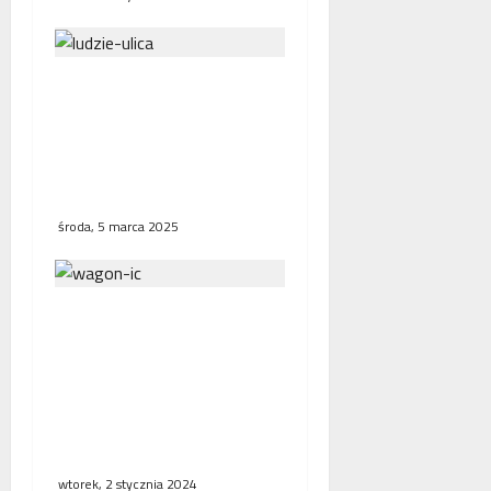
W Polsce przebywa coraz
mniej Ukraińców. Jednak
po zakończeniu walk na
Ukrainie, sytuacja znów
może się zmienić
środa, 5 marca 2025
Apel Zachodniej Izby
Przemysłowo –
Handlowej w sprawie
modernizacji i
elektryfikacji linii
kolejowej numer 203
wtorek, 2 stycznia 2024