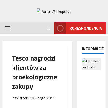
Przejdź
do
treści
KORESPONDENCJA
Menu
główne
INFORMACJE
Tesco nagrodzi
klientów za
proekologiczne
Interwencj
a
zakupy
Rzecznika
MŚP po
błędnym
czwartek, 10 lutego 2011
naliczeniu
odsetek.