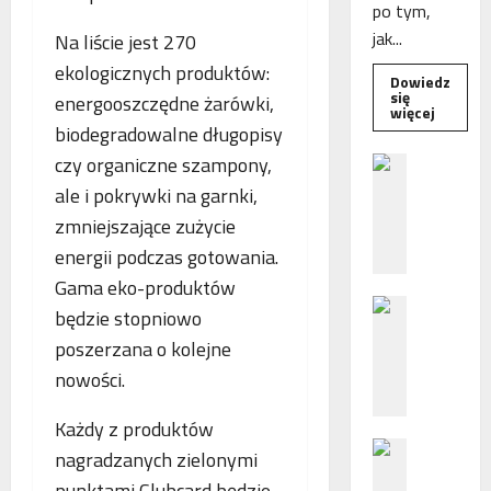
po tym,
jak...
Na liście jest 270
ekologicznych produktów:
Dowiedz
się
energooszczędne żarówki,
Dowied
więcej
się
biodegradowalne długopisy
więcej
o
czy organiczne szampony,
B
Interwe
e
Rzeczni
ale i pokrywki na garnki,
MŚP
z
po
zmniejszające zużycie
błędny
p
nalicze
energii podczas gotowania.
o
odsetek
WSA
Gama eko-produktów
ś
uchylił
N
r
decyzję
będzie stopniowo
fiskusa
F
e
poszerzana o kolejne
Z
d
nowości.
z
n
a
i
Każdy z produktów
c
e
P
h
p
nagradzanych zielonymi
o
ę
o
punktami Clubcard będzie