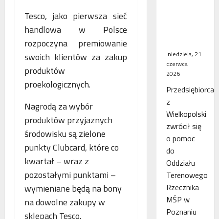
WSA
Tesco, jako pierwsza sieć
uchylił
handlowa w Polsce
decyzję
fiskusa
rozpoczyna premiowanie
niedziela, 21
swoich klientów za zakup
czerwca
produktów
2026
proekologicznych.
Przedsiębiorca
z
Nagrodą za wybór
Wielkopolski
produktów przyjaznych
zwrócił się
środowisku są zielone
o pomoc
punkty Clubcard, które co
do
kwartał – wraz z
Oddziału
pozostałymi punktami –
Terenowego
Rzecznika
wymieniane będą na bony
MŚP w
na dowolne zakupy w
Poznaniu
sklepach Tesco.