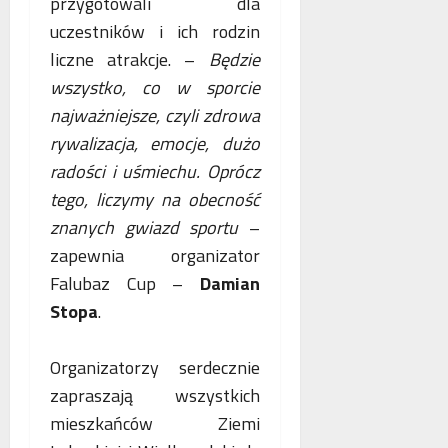
przygotowali dla
o
n
s
p
uczestników i ich rodzin
e
k
i
liczne atrakcje. –
Będzie
o
o
e
wszystko, co w sporcie
b
r
.
l
z
P
najważniejsze, czyli zdrowa
i
y
o
rywalizacja, emocje, dużo
c
s
l
radości i uśmiechu. Oprócz
z
t
s
e
tego, liczymy na obecność
a
k
w
n
a
znanych gwiazd sportu
–
n
i
,
zapewnia organizator
o
a
N
Falubaz Cup –
Damian
w
z
i
e
b
Stopa
.
e
j
e
m
a
z
c
Organizatorzy serdecznie
n
p
y
zapraszają wszystkich
t
ł
i
o
a
F
mieszkańców Ziemi
l
t
r