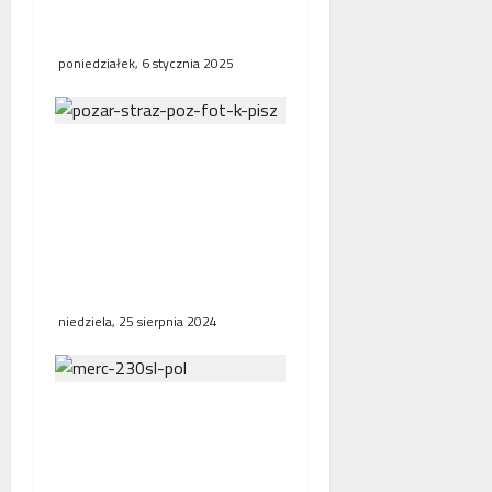
segregacji odpadów
tekstylnych i odzieży
poniedziałek, 6 stycznia 2025
Nie żyje dwóch strażaków
biorących udział w akcji
ratowniczo-gaśniczej w
kamienicy przy ulicy
Kraszewskiego w
Poznaniu
niedziela, 25 sierpnia 2024
Poznańscy policjanci
odzyskali zabytkowego
mercedesa