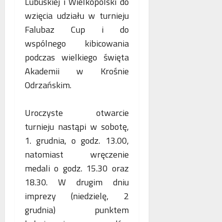
Lubuskiej i Wielkopolski do
o
n
a
wzięcia udziału w turnieju
g
e
n
i
Falubaz Cup i do
j
c
i
m
j
wspólnego kibicowania
k
a
a
podczas wielkiego święta
r
m
s
Akademii w Krośnie
y
m
t
m
o
Odrzańskim.
a
i
g
w
n
r
i
Uroczyste otwarcie
a
a
a
turnieju nastąpi w sobotę,
l
f
j
n
i
ą
1. grudnia, o godz. 13.00,
e
i
n
natomiast wręczenie
j
a
medali o godz. 15.30 oraz
w
18.30. W drugim dniu
s
p
imprezy (niedzielę, 2
ó
grudnia) punktem
ł