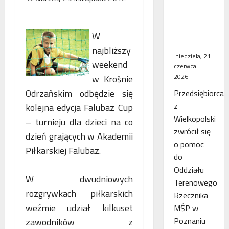
WSA
uchylił
decyzję
W
fiskusa
najbliższy
niedziela, 21
weekend
czerwca
2026
w Krośnie
Odrzańskim odbędzie się
Przedsiębiorca
z
kolejna edycja Falubaz Cup
Wielkopolski
– turnieju dla dzieci na co
zwrócił się
dzień grających w Akademii
o pomoc
Piłkarskiej Falubaz.
do
Oddziału
W dwudniowych
Terenowego
rozgrywkach piłkarskich
Rzecznika
weźmie udział kilkuset
MŚP w
Poznaniu
zawodników z