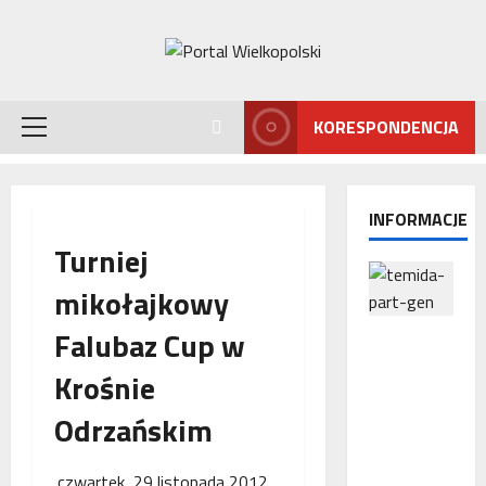
Przejdź
do
treści
KORESPONDENCJA
Menu
główne
INFORMACJE
Turniej
mikołajkowy
Falubaz Cup w
Interwencj
a
Krośnie
Rzecznika
MŚP po
Odrzańskim
błędnym
naliczeniu
czwartek, 29 listopada 2012
odsetek.