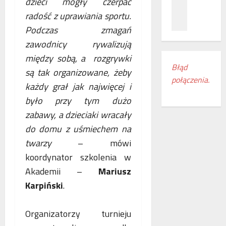
dzieci mogły czerpać
z
c
ł
n
radość z uprawiania sportu.
a
ą
a
m
c
Podczas zmagań
ń
i
z
zawodnicy rywalizują
o
e
e
między sobą, a rozgrywki
d
s
n
Błąd
k
z
są tak organizowane, żeby
i
połączenia.
r
k
a
każdy grał jak najwięcej i
y
a
k
było przy tym dużo
w
n
o
zabawy, a dzieciaki wracały
a
k
l
s
i
e
do domu z uśmiechem na
w
r
j
twarzy
– mówi
o
e
o
koordynator szkolenia w
j
g
w
e
Akademii –
Mariusz
i
e
m
o
w
Karpiński
.
r
n
E
o
u
u
Organizatorzy turnieju
c
d
r
z
o