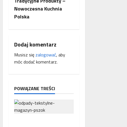
Tradycyjne Produkty –
a
Nowoczesna Kuchnia
c
Polska
z
w
Dodaj komentarz
p
Musisz się
zalogować
, aby
móc dodać komentarz.
i
s
y
POWIĄZANE TREŚCI
Nowe przepisy dotyczące