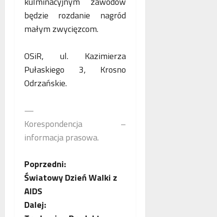
kulminacyjnym zawodów
p
będzie rozdanie nagród
r
a
małym zwycięzcom.
c
ę
OSiR, ul. Kazimierza
Pułaskiego 3, Krosno
Odrzańskie.
—
Korespondencja –
informacja prasowa.
Z
Poprzedni:
Światowy Dzień Walki z
o
AIDS
b
Dalej: