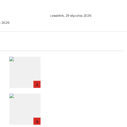
uropie. Polska,
do skorzystania z bezpłatnej
cja stawiają na
mammografii
czwartek, 29 stycznia 2026
go 2026
RP
Zatrzymanie ambasadora RP we
e
Francji w związku ze śledztwem
dotyczącym Collegium Humanum
2
Polska ratyfikuje traktat z
Francją: Nowy rozdział w
t
relacjach bilateralnych
4