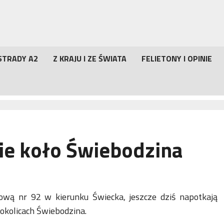
STRADY A2
Z KRAJU I ZE ŚWIATA
FELIETONY I OPINIE
ie koło Świebodzina
jową nr 92 w kierunku Świecka, jeszcze dziś napotkają
okolicach Świebodzina.