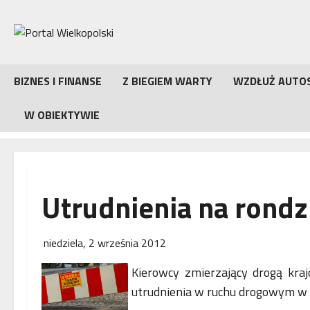
Przejdź
do
treści
BIZNES I FINANSE
Z BIEGIEM WARTY
WZDŁUŻ AUTO
W OBIEKTYWIE
Utrudnienia na rondz
niedziela, 2 września 2012
Kierowcy zmierzający drogą kra
utrudnienia w ruchu drogowym w 