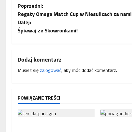
Z
Poprzedni:
Regaty Omega Match Cup w Niesulicach za nam
o
Dalej:
b
Śpiewaj ze Skowronkami!
a
c
Dodaj komentarz
z
Musisz się
zalogować
, aby móc dodać komentarz.
w
p
POWIĄZANE TREŚCI
i
s
Interwencja Rzecznika MŚP po
Bezpośrednie
y