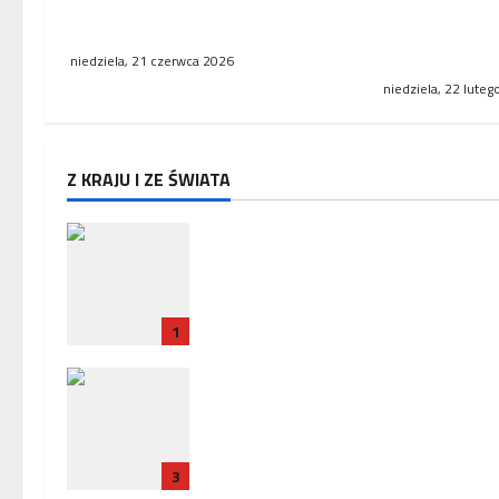
błędnym naliczeniu odsetek.
kolejowe w E
WSA uchylił decyzję fiskusa
Niemcy i Fran
współpracę
niedziela, 21 czerwca 2026
niedziela, 22 lute
Z KRAJU I ZE ŚWIATA
Zakończenie misji ambasadora 
w Paryżu – uroczyste pożegnani
w Ambasadzie Polskiej
1
Policja zatrzymała trzech
Ukrińców, u których wykryto
urządzenia szpiegowskie i sprzę
crackerski
3