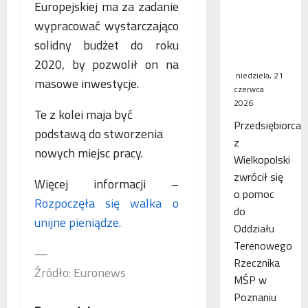
Europejskiej ma za zadanie
WSA
wypracować wystarczająco
uchylił
decyzję
solidny budżet do roku
fiskusa
2020, by pozwolił on na
niedziela, 21
masowe inwestycje.
czerwca
2026
Te z kolei maja być
Przedsiębiorca
podstawą do stworzenia
z
nowych miejsc pracy.
Wielkopolski
zwrócił się
Więcej informacji –
o pomoc
Rozpoczęła się walka o
do
unijne pieniądze.
Oddziału
Terenowego
—
Rzecznika
Źródło: Euronews
MŚP w
Poznaniu