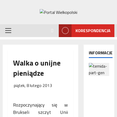
Przejdź
do
treści
KORESPONDENCJA
Menu
główne
INFORMACJE
Walka o unijne
pieniądze
Interwencj
piątek, 8 lutego 2013
a
Rzecznika
MŚP po
Rozpoczynający się w
błędnym
naliczeniu
Brukseli szczyt Unii
odsetek.