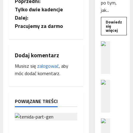
Z
Poprzedni:
po tym,
Tylko dwie kadencje
jak...
o
Dalej:
Dowiedz
b
Pracujemy za darmo
się
Dowied
więcej
się
a
więcej
o
B
Interwe
c
e
Rzeczni
Dodaj komentarz
MŚP
z
po
z
błędny
p
Musisz się
zalogować
, aby
nalicze
o
odsetek
móc dodać komentarz.
w
WSA
ś
uchylił
N
r
decyzję
p
fiskusa
F
e
Z
d
i
POWIĄZANE TREŚCI
z
n
a
i
s
c
e
P
h
p
y
o
Interwencja Rzecznika
ę
o