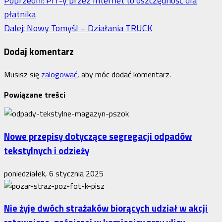
Zobacz
Poprzedni:
PIT-y przez Internet to oszczędność dla
płatnika
wpisy
Dalej:
Nowy Tomyśl – Działania TRUCK
Dodaj komentarz
Musisz się
zalogować
, aby móc dodać komentarz.
Powiązane treści
Nowe przepisy dotyczące segregacji odpadów
tekstylnych i odzieży
poniedziałek, 6 stycznia 2025
Nie żyje dwóch strażaków biorących udział w akcji