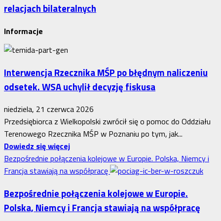
relacjach bilateralnych
Informacje
Interwencja Rzecznika MŚP po błędnym naliczeniu
odsetek. WSA uchylił decyzję fiskusa
niedziela, 21 czerwca 2026
Przedsiębiorca z Wielkopolski zwrócił się o pomoc do Oddziału
Terenowego Rzecznika MŚP w Poznaniu po tym, jak...
Dowiedz
Dowiedz się więcej
się
Bezpośrednie połączenia kolejowe w Europie. Polska, Niemcy i
więcej
Francja stawiają na współpracę
o
Bezpośrednie połączenia kolejowe w Europie.
Interwencja
Polska, Niemcy i Francja stawiają na współpracę
Rzecznika
MŚP