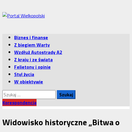
Przejdź
do
treści
Menu
Biznes i finanse
główne
Z biegiem Warty
Wzdłuż Autostrady A2
Z kraju i ze świata
Felietony i opinie
Styl życia
W obiektywie
Szukaj:
Korespondencja
Widowisko historyczne „Bitwa o