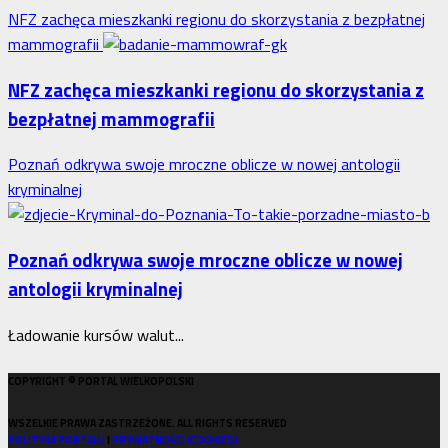
NFZ zachęca mieszkanki regionu do skorzystania z bezpłatnej
po
mammografii
błędnym
naliczeniu
NFZ zachęca mieszkanki regionu do skorzystania z
odsetek.
bezpłatnej mammografii
WSA
uchylił
Poznań odkrywa swoje mroczne oblicze w nowej antologii
decyzję
kryminalnej
fiskusa
Poznań odkrywa swoje mroczne oblicze w nowej
antologii kryminalnej
Ładowanie kursów walut...
COPYRIGHT © PORTAL WIELKOPOLSKI
WSZELKIE PRAWA ZASTRZEŻONE. ALL RIGHTS RESERVED
POLITYKA PORTALU
I
PRYWATNOŚCI (COOKIES)