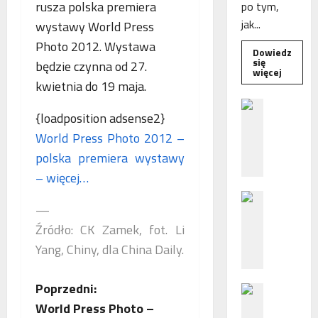
rusza polska premiera
po tym,
jak...
wystawy World Press
Photo 2012. Wystawa
Dowiedz
się
będzie czynna od 27.
Dowied
więcej
się
kwietnia do 19 maja.
więcej
o
B
Interwe
{loadposition adsense2}
e
Rzeczni
MŚP
World Press Photo 2012 –
z
po
błędny
p
polska premiera wystawy
nalicze
o
odsetek
– więcej…
WSA
ś
uchylił
N
r
decyzję
—
fiskusa
F
e
Źródło: CK Zamek, fot. Li
Z
d
z
n
Yang, Chiny, dla China Daily.
a
i
c
e
Z
Poprzedni:
P
h
p
o
World Press Photo –
ę
o