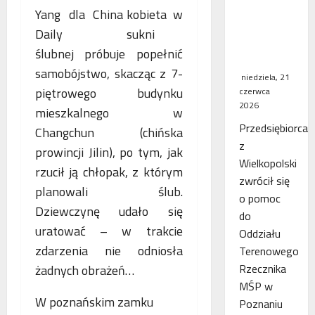
WSA
kobieta w
uchylił
sukni
decyzję
ślubnej próbuje popełnić
fiskusa
samobójstwo, skacząc z 7-
niedziela, 21
piętrowego budynku
czerwca
2026
mieszkalnego w
Przedsiębiorca
Changchun (chińska
z
prowincji Jilin), po tym, jak
Wielkopolski
rzucił ją chłopak, z którym
zwrócił się
planowali ślub.
o pomoc
Dziewczynę udało się
do
uratować – w trakcie
Oddziału
zdarzenia nie odniosła
Terenowego
Rzecznika
żadnych obrażeń…
MŚP w
W poznańskim zamku
Poznaniu