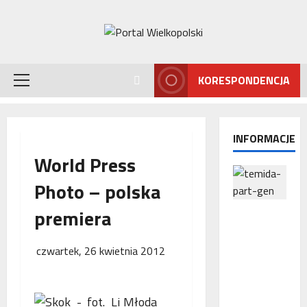
Przejdź
do
treści
KORESPONDENCJA
Menu
główne
INFORMACJE
World Press
Photo – polska
premiera
Interwencj
a
Rzecznika
czwartek, 26 kwietnia 2012
MŚP po
błędnym
naliczeniu
Młoda
odsetek.