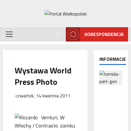
Przejdź
do
treści
KORESPONDENCJA
Menu
główne
INFORMACJE
Wystawa World
Press Photo
Interwencj
czwartek, 14 kwietnia 2011
a
Rzecznika
MŚP po
W
błędnym
naliczeniu
zamku
odsetek.