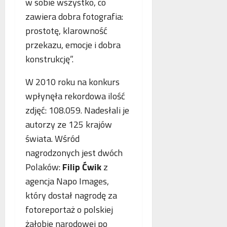
o
w sobie wszystko, co
n
s
p
zawiera dobra fotografia:
e
k
i
prostotę, klarowność
o
o
e
b
przekazu, emocje i dobra
r
.
l
z
P
konstrukcję”.
i
y
o
c
s
l
W 2010 roku na konkurs
z
t
s
wpłynęła rekordowa ilość
e
a
k
zdjęć: 108.059. Nadesłali je
w
n
a
n
i
autorzy ze 125 krajów
,
o
a
N
świata. Wśród
w
z
i
nagrodzonych jest dwóch
e
b
e
Polaków:
Filip Ćwik
z
j
e
m
a
z
c
agencja Napo Images,
n
p
y
który dostał nagrodę za
t
ł
i
fotoreportaż o polskiej
o
a
F
l
żałobie narodowej po
t
r