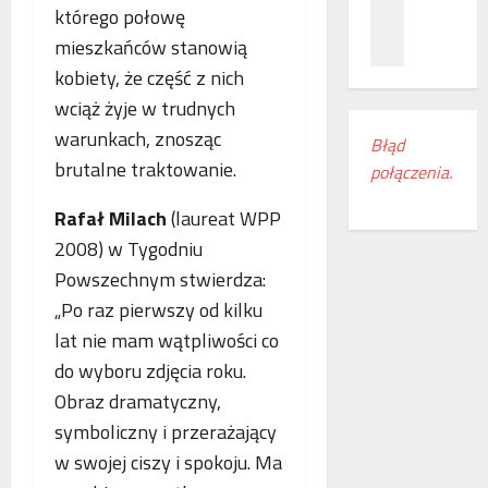
z
c
ł
którego połowę
n
a
ą
mieszkańców stanowią
a
m
c
kobiety, że część z nich
ń
i
z
o
e
wciąż żyje w trudnych
e
d
s
n
warunkach, znosząc
Błąd
k
z
i
brutalne traktowanie.
połączenia.
r
k
a
y
a
k
Rafał Milach
(laureat WPP
w
n
o
a
2008) w Tygodniu
k
l
s
i
e
Powszechnym stwierdza:
w
r
j
„Po raz pierwszy od kilku
o
e
o
lat nie mam wątpliwości co
j
g
w
e
i
do wyboru zdjęcia roku.
e
m
o
w
Obraz dramatyczny,
r
n
E
symboliczny i przerażający
o
u
u
w swojej ciszy i spokoju. Ma
c
d
r
z
o