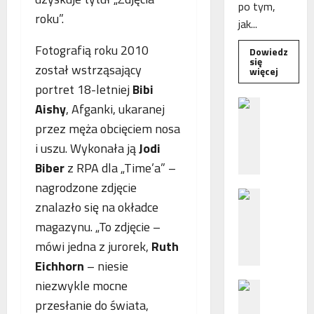
po tym,
roku”.
jak...
Fotografią roku 2010
Dowiedz
się
został wstrząsający
Dowied
więcej
się
portret 18-letniej
Bibi
więcej
o
B
Aishy
, Afganki, ukaranej
Interwe
e
Rzeczni
przez męża obcięciem nosa
MŚP
z
po
i uszu. Wykonała ją
Jodi
błędny
p
nalicze
Biber
z RPA dla „Time’a” –
o
odsetek
WSA
ś
nagrodzone zdjęcie
uchylił
N
r
decyzję
znalazło się na okładce
fiskusa
F
e
magazynu. „To zdjęcie –
Z
d
z
n
mówi jedna z jurorek,
Ruth
a
i
Eichhorn
– niesie
c
e
niezwykle mocne
P
h
p
o
przesłanie do świata,
ę
o