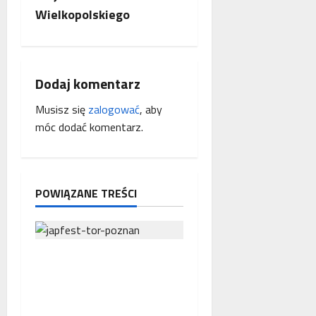
Wielkopolskiego
z
w
p
Dodaj komentarz
Musisz się
zalogować
, aby
i
móc dodać komentarz.
s
y
POWIĄZANE TREŚCI
Japfest wraca na Tor
Poznań – historia, ludzie
i miejsce, które stało się
domem polskiej sceny