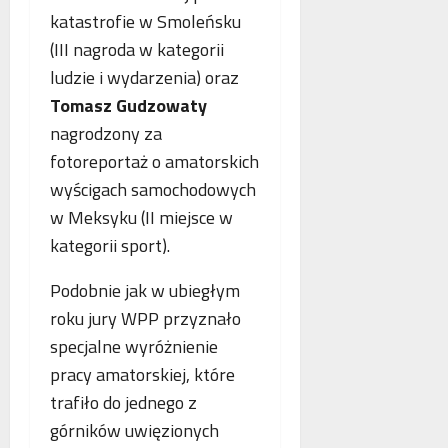
o
n
a
katastrofie w Smoleńsku
g
e
n
(III nagroda w kategorii
i
j
c
ludzie i wydarzenia) oraz
i
m
j
k
a
Tomasz Gudzowaty
a
r
m
s
nagrodzony za
y
m
t
fotoreportaż o amatorskich
m
o
a
wyścigach samochodowych
i
g
w
n
r
i
w Meksyku (II miejsce w
a
a
a
kategorii sport).
l
f
j
n
i
ą
Podobnie jak w ubiegłym
e
i
n
roku jury WPP przyznało
j
a
specjalne wyróżnienie
w
s
pracy amatorskiej, które
p
trafiło do jednego z
ó
górników uwięzionych
ł