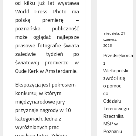
od kilku już lat wystawa
WSA
World Press Photo ma
uchylił
decyzję
polską premierę –
fiskusa
poznańska publiczność
niedziela, 21
może oglądać najlepsze
czerwca
prasowe fotografie świata
2026
zaledwie tydzień po
Przedsiębiorca
światowej premierze w
z
Oude Kerk w Amsterdamie.
Wielkopolski
zwrócił się
Ekspozycja jest pokłosiem
o pomoc
konkursu, w którym
do
Oddziału
międzynarodowe jury
Terenowego
przyznaje nagrody w 10
Rzecznika
kategoriach. Jedna z
MŚP w
wyróżnionych prac
Poznaniu
uzyskuje tytuł „Zdjęcia