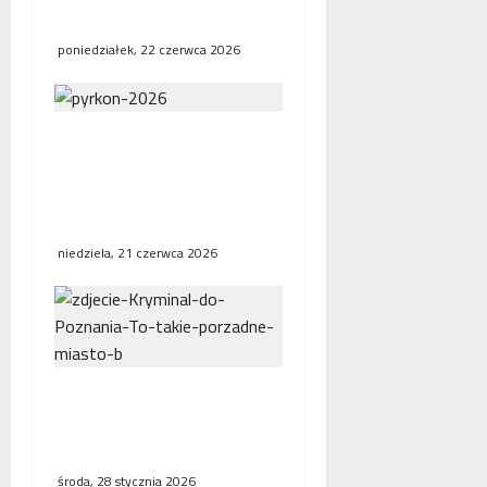
JDM
poniedziałek, 22 czerwca 2026
Ponad sześćdziesiąt
tysięcy miłośników
fantastyki uczestniczyło
w tegorocznym Pyrkonie
niedziela, 21 czerwca 2026
Poznań odkrywa swoje
mroczne oblicze w nowej
antologii kryminalnej
środa, 28 stycznia 2026