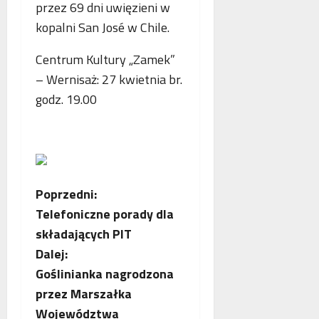
p
przez 69 dni uwięzieni w
r
kopalni San José w Chile.
a
c
Centrum Kultury „Zamek”
ę
– Wernisaż: 27 kwietnia br.
godz. 19.00
Z
Poprzedni:
Telefoniczne porady dla
o
składających PIT
b
Dalej:
Goślinianka nagrodzona
a
przez Marszałka
c
Województwa