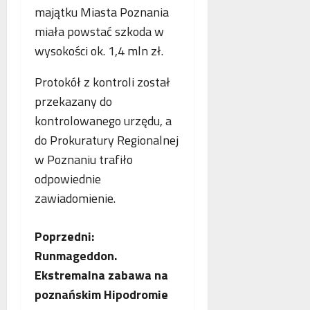
majątku Miasta Poznania
miała powstać szkoda w
wysokości ok. 1,4 mln zł.
Protokół z kontroli został
przekazany do
kontrolowanego urzędu, a
do Prokuratury Regionalnej
w Poznaniu trafiło
odpowiednie
zawiadomienie.
Z
Poprzedni:
Runmageddon.
o
Ekstremalna zabawa na
b
poznańskim Hipodromie