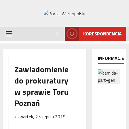
Przejdź
do
treści
KORESPONDENCJA
Menu
główne
INFORMACJE
Zawiadomienie
do prokuratury
w sprawie Toru
Interwencj
a
Poznań
Rzecznika
MŚP po
błędnym
czwartek, 2 sierpnia 2018
naliczeniu
odsetek.