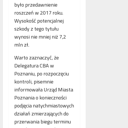
o
n
było przedawnienie
a
g
e
n
roszczeń w 2017 roku.
i
j
c
Wysokość potencjalnej
i
m
j
szkody z tego tytułu
k
a
a
r
m
s
wynosi nie mniej niż 7,2
y
m
t
mln zł.
m
o
a
i
g
w
Warto zaznaczyć, że
n
r
i
Delegatura CBA w
a
a
a
l
Poznaniu, po rozpoczęciu
f
j
n
i
ą
kontroli, pisemnie
e
i
n
informowała Urząd Miasta
j
a
Poznania o konieczności
w
podjęcia natychmiastowych
s
p
działań zmierzających do
ó
przerwania biegu terminu
ł