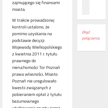
z
c
zajmującego się finansami
ł
n
a
ą
miasta.
a
m
c
ń
i
z
W trakcie prowadzonej
o
e
e
kontroli ustalono, że
d
s
n
Błąd
pomimo uzyskania na
k
z
i
połączenia.
r
k
a
podstawie decyzji
y
a
k
Wojewody Wielkopolskiego
w
n
o
z kwietnia 2011 r. tytułu
a
k
l
s
prawnego do
i
e
w
r
j
nieruchomości Tor Poznań
o
e
o
prawa własności, Miasto
j
g
w
Poznań nie uregulowało
e
i
e
m
o
kwestii związanych z
w
r
n
E
pobieraniem opłat z tytułu
o
u
u
bezumownego
c
d
r
użytkowania gruntu przez
z
o