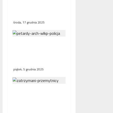
Tymczasowy areszt dla
51-latka grożącego
policjantom
środa, 17 grudnia 2025
Mężczyzna sparaliżował
ruch pociągów. Wcześniej
przy linii kolejowej
odpalił petardy
piątek, 5 grudnia 2025
Służby graniczne
zatrzymały
organizatorów przerzutu
nielegalnych migrantów