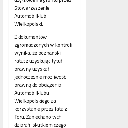
o
n
s
p
Stowarzyszenie
e
k
i
Automobilklub
o
o
e
Wielkopolski.
b
r
.
l
z
P
Z dokumentów
i
y
o
c
s
zgromadzonych w kontroli
l
z
t
s
wynika, że poznański
e
a
k
ratusz uzyskując tytuł
w
n
a
prawny uzyskał
n
i
,
o
a
N
jednocześnie możliwość
w
z
i
prawną do obciążenia
e
b
e
Automobilklubu
j
e
m
a
Wielkopolskiego za
z
c
n
p
y
korzystanie przez lata z
t
ł
i
Toru. Zaniechano tych
o
a
F
działań, skutkiem czego
l
t
r