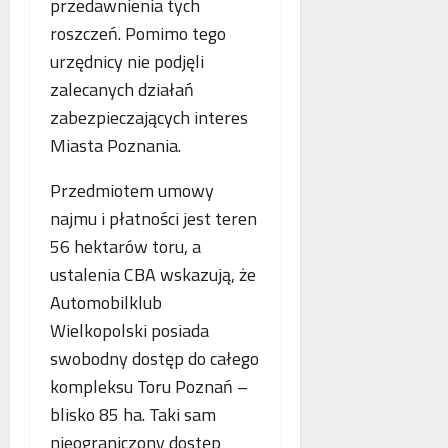
przedawnienia tych
p
r
roszczeń. Pomimo tego
a
urzędnicy nie podjęli
c
zalecanych działań
ę
zabezpieczających interes
Miasta Poznania.
Przedmiotem umowy
najmu i płatności jest teren
56 hektarów toru, a
ustalenia CBA wskazują, że
Automobilklub
Wielkopolski posiada
swobodny dostęp do całego
kompleksu Toru Poznań –
blisko 85 ha. Taki sam
nieograniczony dostęp