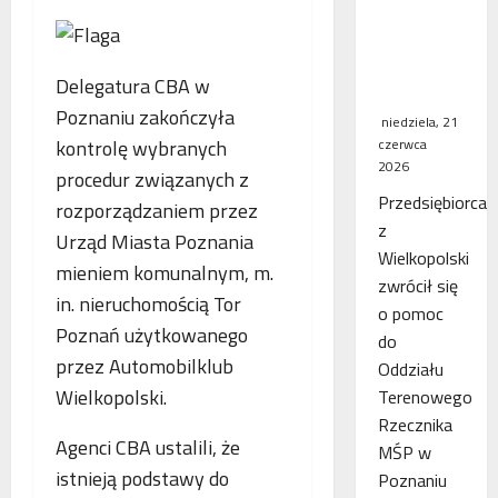
WSA
uchylił
decyzję
Delegatura CBA w
fiskusa
Poznaniu zakończyła
niedziela, 21
kontrolę wybranych
czerwca
2026
procedur związanych z
Przedsiębiorca
rozporządzaniem przez
z
Urząd Miasta Poznania
Wielkopolski
mieniem komunalnym, m.
zwrócił się
in. nieruchomością Tor
o pomoc
Poznań użytkowanego
do
przez Automobilklub
Oddziału
Wielkopolski.
Terenowego
Rzecznika
Agenci CBA ustalili, że
MŚP w
istnieją podstawy do
Poznaniu