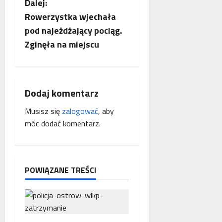
Dalej:
a
Rowerzystka wjechała
c
pod najeżdżający pociąg.
Zginęła na miejscu
z
w
p
Dodaj komentarz
Musisz się
zalogować
, aby
i
móc dodać komentarz.
s
y
POWIĄZANE TREŚCI