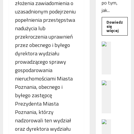
złożenia zawiadomienia o
po tym,
jak...
uzasadnionym podejrzeniu
popełnienia przestępstwa
Dowiedz
się
nadużycia lub
Dowied
więcej
się
przekroczenia uprawnień
więcej
o
przez obecnego i byłego
B
Interwe
e
Rzeczni
dyrektora wydziału
MŚP
z
po
prowadzącego sprawy
błędny
p
nalicze
gospodarowania
o
odsetek
WSA
ś
nieruchomościami Miasta
uchylił
N
r
decyzję
Poznania, obecnego i
fiskusa
F
e
byłego zastępcę
Z
d
Prezydenta Miasta
z
n
a
i
Poznania, którzy
c
e
nadzorowali ten wydział
P
h
p
oraz dyrektora wydziału
o
ę
o