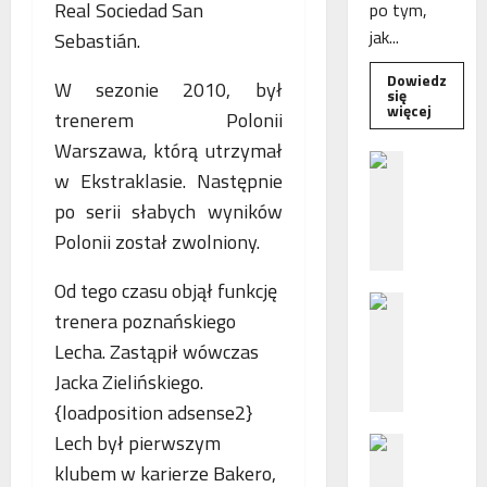
Real Sociedad San
po tym,
jak...
Sebastián.
Dowiedz
W sezonie 2010, był
się
Dowied
więcej
trenerem Polonii
się
więcej
Warszawa, którą utrzymał
o
B
Interwe
w Ekstraklasie. Następnie
e
Rzeczni
MŚP
po serii słabych wyników
z
po
błędny
p
Polonii został zwolniony.
nalicze
o
odsetek
WSA
ś
Od tego czasu objął funkcję
uchylił
N
r
decyzję
trenera poznańskiego
fiskusa
F
e
Lecha. Zastąpił wówczas
Z
d
z
n
Jacka Zielińskiego.
a
i
{loadposition adsense2}
c
e
Lech był pierwszym
P
h
p
o
klubem w karierze Bakero,
ę
o