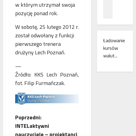
z
c
ł
w którym utrzymał swoja
n
a
ą
pozycję ponad rok.
a
m
c
ń
i
z
W sobotę, 25 lutego 2012 r.
o
e
e
został odwołany z funkcji
d
s
n
Ładowanie
k
z
i
pierwszego trenera
kursów
r
k
a
drużyny Lech Poznań.
y
walut...
a
k
w
n
o
—
a
k
l
Źródło: KKS Lech Poznań,
s
i
e
w
fot. Filip Furmańczak.
r
j
o
e
o
j
g
w
e
i
e
m
o
w
r
n
Z
E
Poprzedni:
o
u
u
INTELaktywni
c
o
d
r
nauczyciele – projektanci
z
o