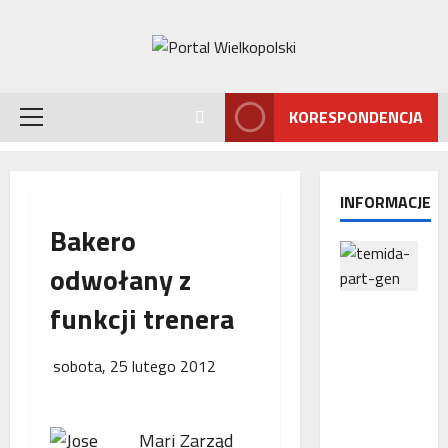
Przejdź
do
treści
KORESPONDENCJA
Menu
główne
INFORMACJE
Bakero
odwołany z
funkcji trenera
Interwencj
a
Rzecznika
sobota, 25 lutego 2012
MŚP po
błędnym
naliczeniu
Zarząd
odsetek.