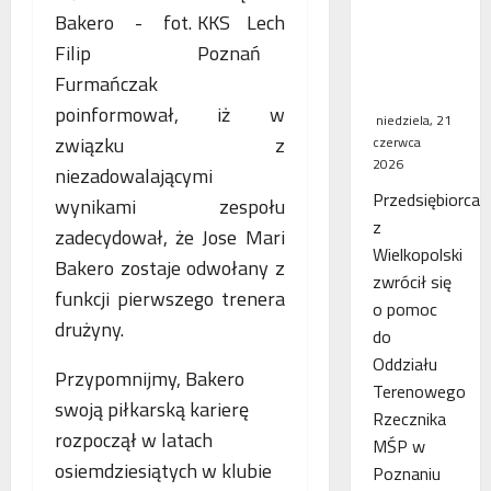
WSA
KKS Lech
uchylił
Poznań
decyzję
fiskusa
poinformował, iż w
niedziela, 21
związku z
czerwca
2026
niezadowalającymi
Przedsiębiorca
wynikami zespołu
z
zadecydował, że Jose Mari
Wielkopolski
Bakero zostaje odwołany z
zwrócił się
funkcji pierwszego trenera
o pomoc
drużyny.
do
Oddziału
Przypomnijmy, Bakero
Terenowego
swoją piłkarską karierę
Rzecznika
rozpoczął w latach
MŚP w
osiemdziesiątych w klubie
Poznaniu