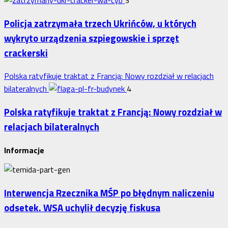
Policja zatrzymała trzech Ukrińców, u których
wykryto urządzenia szpiegowskie i sprzęt
crackerski
Polska ratyfikuje traktat z Francją: Nowy rozdział w relacjach
bilateralnych
4
Polska ratyfikuje traktat z Francją: Nowy rozdział w
relacjach bilateralnych
Informacje
Interwencja Rzecznika MŚP po błędnym naliczeniu
odsetek. WSA uchylił decyzję fiskusa