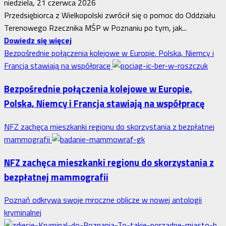
niedziela, 21 czerwca 2026
Przedsiębiorca z Wielkopolski zwrócił się o pomoc do Oddziału
Terenowego Rzecznika MŚP w Poznaniu po tym, jak...
Dowiedz
Dowiedz się więcej
się
Bezpośrednie połączenia kolejowe w Europie. Polska, Niemcy i
więcej
Francja stawiają na współpracę
o
Bezpośrednie połączenia kolejowe w Europie.
Interwencja
Polska, Niemcy i Francja stawiają na współpracę
Rzecznika
MŚP
NFZ zachęca mieszkanki regionu do skorzystania z bezpłatnej
po
mammografii
błędnym
naliczeniu
NFZ zachęca mieszkanki regionu do skorzystania z
odsetek.
bezpłatnej mammografii
WSA
uchylił
Poznań odkrywa swoje mroczne oblicze w nowej antologii
decyzję
kryminalnej
fiskusa