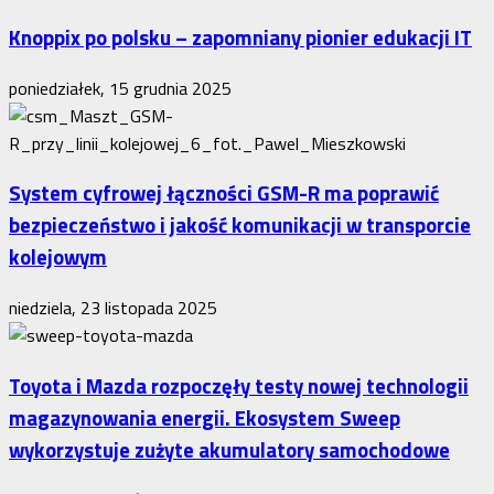
Knoppix po polsku – zapomniany pionier edukacji IT
poniedziałek, 15 grudnia 2025
System cyfrowej łączności GSM-R ma poprawić
bezpieczeństwo i jakość komunikacji w transporcie
kolejowym
niedziela, 23 listopada 2025
Toyota i Mazda rozpoczęły testy nowej technologii
magazynowania energii. Ekosystem Sweep
wykorzystuje zużyte akumulatory samochodowe