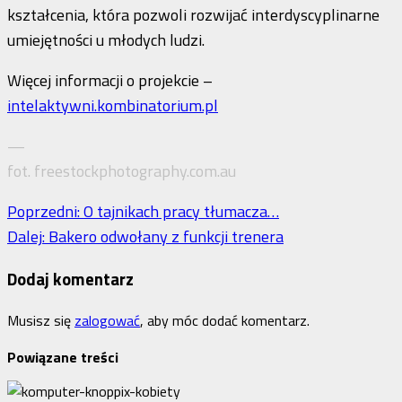
kształcenia, która pozwoli rozwijać interdyscyplinarne
umiejętności u młodych ludzi.
Więcej informacji o projekcie –
intelaktywni.kombinatorium.pl
—
fot. freestockphotography.com.au
Zobacz
Poprzedni:
O tajnikach pracy tłumacza…
Dalej:
Bakero odwołany z funkcji trenera
wpisy
Dodaj komentarz
Musisz się
zalogować
, aby móc dodać komentarz.
Powiązane treści